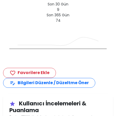
Son 30 Gün
9
Son 365 Gün
74
Favorilere Ekle
favorite_border
Bilgileri Düzenle / Düzeltme Öner
edit_note
Kullanıcı İncelemeleri &
star
Puanlama