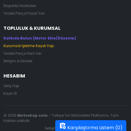
Ekspertiz Noktaları
Yedek Parça Pazar Yeri
TOPLULUK & KURUMSAL
Katkıda Bulun (Motor Ekle/Düzenle)
Kurumsal İşletme Kaydı Yap
Yedek Parça İlanı Ver
İletişim & Destek
HESABIM
Giriş Yap
Kayıt Ol
© 2026
Motoskop.com
- Türkiye'nin Motosiklet Platformu. Tüm
hakları saklıdır.
assignment_add
Karşılaştırma Listem (
0
)
İletişim
|
Gizlilik Politikası