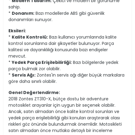
*
Modern Tasarım:
Çekici ve modern bir görünüme
sahip.
*
Donanım:
Bazı modellerde ABS gibi güvenlik
donanımları sunuyor.
Eksileri:
*
Kalite Kontrolü:
Bazı kullanıcı yorumlarında kalite
kontrol sorunlarına dair şikayetler bulunuyor. Parça
kalitesi ve dayanıklılığı konusunda bazı endişeler
mevcut.
*
Yedek Parça Erişilebilirliği:
Bazı bölgelerde yedek
parça bulmak zor olabilir.
*
Servis Ağı:
Zontes'in servis ağı diğer büyük markalara
göre daha sınırlı olabilir.
Genel Değerlendirme:
2018 Zontes ZT310-X, bütçe dostu bir adventure
motosiklet arayanlar için uygun bir seçenek olabilir.
Ancak, satın almadan önce kalite kontrol sorunları ve
yedek parça erişilebilirliği gibi konuları araştırarak olası
riskleri göz önünde bulundurmak önemlidir. Motosikleti
satın almadan önce mutlaka detaylı bir inceleme