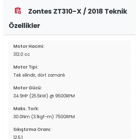
Zontes ZT310-X / 2018 Teknik
assignment_add
Özellikler
Motor Hacmi:
312.0 cc
Motor Tipi:
Tek silindir, dört zamanlı
Motor Gücü:
34.9HP (25.5kW) @ 9500RPM
Maks. Tork:
30.0Nm (3.1kgf-m) 7500RPM
Sıkıştırma Oranı:
12.5:1