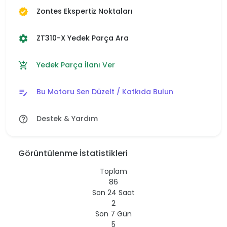
Zontes Ekspertiz Noktaları
verified
ZT310-X Yedek Parça Ara
settings
Yedek Parça İlanı Ver
add_shopping_cart
Bu Motoru Sen Düzelt / Katkıda Bulun
edit_note
Destek & Yardım
help_outline
Görüntülenme İstatistikleri
Toplam
86
Son 24 Saat
2
Son 7 Gün
5