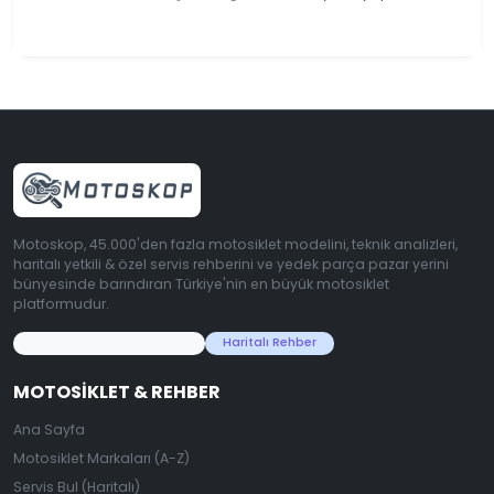
Motoskop, 45.000'den fazla motosiklet modelini, teknik analizleri,
haritalı yetkili & özel servis rehberini ve yedek parça pazar yerini
bünyesinde barındıran Türkiye'nin en büyük motosiklet
platformudur.
45.000+ Motosiklet Verisi
Haritalı Rehber
MOTOSIKLET & REHBER
Ana Sayfa
Motosiklet Markaları (A-Z)
Servis Bul (Haritalı)