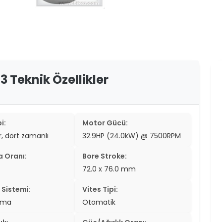
er
er
ew
ch
 Teknik Özellikler
i:
Motor Gücü:
ir, dört zamanlı
32.9HP (24.0kW) @ 7500RPM
a Oranı:
Bore Stroke:
72.0 x 76.0 mm
Sistemi:
Vites Tipi:
tma
Otomatik