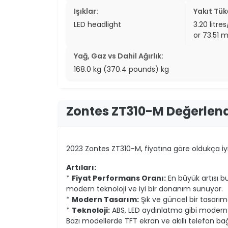
Işıklar:
Yakıt Tük
LED headlight
3.20 litre
or 73.51 
Yağ, Gaz vs Dahil Ağırlık:
168.0 kg (370.4 pounds) kg
Zontes ZT310-M Değerlen
2023 Zontes ZT310-M, fiyatına göre oldukça iyi
Artıları:
*
Fiyat Performans Oranı:
En büyük artısı b
modern teknoloji ve iyi bir donanım sunuyor.
*
Modern Tasarım:
Şık ve güncel bir tasarım
*
Teknoloji:
ABS, LED aydınlatma gibi modern gü
Bazı modellerde TFT ekran ve akıllı telefon ba