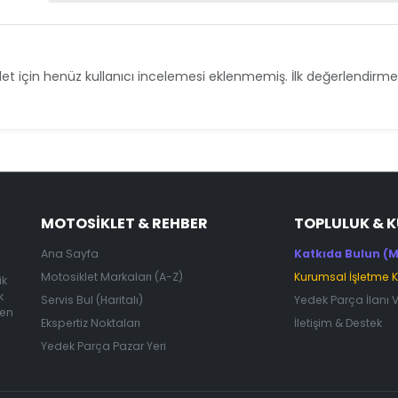
et için henüz kullanıcı incelemesi eklenmemiş. İlk değerlendirmey
MOTOSIKLET & REHBER
TOPLULUK & 
Ana Sayfa
Katkıda Bulun (M
Motosiklet Markaları (A-Z)
Kurumsal İşletme 
ik
k
Servis Bul (Haritalı)
Yedek Parça İlanı 
 en
Ekspertiz Noktaları
İletişim & Destek
Yedek Parça Pazar Yeri