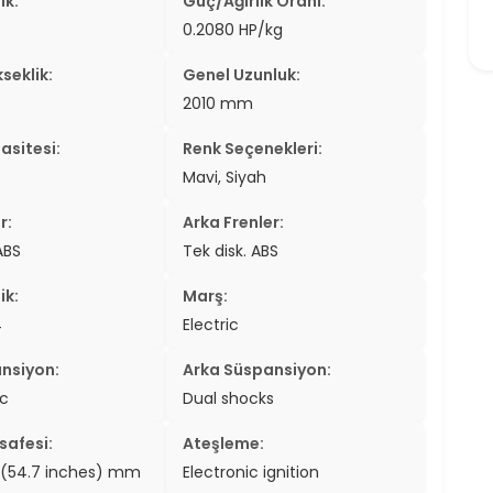
ık:
Güç/Ağırlık Oranı:
0.2080 HP/kg
seklik:
Genel Uzunluk:
2010 mm
asitesi:
Renk Seçenekleri:
Mavi, Siyah
r:
Arka Frenler:
ABS
Tek disk. ABS
ik:
Marş:
4
Electric
nsiyon:
Arka Süspansiyon:
ic
Dual shocks
safesi:
Ateşleme:
(54.7 inches) mm
Electronic ignition