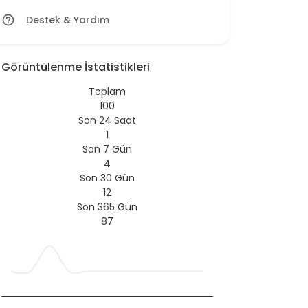
Destek & Yardım
help_outline
Görüntülenme İstatistikleri
Toplam
100
Son 24 Saat
1
Son 7 Gün
4
Son 30 Gün
12
Son 365 Gün
87