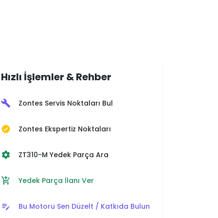
Hızlı İşlemler & Rehber
Zontes Servis Noktaları Bul
build
Zontes Ekspertiz Noktaları
verified
ZT310-M Yedek Parça Ara
settings
Yedek Parça İlanı Ver
add_shopping_cart
Bu Motoru Sen Düzelt / Katkıda Bulun
edit_note