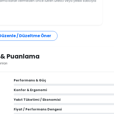
 alma kararı vermeden önce lütfen üretici veya yetkili satıcıyla
 Düzenle / Düzeltme Öner
i & Puanlama
nları
Performans & Güç
Konfor & Ergonomi
Yakıt Tüketimi / Ekonomisi
Fiyat / Performans Dengesi