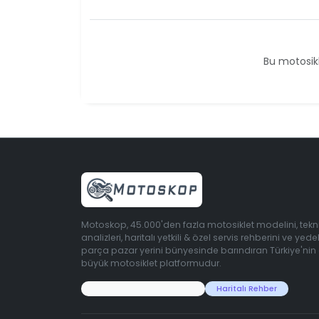
Bu motosikl
Motoskop, 45.000'den fazla motosiklet modelini, tekn
analizleri, haritalı yetkili & özel servis rehberini ve yede
parça pazar yerini bünyesinde barındıran Türkiye'nin
büyük motosiklet platformudur.
45.000+ Motosiklet Verisi
Haritalı Rehber