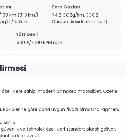
etimi:
Sera Gazları:
s/100 km (31.3 km/l
74.2 CO2g/km. (CO2 -
mpg) L/100km
Carbon dioxide emission)
Nötr Devri:
1600 +/- 100 RPM rpm
dirmesi
 özelliklere sahip, modern bir naked motosiklet. Özetle:
u. Rakiplerine göre daha uygun fiyatlı olmasına rağmen,
a sahip.
venlik ve teknoloji özellikleri standart olarak geliyor.
ğlantısı da mevcut.