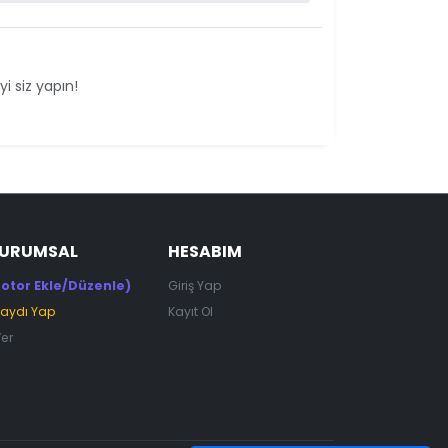
i siz yapın!
KURUMSAL
HESABIM
otor Ekle/Düzenle)
Giriş Yap
Kaydı Yap
Kayıt Ol
Ver