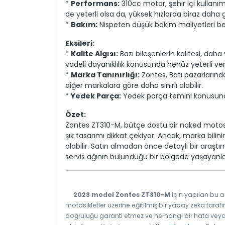
*
Performans:
310cc motor, şehir içi kullanım
de yeterli olsa da, yüksek hızlarda biraz daha gü
*
Bakım:
Nispeten düşük bakım maliyetleri bek
Eksileri:
*
Kalite Algısı:
Bazı bileşenlerin kalitesi, daha
vadeli dayanıklılık konusunda henüz yeterli ve
*
Marka Tanınırlığı:
Zontes, Batı pazarlarında
diğer markalara göre daha sınırlı olabilir.
*
Yedek Parça:
Yedek parça temini konusunda 
Özet:
Zontes ZT310-M, bütçe dostu bir naked motosik
şık tasarımı dikkat çekiyor. Ancak, marka bilini
olabilir. Satın almadan önce detaylı bir araştır
servis ağının bulunduğu bir bölgede yaşayanla
2023 model Zontes ZT310-M
için yapılan bu a
motosikletler üzerine eğitilmiş bir yapay zeka tarafı
doğruluğu garanti etmez ve herhangi bir hata veya e