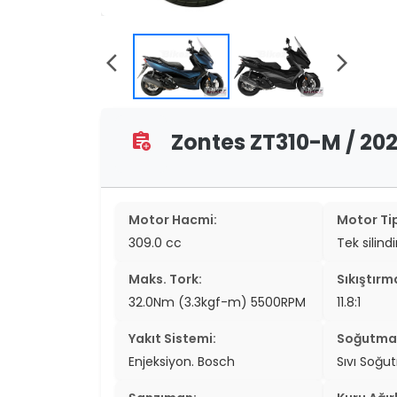
two_wheel
two_wheel
arrow_back_ios
arrow_forward_ios
grid_vi
sear
Zontes ZT310-M / 2023
assignment_add
Motor Hacmi:
Motor Tip
309.0 cc
Tek silind
Maks. Tork:
Sıkıştırm
32.0Nm (3.3kgf-m) 5500RPM
11.8:1
Yakıt Sistemi:
Soğutma 
Enjeksiyon. Bosch
Sıvı Soğu