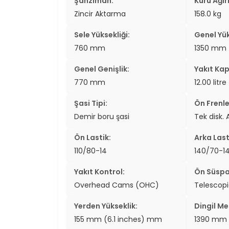
Şanzıman:
Kuru Ağırl
Zincir Aktarma
158.0 kg
Sele Yüksekliği:
Genel Yük
760 mm
1350 mm
Genel Genişlik:
Yakıt Kap
770 mm
12.00 litre
Şasi Tipi:
Ön Frenle
Demir boru şasi
Tek disk. 
Ön Lastik:
Arka Last
110/80-14
140/70-1
Yakıt Kontrol:
Ön Süspa
Overhead Cams (OHC)
Telescop
Yerden Yükseklik:
Dingil Me
155 mm (6.1 inches) mm
1390 mm 