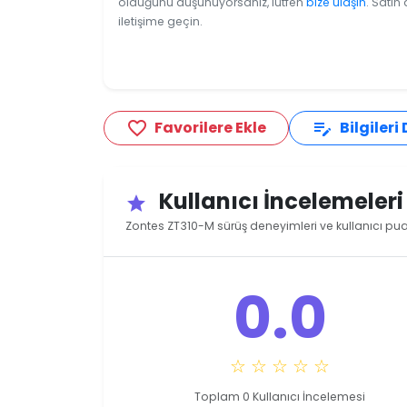
olduğunu düşünüyorsanız, lütfen
bize ulaşın
. Satın
iletişime geçin.
Favorilere Ekle
Bilgileri
favorite_border
edit_note
Kullanıcı İncelemeler
star
Zontes ZT310-M sürüş deneyimleri ve kullanıcı pua
0.0
☆ ☆ ☆ ☆ ☆
Toplam 0 Kullanıcı İncelemesi