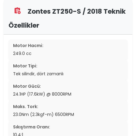
Zontes ZT250-S / 2018 Teknik
assignment_add
Özellikler
Motor Hacmi:
249.0 cc
Motor Tipi:
Tek silindir, dört zamanlı
Motor Gücü:
24.1HP (17.6kW) @ 8000RPM
Maks. Tork:
23.0Nm (2.3kgf-m) 6500RPM
Sıkıştırma Oranı:
10.4:1