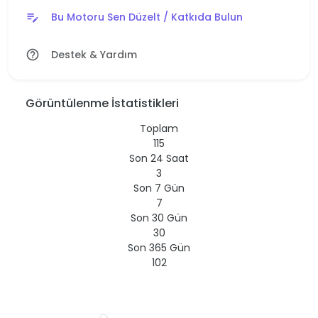
Bu Motoru Sen Düzelt / Katkıda Bulun
edit_note
Destek & Yardım
help_outline
Görüntülenme İstatistikleri
Toplam
115
Son 24 Saat
3
Son 7 Gün
7
Son 30 Gün
30
Son 365 Gün
102