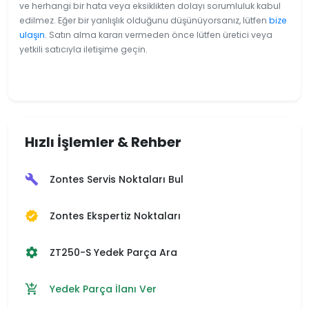
ve herhangi bir hata veya eksiklikten dolayı sorumluluk kabul
edilmez. Eğer bir yanlışlık olduğunu düşünüyorsanız, lütfen
bize
ulaşın
. Satın alma kararı vermeden önce lütfen üretici veya
yetkili satıcıyla iletişime geçin.
Hızlı İşlemler & Rehber
Zontes Servis Noktaları Bul
build
Zontes Ekspertiz Noktaları
verified
ZT250-S Yedek Parça Ara
settings
Yedek Parça İlanı Ver
add_shopping_cart