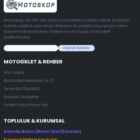
Motoskop, 45.000'den fazla motosiklet modelini, teknik analizleri,
haritalı yetkili & özel servis rehberini ve yedek parça pazar yerini
bünyesinde barındıran Türkiye'nin en büyük motosiklet
platformudur.
45.000+ Motosiklet Verisi
Haritalı Rehber
MOTOSIKLET & REHBER
Ana Sayfa
Motosiklet Markaları (A-Z)
Servis Bul (Haritalı)
Ekspertiz Noktaları
Yedek Parça Pazar Yeri
TOPLULUK & KURUMSAL
Katkıda Bulun (Motor Ekle/Düzenle)
Kurumsal İşletme Kaydı Yap