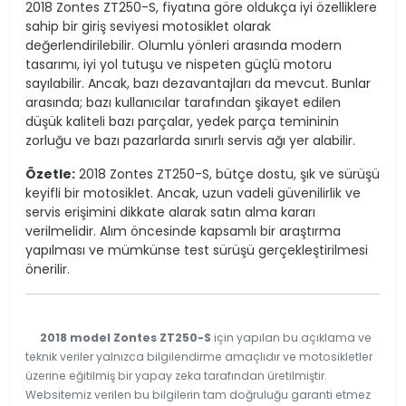
2018 Zontes ZT250-S, fiyatına göre oldukça iyi özelliklere
sahip bir giriş seviyesi motosiklet olarak
değerlendirilebilir. Olumlu yönleri arasında modern
tasarımı, iyi yol tutuşu ve nispeten güçlü motoru
sayılabilir. Ancak, bazı dezavantajları da mevcut. Bunlar
arasında; bazı kullanıcılar tarafından şikayet edilen
düşük kaliteli bazı parçalar, yedek parça temininin
zorluğu ve bazı pazarlarda sınırlı servis ağı yer alabilir.
Özetle:
2018 Zontes ZT250-S, bütçe dostu, şık ve sürüşü
keyifli bir motosiklet. Ancak, uzun vadeli güvenilirlik ve
servis erişimini dikkate alarak satın alma kararı
verilmelidir. Alım öncesinde kapsamlı bir araştırma
yapılması ve mümkünse test sürüşü gerçekleştirilmesi
önerilir.
2018 model Zontes ZT250-S
için yapılan bu açıklama ve
teknik veriler yalnızca bilgilendirme amaçlıdır ve motosikletler
üzerine eğitilmiş bir yapay zeka tarafından üretilmiştir.
Websitemiz verilen bu bilgilerin tam doğruluğu garanti etmez