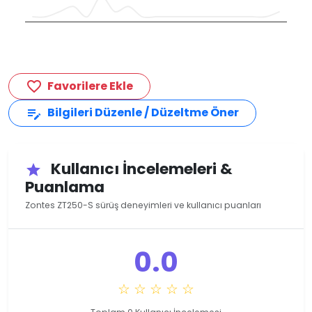
Favorilere Ekle
favorite_border
Bilgileri Düzenle / Düzeltme Öner
edit_note
Kullanıcı İncelemeleri &
star
Puanlama
Zontes ZT250-S sürüş deneyimleri ve kullanıcı puanları
0.0
☆ ☆ ☆ ☆ ☆