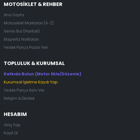
MOTOSIKLET & REHBER
Ana Sayfa
Motosiklet Markaları (A-Z)
Servis Bul (Haritalı)
Ekspertiz Noktaları
Yedek Parça Pazar Yeri
TOPLULUK & KURUMSAL
Katkıda Bulun (Motor Ekle/Düzenle)
Kurumsal İşletme Kaydı Yap
Yedek Parça İlanı Ver
İletişim & Destek
HESABIM
Giriş Yap
Kayıt Ol