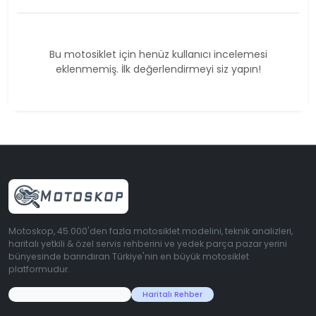
Bu motosiklet için henüz kullanıcı incelemesi
eklenmemiş. İlk değerlendirmeyi siz yapın!
Motoskop, 45.000'den fazla motosiklet modelini, teknik analizleri,
haritalı yetkili & özel servis rehberini ve yedek parça pazar yerini
bünyesinde barındıran Türkiye'nin en büyük motosiklet
platformudur.
45.000+ Motosiklet Verisi
Haritalı Rehber