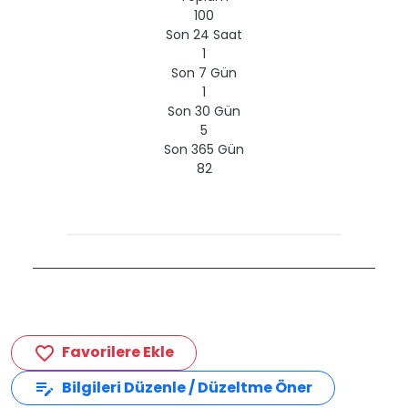
100
Son 24 Saat
1
Son 7 Gün
1
Son 30 Gün
5
Son 365 Gün
82
Favorilere Ekle
favorite_border
Bilgileri Düzenle / Düzeltme Öner
edit_note