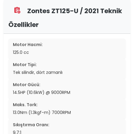
Zontes ZT125-U / 2021 Teknik
assignment_add
Özellikler
Motor Hacmi:
125.0 cc
Motor Tipi:
Tek silindir, dört zamanlı
Motor Gücü:
14.5HP (10.6kW) @ 9000RPM
Maks. Tork:
13.0Nm (1.3kgf-m) 7000RPM
Sıkıştırma Oranı:
9.7:1