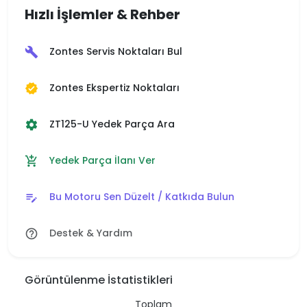
Hızlı İşlemler & Rehber
Zontes Servis Noktaları Bul
build
Zontes Ekspertiz Noktaları
verified
ZT125-U Yedek Parça Ara
settings
Yedek Parça İlanı Ver
add_shopping_cart
Bu Motoru Sen Düzelt / Katkıda Bulun
edit_note
Destek & Yardım
help_outline
Görüntülenme İstatistikleri
Toplam