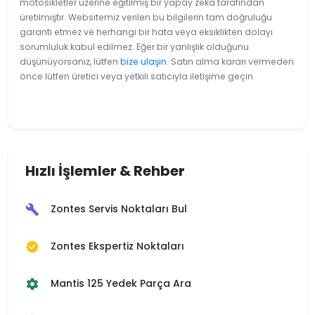
motosikletler üzerine eğitilmiş bir yapay zeka tarafından
üretilmiştir. Websitemiz verilen bu bilgilerin tam doğruluğu
garanti etmez ve herhangi bir hata veya eksiklikten dolayı
sorumluluk kabul edilmez. Eğer bir yanlışlık olduğunu
düşünüyorsanız, lütfen
bize ulaşın
. Satın alma kararı vermeden
önce lütfen üretici veya yetkili satıcıyla iletişime geçin.
Hızlı İşlemler & Rehber
Zontes Servis Noktaları Bul
build
Zontes Ekspertiz Noktaları
verified
Mantis 125 Yedek Parça Ara
settings