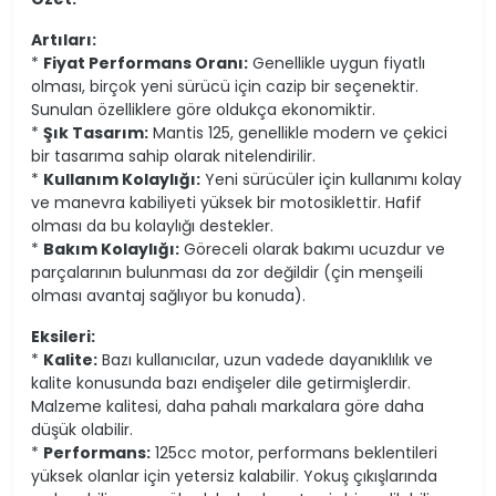
Artıları:
*
Fiyat Performans Oranı:
Genellikle uygun fiyatlı
olması, birçok yeni sürücü için cazip bir seçenektir.
Sunulan özelliklere göre oldukça ekonomiktir.
*
Şık Tasarım:
Mantis 125, genellikle modern ve çekici
bir tasarıma sahip olarak nitelendirilir.
*
Kullanım Kolaylığı:
Yeni sürücüler için kullanımı kolay
ve manevra kabiliyeti yüksek bir motosiklettir. Hafif
olması da bu kolaylığı destekler.
*
Bakım Kolaylığı:
Göreceli olarak bakımı ucuzdur ve
parçalarının bulunması da zor değildir (çin menşeili
olması avantaj sağlıyor bu konuda).
Eksileri:
*
Kalite:
Bazı kullanıcılar, uzun vadede dayanıklılık ve
kalite konusunda bazı endişeler dile getirmişlerdir.
Malzeme kalitesi, daha pahalı markalara göre daha
düşük olabilir.
*
Performans:
125cc motor, performans beklentileri
yüksek olanlar için yetersiz kalabilir. Yokuş çıkışlarında