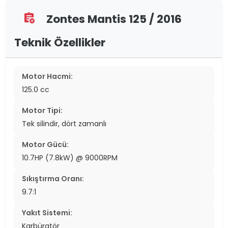
Zontes Mantis 125 / 2016
assignment_add
Teknik Özellikler
Motor Hacmi:
125.0 cc
Motor Tipi:
Tek silindir, dört zamanlı
Motor Gücü:
10.7HP (7.8kW) @ 9000RPM
Sıkıştırma Oranı:
9.7:1
Yakıt Sistemi:
Karbüratör