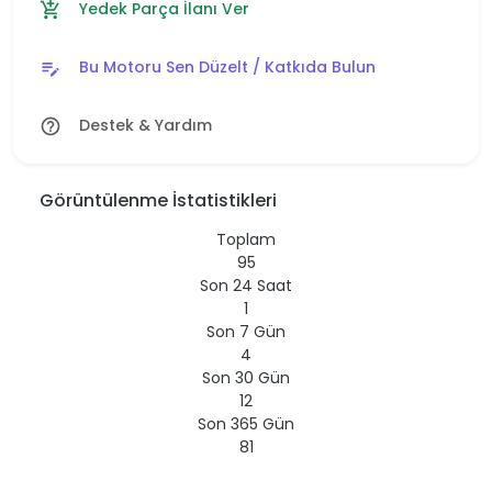
Yedek Parça İlanı Ver
add_shopping_cart
Bu Motoru Sen Düzelt / Katkıda Bulun
edit_note
Destek & Yardım
help_outline
Görüntülenme İstatistikleri
Toplam
95
Son 24 Saat
1
Son 7 Gün
4
Son 30 Gün
12
Son 365 Gün
81