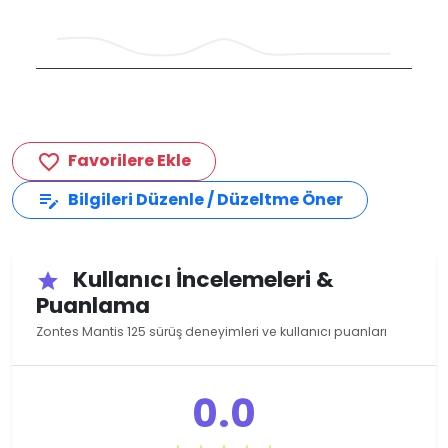
Favorilere Ekle
favorite_border
Bilgileri Düzenle / Düzeltme Öner
edit_note
Kullanıcı İncelemeleri &
star
Puanlama
Zontes Mantis 125 sürüş deneyimleri ve kullanıcı puanları
0.0