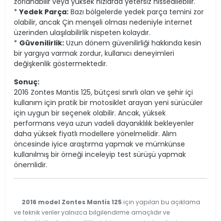
zorlanabilir veya yüksek hızlarda yetersiz hissedilebilir.
*
Yedek Parça:
Bazı bölgelerde yedek parça temini zor
olabilir, ancak Çin menşeli olması nedeniyle internet
üzerinden ulaşılabilirlik nispeten kolaydır.
*
Güvenilirlik:
Uzun dönem güvenilirliği hakkında kesin
bir yargıya varmak zordur, kullanıcı deneyimleri
değişkenlik göstermektedir.
Sonuç:
2016 Zontes Mantis 125, bütçesi sınırlı olan ve şehir içi
kullanım için pratik bir motosiklet arayan yeni sürücüler
için uygun bir seçenek olabilir. Ancak, yüksek
performans veya uzun vadeli dayanıklılık bekleyenler
daha yüksek fiyatlı modellere yönelmelidir. Alım
öncesinde iyice araştırma yapmak ve mümkünse
kullanılmış bir örneği inceleyip test sürüşü yapmak
önemlidir.
2016 model Zontes Mantis 125
için yapılan bu açıklama
ve teknik veriler yalnızca bilgilendirme amaçlıdır ve