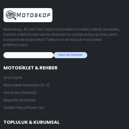
Motoskop, 45.000'den fazla motosiklet modelini, teknik analizleri,
haritalı yetkili & özel servis rehberini ve yedek parça pazar yerini
bünyesinde barındıran Türkiye'nin en büyük motosiklet
platformudur.
45.000+ Motosiklet Verisi
Haritalı Rehber
MOTOSIKLET & REHBER
Ana Sayfa
Motosiklet Markaları (A-Z)
Servis Bul (Haritalı)
Ekspertiz Noktaları
Yedek Parça Pazar Yeri
TOPLULUK & KURUMSAL