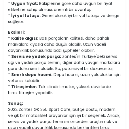
*
Uygun fiyat:
Rakiplerine göre daha uygun bir fiyat
etiketine sahip olması, önemli bir avantaj.
*
İyi yol tutuşu:
Genel olarak iyi bir yol tutuşu ve denge
sağlıyor.
Eksileri:
*
Kalite algısı:
Bazı parçaların kalitesi, daha pahalı
markalara kıyasla daha düşük olabilir. Uzun vadeli
dayanıklılık konusunda bazı şüpheler olabilir.
*
Servis ve yedek parça:
Zontes'in Türkiye'deki servis
ağı ve yedek parça temini, diğer daha yaygın markalara
göre daha sınırlı olabilir. Bu, potansiyel bir dezavantaj.
*
Sınırlı depo hacmi:
Depo hacmi, uzun yolculuklar için
yetersiz kalabilir.
*
Titreşimler:
Tek silindirli motor, yüksek devirlerde
biraz titreşim yapabilir.
Sonuç:
2022 Zontes GK 350 Sport Cafe, bütçe dostu, modern
ve şık bir motosiklet arayanlar için iyi bir seçenek. Ancak,
servis ve yedek parça teminini önceden araştırmak ve
uzun vadeli dayanıklılık konusunda beklentileri biraz