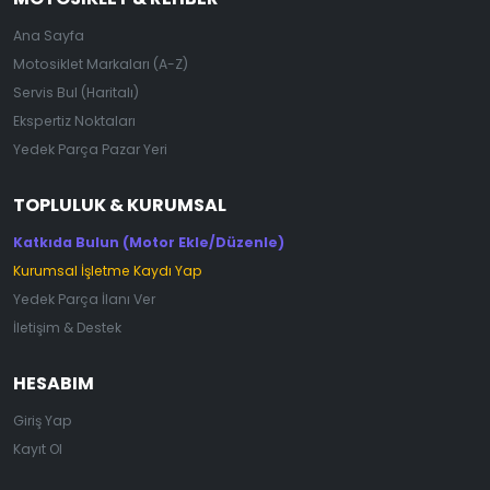
Ana Sayfa
Motosiklet Markaları (A-Z)
Servis Bul (Haritalı)
Ekspertiz Noktaları
Yedek Parça Pazar Yeri
TOPLULUK & KURUMSAL
Katkıda Bulun (Motor Ekle/Düzenle)
Kurumsal İşletme Kaydı Yap
Yedek Parça İlanı Ver
İletişim & Destek
HESABIM
Giriş Yap
Kayıt Ol