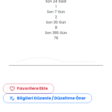
Son 24 Saat
1
Son 7 Gün
2
Son 30 Gün
8
Son 365 Gün
76
Favorilere Ekle
favorite_border
Bilgileri Düzenle / Düzeltme Öner
edit_note