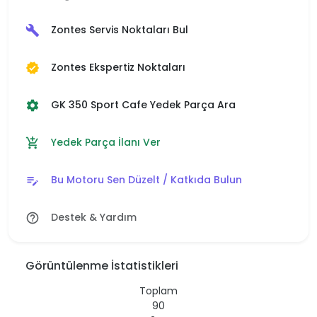
Zontes Servis Noktaları Bul
build
Zontes Ekspertiz Noktaları
verified
GK 350 Sport Cafe Yedek Parça Ara
settings
Yedek Parça İlanı Ver
add_shopping_cart
Bu Motoru Sen Düzelt / Katkıda Bulun
edit_note
Destek & Yardım
help_outline
Görüntülenme İstatistikleri
Toplam
90