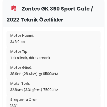
Zontes GK 350 Sport Cafe /
assignment_add
2022 Teknik Özellikler
Motor Hacmi:
348.0 cc
Motor Tipi:
Tek silindir, dört zamanlı
Motor Gücü:
38.9HP (28.4kW) @ 9500RPM
Maks. Tork:
32.8Nm (3.3kgf-m) 7500RPM
Sıkıştırma Oranı:
12.3:1