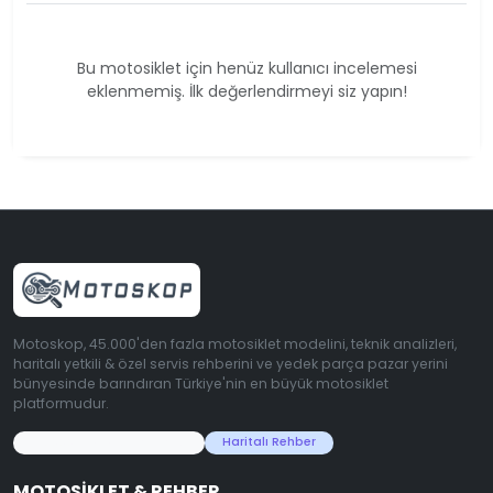
Bu motosiklet için henüz kullanıcı incelemesi
eklenmemiş. İlk değerlendirmeyi siz yapın!
Motoskop, 45.000'den fazla motosiklet modelini, teknik analizleri,
haritalı yetkili & özel servis rehberini ve yedek parça pazar yerini
bünyesinde barındıran Türkiye'nin en büyük motosiklet
platformudur.
45.000+ Motosiklet Verisi
Haritalı Rehber
MOTOSIKLET & REHBER