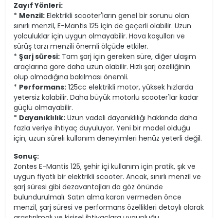
Zayıf Yönleri:
*
Menzil:
Elektrikli scooter'ların genel bir sorunu olan
sınırlı menzil, E-Mantis 125 için de geçerli olabilir. Uzun
yolculuklar için uygun olmayabilir. Hava koşulları ve
sürüş tarzı menzili önemli ölçüde etkiler.
*
Şarj süresi:
Tam şarj için gereken süre, diğer ulaşım
araçlarına göre daha uzun olabilir. Hızlı şarj özelliğinin
olup olmadığına bakılması önemli.
*
Performans:
125cc elektrikli motor, yüksek hızlarda
yetersiz kalabilir. Daha büyük motorlu scooter'lar kadar
güçlü olmayabilir.
*
Dayanıklılık:
Uzun vadeli dayanıklılığı hakkında daha
fazla veriye ihtiyaç duyuluyor. Yeni bir model olduğu
için, uzun süreli kullanım deneyimleri henüz yeterli değil.
Sonuç:
Zontes E-Mantis 125, şehir içi kullanım için pratik, şık ve
uygun fiyatlı bir elektrikli scooter. Ancak, sınırlı menzil ve
şarj süresi gibi dezavantajları da göz önünde
bulundurulmalı. Satın alma kararı vermeden önce
menzil, şarj süresi ve performans özellikleri detaylı olarak
araştırılmalı ve kişisel ihtiyaçlara uygunluğu