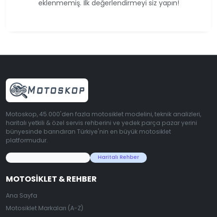
eklenmemiş. İlk değerlendirmeyi siz yapın!
Motoskop, 45.000'den fazla motosiklet modelini, teknik analizleri,
haritalı yetkili & özel servis rehberini ve yedek parça pazar yerini
bünyesinde barındıran Türkiye'nin en büyük motosiklet
platformudur.
45.000+ Motosiklet Verisi
Haritalı Rehber
MOTOSIKLET & REHBER
Ana Sayfa
Motosiklet Markaları (A-Z)