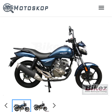
menu
chevron_left
chevron_right
arrow_back_ios
arrow_forward_ios