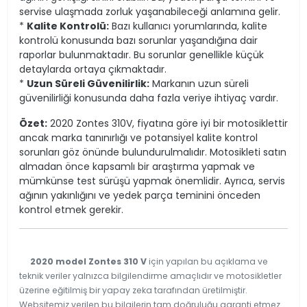
servise ulaşmada zorluk yaşanabileceği anlamına gelir.
*
Kalite Kontrolü:
Bazı kullanıcı yorumlarında, kalite
kontrolü konusunda bazı sorunlar yaşandığına dair
raporlar bulunmaktadır. Bu sorunlar genellikle küçük
detaylarda ortaya çıkmaktadır.
*
Uzun Süreli Güvenilirlik:
Markanın uzun süreli
güvenilirliği konusunda daha fazla veriye ihtiyaç vardır.
Özet:
2020 Zontes 310V, fiyatına göre iyi bir motosiklettir
ancak marka tanınırlığı ve potansiyel kalite kontrol
sorunları göz önünde bulundurulmalıdır. Motosikleti satın
almadan önce kapsamlı bir araştırma yapmak ve
mümkünse test sürüşü yapmak önemlidir. Ayrıca, servis
ağının yakınlığını ve yedek parça teminini önceden
kontrol etmek gerekir.
2020 model Zontes 310 V
için yapılan bu açıklama ve
teknik veriler yalnızca bilgilendirme amaçlıdır ve motosikletler
üzerine eğitilmiş bir yapay zeka tarafından üretilmiştir.
Websitemiz verilen bu bilgilerin tam doğruluğu garanti etmez