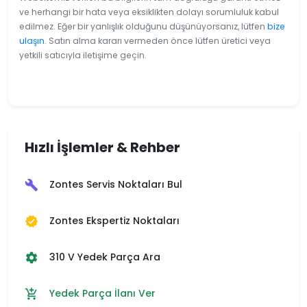
ve herhangi bir hata veya eksiklikten dolayı sorumluluk kabul
edilmez. Eğer bir yanlışlık olduğunu düşünüyorsanız, lütfen
bize
ulaşın
. Satın alma kararı vermeden önce lütfen üretici veya
yetkili satıcıyla iletişime geçin.
Hızlı İşlemler & Rehber
Zontes Servis Noktaları Bul
build
Zontes Ekspertiz Noktaları
verified
310 V Yedek Parça Ara
settings
Yedek Parça İlanı Ver
add_shopping_cart