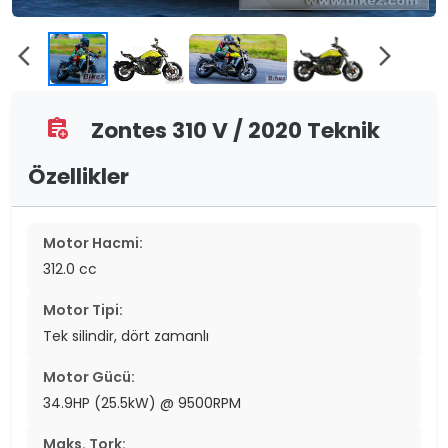
arrow_back_ios
arrow_forward_ios
Zontes 310 V / 2020 Teknik
assignment_add
Özellikler
Motor Hacmi:
312.0 cc
Motor Tipi:
Tek silindir, dört zamanlı
Motor Gücü:
34.9HP (25.5kW) @ 9500RPM
Maks. Tork: