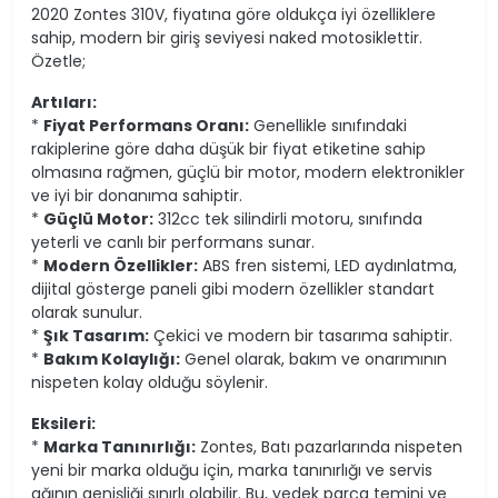
2020 Zontes 310V, fiyatına göre oldukça iyi özelliklere
sahip, modern bir giriş seviyesi naked motosiklettir.
Özetle;
Artıları:
*
Fiyat Performans Oranı:
Genellikle sınıfındaki
rakiplerine göre daha düşük bir fiyat etiketine sahip
olmasına rağmen, güçlü bir motor, modern elektronikler
ve iyi bir donanıma sahiptir.
*
Güçlü Motor:
312cc tek silindirli motoru, sınıfında
yeterli ve canlı bir performans sunar.
*
Modern Özellikler:
ABS fren sistemi, LED aydınlatma,
dijital gösterge paneli gibi modern özellikler standart
olarak sunulur.
*
Şık Tasarım:
Çekici ve modern bir tasarıma sahiptir.
*
Bakım Kolaylığı:
Genel olarak, bakım ve onarımının
nispeten kolay olduğu söylenir.
Eksileri:
*
Marka Tanınırlığı:
Zontes, Batı pazarlarında nispeten
yeni bir marka olduğu için, marka tanınırlığı ve servis
ağının genişliği sınırlı olabilir. Bu, yedek parça temini ve