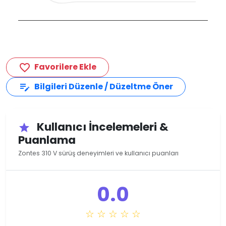
Favorilere Ekle
favorite_border
Bilgileri Düzenle / Düzeltme Öner
edit_note
Kullanıcı İncelemeleri &
star
Puanlama
Zontes 310 V sürüş deneyimleri ve kullanıcı puanları
0.0
☆ ☆ ☆ ☆ ☆