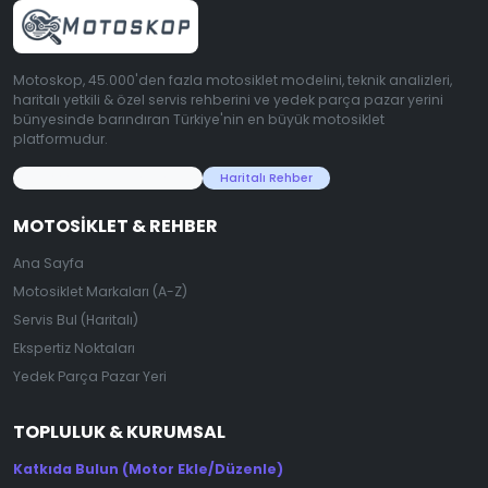
Motoskop, 45.000'den fazla motosiklet modelini, teknik analizleri,
haritalı yetkili & özel servis rehberini ve yedek parça pazar yerini
bünyesinde barındıran Türkiye'nin en büyük motosiklet
platformudur.
45.000+ Motosiklet Verisi
Haritalı Rehber
MOTOSIKLET & REHBER
Ana Sayfa
Motosiklet Markaları (A-Z)
Servis Bul (Haritalı)
Ekspertiz Noktaları
Yedek Parça Pazar Yeri
TOPLULUK & KURUMSAL
Katkıda Bulun (Motor Ekle/Düzenle)