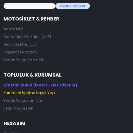
45.000+ Motosiklet Verisi
Haritalı Rehber
MOTOSIKLET & REHBER
Ana Sayfa
Motosiklet Markaları (A-Z)
Servis Bul (Haritalı)
Ekspertiz Noktaları
Yedek Parça Pazar Yeri
TOPLULUK & KURUMSAL
Katkıda Bulun (Motor Ekle/Düzenle)
Kurumsal İşletme Kaydı Yap
Yedek Parça İlanı Ver
İletişim & Destek
HESABIM