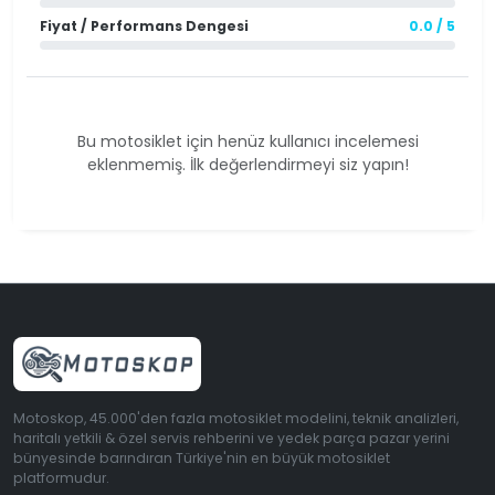
Fiyat / Performans Dengesi
0.0 / 5
Bu motosiklet için henüz kullanıcı incelemesi
eklenmemiş. İlk değerlendirmeyi siz yapın!
Motoskop, 45.000'den fazla motosiklet modelini, teknik analizleri,
haritalı yetkili & özel servis rehberini ve yedek parça pazar yerini
bünyesinde barındıran Türkiye'nin en büyük motosiklet
platformudur.