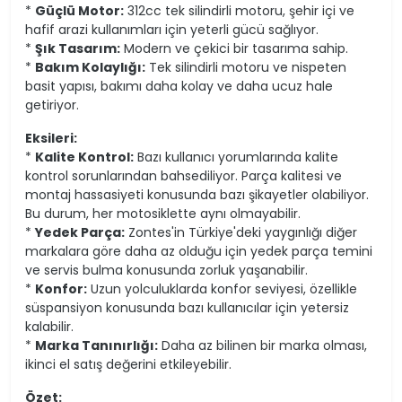
*
Güçlü Motor:
312cc tek silindirli motoru, şehir içi ve
hafif arazi kullanımları için yeterli gücü sağlıyor.
*
Şık Tasarım:
Modern ve çekici bir tasarıma sahip.
*
Bakım Kolaylığı:
Tek silindirli motoru ve nispeten
basit yapısı, bakımı daha kolay ve daha ucuz hale
getiriyor.
Eksileri:
*
Kalite Kontrol:
Bazı kullanıcı yorumlarında kalite
kontrol sorunlarından bahsediliyor. Parça kalitesi ve
montaj hassasiyeti konusunda bazı şikayetler olabiliyor.
Bu durum, her motosiklette aynı olmayabilir.
*
Yedek Parça:
Zontes'in Türkiye'deki yaygınlığı diğer
markalara göre daha az olduğu için yedek parça temini
ve servis bulma konusunda zorluk yaşanabilir.
*
Konfor:
Uzun yolculuklarda konfor seviyesi, özellikle
süspansiyon konusunda bazı kullanıcılar için yetersiz
kalabilir.
*
Marka Tanınırlığı:
Daha az bilinen bir marka olması,
ikinci el satış değerini etkileyebilir.
Özet: