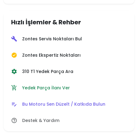
Hızlı İşlemler & Rehber
Zontes Servis Noktaları Bul
build
Zontes Ekspertiz Noktaları
verified
310 T1 Yedek Parça Ara
settings
Yedek Parça İlanı Ver
add_shopping_cart
Bu Motoru Sen Düzelt / Katkıda Bulun
edit_note
Destek & Yardım
help_outline