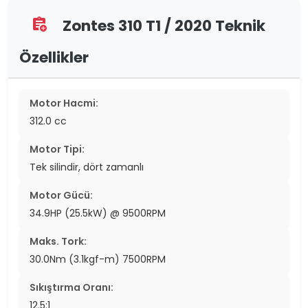
Zontes 310 T1 / 2020 Teknik
assignment_add
Özellikler
Motor Hacmi:
312.0 cc
Motor Tipi:
Tek silindir, dört zamanlı
Motor Gücü:
34.9HP (25.5kW) @ 9500RPM
Maks. Tork:
30.0Nm (3.1kgf-m) 7500RPM
Sıkıştırma Oranı:
12.5:1