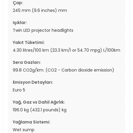
Çap:
245 mm (9.6 inches) mm
Işıklar:
Twin LED projector headlights
Yakıt Tüketimi:
4.30 litres/100 km (23.3 km/l or 54.70 mpg) L/100km
Sera Gazları:
99.8 CO2g/km. (CO2 - Carbon dioxide emission)
Emisyon Detayları:
Euro 5
Yağ, Gaz vs Dahil Ağırlık:
196.0 kg (432.1 pounds) kg
Yağlama Sistemi:
Wet sump