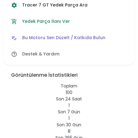
Tracer 7 GT Yedek Parça Ara
settings
Yedek Parça İlanı Ver
add_shopping_cart
Bu Motoru Sen Düzelt / Katkıda Bulun
edit_note
Destek & Yardım
help_outline
Görüntülenme İstatistikleri
Toplam
100
Son 24 Saat
1
Son 7 Gün
1
Son 30 Gün
8
Son 365 Gün