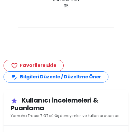
95
Favorilere Ekle
favorite_border
Bilgileri Düzenle / Düzeltme Öner
edit_note
Kullanıcı İncelemeleri &
star
Puanlama
Yamaha Tracer 7 GT sürüş deneyimleri ve kullanıcı puanları