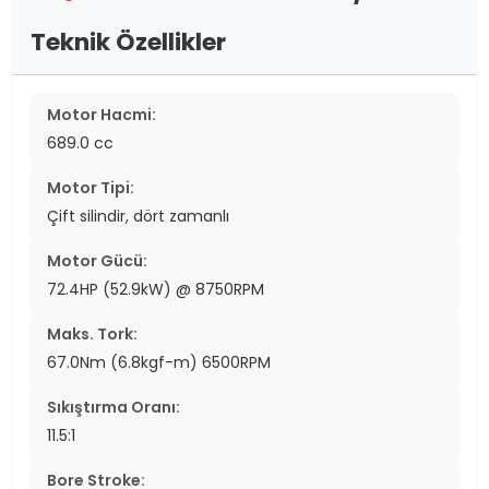
Teknik Özellikler
Motor Hacmi:
689.0 cc
Motor Tipi:
Çift silindir, dört zamanlı
Motor Gücü:
72.4HP (52.9kW) @ 8750RPM
Maks. Tork:
67.0Nm (6.8kgf-m) 6500RPM
Sıkıştırma Oranı:
11.5:1
Bore Stroke: