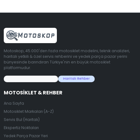
Motoskop, 45.000'den fazla motosiklet modelini, teknik analizleri,
haritalı yetkili & özel servis rehberini ve yedek parça pazar yerini
bünyesinde barındıran Türkiye'nin en büyük motosiklet
platformudur.
45.000+ Motosiklet Verisi
Haritalı Rehber
MOTOSIKLET & REHBER
Ana Sayfa
Motosiklet Markaları (A-Z)
Servis Bul (Haritalı)
Ekspertiz Noktaları
Yedek Parça Pazar Yeri