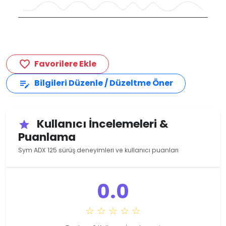
Favorilere Ekle
favorite_border
Bilgileri Düzenle / Düzeltme Öner
edit_note
Kullanıcı İncelemeleri &
star
Puanlama
Sym ADX 125 sürüş deneyimleri ve kullanıcı puanları
0.0
☆ ☆ ☆ ☆ ☆