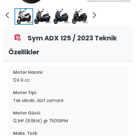
arrow_back_ios
arrow_forward_ios
Sym ADX 125 / 2023 Teknik
assignment_add
Özellikler
Motor Hacmi:
124.9 cc
Motor Tipi:
Tek silindir, dört zamanlı
Motor Gücü:
12.1HP (8.8kW) @ 7500RPM
Maks. Tork: