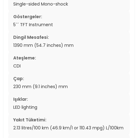
Single-sided Mono-shock
Göstergeler:
5´´ TFT Instrument
Dingil Mesafesi:
1390 mm (54.7 inches) mm
Ateşleme:
CDI
Çap:
230 mm (9.1 inches) mm
Işıklar:
LED lighting
Yakıt Tüketimi:
2.13 litres/100 km (46.9 km/l or 110.43 mpg) L/100km