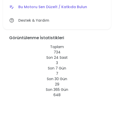
Bu Motoru Sen Düzelt / Katkıda Bulun
edit_note
Destek & Yardım
help_outline
Görüntülenme İstatistikleri
Toplam
734
Son 24 Saat
3
Son 7 Gün
7
Son 30 Gün
29
Son 365 Gün
648