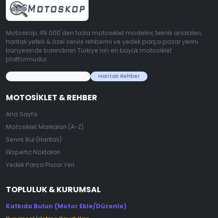
Motoskop, 45.000'den fazla motosiklet modelini, teknik analizleri,
haritalı yetkili & özel servis rehberini ve yedek parça pazar yerini
bünyesinde barındıran Türkiye'nin en büyük motosiklet
platformudur.
45.000+ Motosiklet Verisi
Haritalı Rehber
MOTOSIKLET & REHBER
Ana Sayfa
Motosiklet Markaları (A-Z)
Servis Bul (Haritalı)
Ekspertiz Noktaları
Yedek Parça Pazar Yeri
TOPLULUK & KURUMSAL
Katkıda Bulun (Motor Ekle/Düzenle)