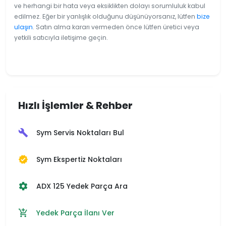
ve herhangi bir hata veya eksiklikten dolayı sorumluluk kabul
edilmez. Eğer bir yanlışlık olduğunu düşünüyorsanız, lütfen
bize
ulaşın
. Satın alma kararı vermeden önce lütfen üretici veya
yetkili satıcıyla iletişime geçin.
Hızlı İşlemler & Rehber
Sym Servis Noktaları Bul
build
Sym Ekspertiz Noktaları
verified
ADX 125 Yedek Parça Ara
settings
Yedek Parça İlanı Ver
add_shopping_cart