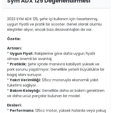
Sym ADX 125 Değerlendirmesi
2023 SYM ADX 125, şehir içi kullanım için tasarlanmış,
uygun fiyatlı ve pratik bir scooter. Genel olarak olumlu
eleştiriler alıyor, ancak bazı dezavantajları da var.
Özetle:
Artıları:
*
Uygun Fiyat:
Rakiplerine göre daha uygun fiyatlı
olması önemli bir avantaj.
*
Pratiklik:
Şehir içinde manevra kabiliyeti yüksek ve
park sorunu yaşatmıyor. Genellikle yeterli büyüklükte bir
bagaj alanı sunuyor.
*
Yakıt Verimliliği:
125cc motoruyla ekonomik yakıt
tüketimi sağlıyor.
*
Bakım Kolaylığı:
Genellikle daha az bakım gerektiren
ve daha ucuz parçalar bulunan bir model.
Eksileri:
*
Performans:
125cc motor, yüksek hızlarda veya yokuş