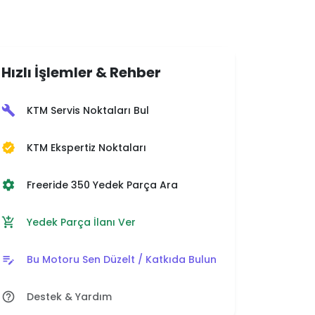
Hızlı İşlemler & Rehber
KTM Servis Noktaları Bul
build
KTM Ekspertiz Noktaları
verified
Freeride 350 Yedek Parça Ara
settings
Yedek Parça İlanı Ver
add_shopping_cart
Bu Motoru Sen Düzelt / Katkıda Bulun
edit_note
Destek & Yardım
help_outline