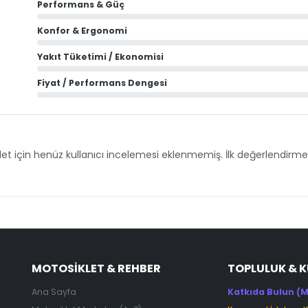
Performans & Güç
Konfor & Ergonomi
Yakıt Tüketimi / Ekonomisi
Fiyat / Performans Dengesi
et için henüz kullanıcı incelemesi eklenmemiş. İlk değerlendirmey
MOTOSIKLET & REHBER
TOPLULUK & 
Ana Sayfa
Katkıda Bulun (M