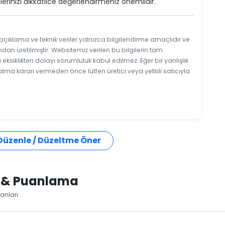
rinizi dikkatlice değerlendirmeniz önemlidir.
açıklama ve teknik veriler yalnızca bilgilendirme amaçlıdır ve
ndan üretilmiştir. Websitemiz verilen bu bilgilerin tam
ksiklikten dolayı sorumluluk kabul edilmez. Eğer bir yanlışlık
 alma kararı vermeden önce lütfen üretici veya yetkili satıcıyla
 Düzenle / Düzeltme Öner
i & Puanlama
anları