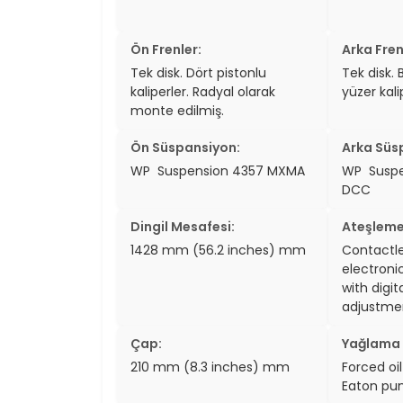
Ön Frenler:
Arka Fren
Tek disk. Dört pistonlu
Tek disk. 
kaliperler. Radyal olarak
yüzer kali
monte edilmiş.
Ön Süspansiyon:
Arka Süs
WP Suspension 4357 MXMA
WP Suspe
DCC
Dingil Mesafesi:
Ateşleme
1428 mm (56.2 inches) mm
Contactles
electroni
with digit
adjustme
Çap:
Yağlama 
210 mm (8.3 inches) mm
Forced oil
Eaton pu