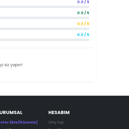
0.0 / 5
0.0 / 5
0.0 / 5
0.0 / 5
i siz yapın!
KURUMSAL
HESABIM
otor Ekle/Düzenle)
Giriş Yap