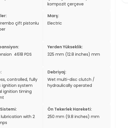
kompozit çerçeve
ler:
Marş:
Brembo çift pistonlu
Electric
per
pansiyon:
Yerden Yükseklik:
nsion 4618 PDS
325 mm (12.8 inches) mm
:
Debriyaj:
s, controlled, fully
Wet multi-disc clutch /
c ignition system
hydraulically operated
al ignition timing
nt
Sistemi:
Ön Tekerlek Hareketi:
 lubrication with 2
250 mm (9.8 inches) mm
mps