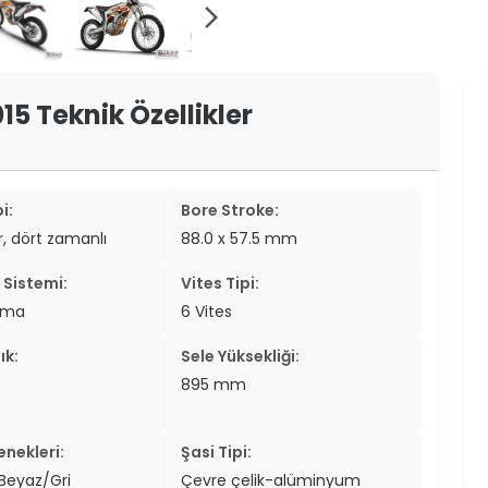
er
arrow_forward_ios
er
15 Teknik Özellikler
ew
ch
i:
Bore Stroke:
ir, dört zamanlı
88.0 x 57.5 mm
Sistemi:
Vites Tipi:
tma
6 Vites
ık:
Sele Yüksekliği:
895 mm
nekleri:
Şasi Tipi:
Beyaz/Gri
Çevre çelik-alüminyum