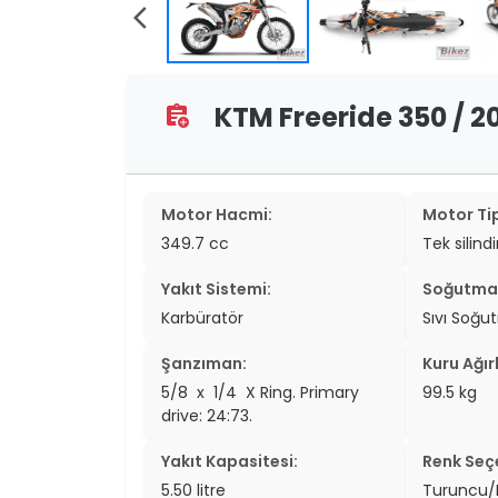
two_wheel
arrow_back_ios
two_wheel
KTM Freeride 350 / 20
assignment_add
grid_vi
sear
Motor Hacmi:
Motor Tip
349.7 cc
Tek silind
Yakıt Sistemi:
Soğutma 
Karbüratör
Sıvı Soğu
Şanzıman:
Kuru Ağırl
5/8 x 1/4  X Ring. Primary
99.5 kg
drive: 24:73.
Yakıt Kapasitesi:
Renk Seçe
5.50 litre
Turuncu/