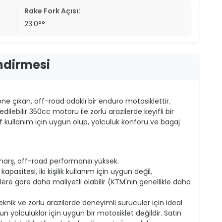
Rake Fork Açısı:
23.0°°
ndirmesi
 öne çıkan, off-road odaklı bir enduro motosiklettir.
dilebilir 350cc motoru ile zorlu arazilerde keyifli bir
if kullanım için uygun olup, yolculuk konforu ve bagaj
i marş, off-road performansı yüksek.
apasitesi, iki kişilik kullanım için uygun değil,
re göre daha maliyetli olabilir (KTM'nin genellikle daha
eknik ve zorlu arazilerde deneyimli sürücüler için ideal
n yolculuklar için uygun bir motosiklet değildir. Satın