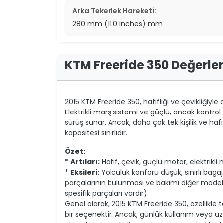
Arka Tekerlek Hareketi:
280 mm (11.0 inches) mm
KTM Freeride 350 Değerle
2015 KTM Freeride 350, hafifliği ve çevikliğiyle
Elektrikli marş sistemi ve güçlü, ancak kontrol e
sürüş sunar. Ancak, daha çok tek kişilik ve haf
kapasitesi sınırlıdır.
Özet:
*
Artıları:
Hafif, çevik, güçlü motor, elektrikl
*
Eksileri:
Yolculuk konforu düşük, sınırlı bagaj k
parçalarının bulunması ve bakımı diğer modelle
spesifik parçaları vardır).
Genel olarak, 2015 KTM Freeride 350, özellikle t
bir seçenektir. Ancak, günlük kullanım veya uzu