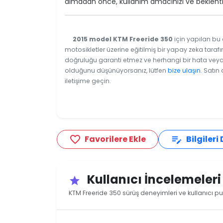
almadan önce, kullanım amacınızı ve beklentile
2015 model KTM Freeride 350
için yapılan bu 
motosikletler üzerine eğitilmiş bir yapay zeka tarafı
doğruluğu garanti etmez ve herhangi bir hata veya e
olduğunu düşünüyorsanız, lütfen
bize ulaşın
. Satın
iletişime geçin.
Favorilere Ekle
Bilgileri
favorite_border
edit_note
Kullanıcı İncelemeler
star
KTM Freeride 350 sürüş deneyimleri ve kullanıcı pu