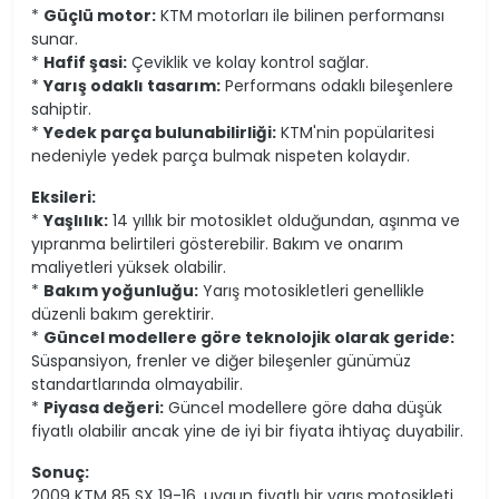
*
Güçlü motor:
KTM motorları ile bilinen performansı
sunar.
*
Hafif şasi:
Çeviklik ve kolay kontrol sağlar.
*
Yarış odaklı tasarım:
Performans odaklı bileşenlere
sahiptir.
*
Yedek parça bulunabilirliği:
KTM'nin popülaritesi
nedeniyle yedek parça bulmak nispeten kolaydır.
Eksileri:
*
Yaşlılık:
14 yıllık bir motosiklet olduğundan, aşınma ve
yıpranma belirtileri gösterebilir. Bakım ve onarım
maliyetleri yüksek olabilir.
*
Bakım yoğunluğu:
Yarış motosikletleri genellikle
düzenli bakım gerektirir.
*
Güncel modellere göre teknolojik olarak geride:
Süspansiyon, frenler ve diğer bileşenler günümüz
standartlarında olmayabilir.
*
Piyasa değeri:
Güncel modellere göre daha düşük
fiyatlı olabilir ancak yine de iyi bir fiyata ihtiyaç duyabilir.
Sonuç:
2009 KTM 85 SX 19-16, uygun fiyatlı bir yarış motosikleti