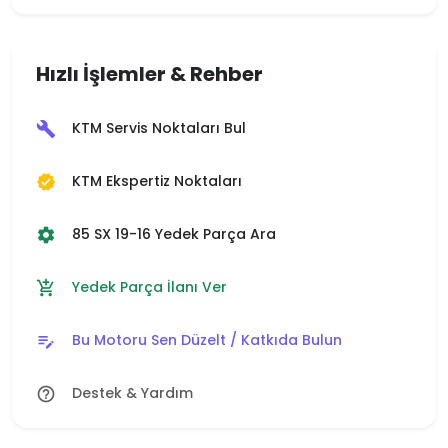
Hızlı İşlemler & Rehber
KTM Servis Noktaları Bul
build
KTM Ekspertiz Noktaları
verified
85 SX 19-16 Yedek Parça Ara
settings
Yedek Parça İlanı Ver
add_shopping_cart
Bu Motoru Sen Düzelt / Katkıda Bulun
edit_note
Destek & Yardım
help_outline