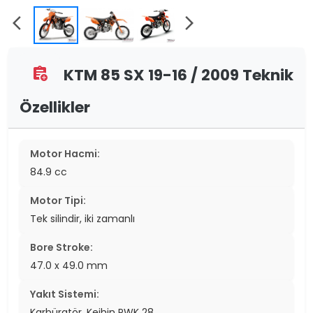
arrow_back_ios
arrow_forward_ios
KTM 85 SX 19-16 / 2009 Teknik
assignment_add
Özellikler
Motor Hacmi:
84.9 cc
Motor Tipi:
Tek silindir, iki zamanlı
Bore Stroke:
47.0 x 49.0 mm
Yakıt Sistemi:
Karbüratör. Keihin PWK 28