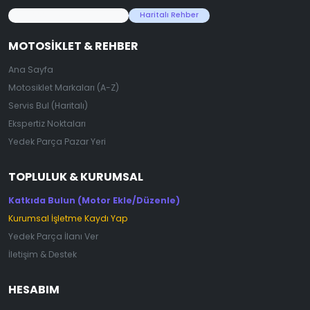
45.000+ Motosiklet Verisi
Haritalı Rehber
MOTOSIKLET & REHBER
Ana Sayfa
Motosiklet Markaları (A-Z)
Servis Bul (Haritalı)
Ekspertiz Noktaları
Yedek Parça Pazar Yeri
TOPLULUK & KURUMSAL
Katkıda Bulun (Motor Ekle/Düzenle)
Kurumsal İşletme Kaydı Yap
Yedek Parça İlanı Ver
İletişim & Destek
HESABIM