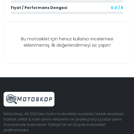
Fiyat / Performans Dengesi
0.0 / 5
Bu motosiklet için henüz kullanıcı incelemesi
eklenmemiş. İlk değerlendirmeyi siz yapın!
Motoskop, 45.000'den fazla motosiklet modelini, teknik analizleri,
haritalı yetkili & özel servis rehberini ve yedek parça pazar yerini
bünyesinde barındıran Türkiye'nin en büyük motosiklet
platformudur.