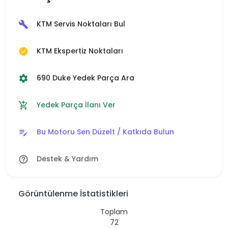
KTM Servis Noktaları Bul
build
KTM Ekspertiz Noktaları
verified
690 Duke Yedek Parça Ara
settings
Yedek Parça İlanı Ver
add_shopping_cart
Bu Motoru Sen Düzelt / Katkıda Bulun
edit_note
Destek & Yardım
help_outline
Görüntülenme İstatistikleri
Toplam
72