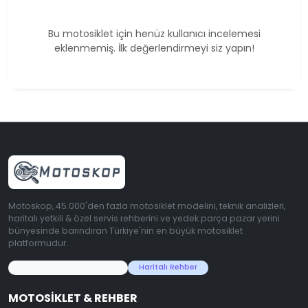
Bu motosiklet için henüz kullanıcı incelemesi
eklenmemiş. İlk değerlendirmeyi siz yapın!
Motoskop, 45.000'den fazla motosiklet modelini, teknik analizleri,
haritalı yetkili & özel servis rehberini ve yedek parça pazar yerini
bünyesinde barındıran Türkiye'nin en büyük motosiklet
platformudur.
45.000+ Motosiklet Verisi
Haritalı Rehber
MOTOSIKLET & REHBER