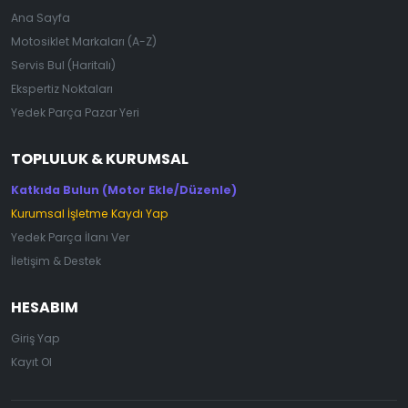
Ana Sayfa
Motosiklet Markaları (A-Z)
Servis Bul (Haritalı)
Ekspertiz Noktaları
Yedek Parça Pazar Yeri
TOPLULUK & KURUMSAL
Katkıda Bulun (Motor Ekle/Düzenle)
Kurumsal İşletme Kaydı Yap
Yedek Parça İlanı Ver
İletişim & Destek
HESABIM
Giriş Yap
Kayıt Ol