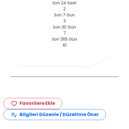
Son 24 Saat
2
Son 7 Gün
3
Son 30 Gün
7
Son 365 Gün
61
Favorilere Ekle
favorite_border
Bilgileri Düzenle / Düzeltme Öner
edit_note