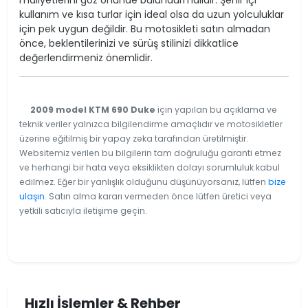
maliyetlerini göz önünde bulundurmalıdır. Şehir içi
kullanım ve kısa turlar için ideal olsa da uzun yolculuklar
için pek uygun değildir. Bu motosikleti satın almadan
önce, beklentilerinizi ve sürüş stilinizi dikkatlice
değerlendirmeniz önemlidir.
2009 model KTM 690 Duke
için yapılan bu açıklama ve
teknik veriler yalnızca bilgilendirme amaçlıdır ve motosikletler
üzerine eğitilmiş bir yapay zeka tarafından üretilmiştir.
Websitemiz verilen bu bilgilerin tam doğruluğu garanti etmez
ve herhangi bir hata veya eksiklikten dolayı sorumluluk kabul
edilmez. Eğer bir yanlışlık olduğunu düşünüyorsanız, lütfen
bize
ulaşın
. Satın alma kararı vermeden önce lütfen üretici veya
yetkili satıcıyla iletişime geçin.
Hızlı İşlemler & Rehber