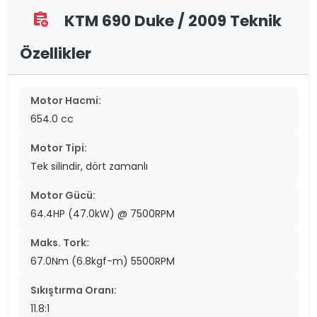
KTM 690 Duke / 2009 Teknik
assignment_add
Özellikler
Motor Hacmi:
654.0 cc
Motor Tipi:
Tek silindir, dört zamanlı
Motor Gücü:
64.4HP (47.0kW) @ 7500RPM
Maks. Tork:
67.0Nm (6.8kgf-m) 5500RPM
Sıkıştırma Oranı:
11.8:1