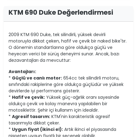
KTM 690 Duke Değerlendirmesi
2009 KTM 690 Duke, tek silindirli, yüksek devirli
motoruyla dikkat çeken, hafif ve çevik bir naked bike'tır.
O dönemin standartlarına göre oldukça güçlü ve
heyecan verici bir sürüş deneyimi sunar. Ancak, bazı
dezavantajları da mevcuttur:
Avantajları:
*
Güçlü ve canlı motor:
654cc tek silindirli motoru,
sınıfındaki rakiplerine göre oldukça güçlüdür ve yüksek
devirlerde iyi performans gösterir.
*
Hafif ve çevik:
Yüksek güç-ağırlık oranı sayesinde
oldukça çevik ve kolay manevra yapılabilen bir
motosiklettir. Şehir içi kullanım için idealdir.
*
Agresif tasarım:
KTM'nin karakteristik agresif
tasarımıyla dikkat çeker.
*
Uygun fiyat (ikinci el):
Artık ikinci el piyasasında
nispeten uygun fiyatlı bir seçenek olabilir.