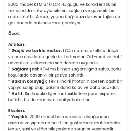
2000 model KTM 640 LC4-E, güçlü ve karakteristik bir
tek silindirli motoruyla bilinen, sağlam ve güvenilir bir
motosiklettir. Ancak, yaşına bağlı bazı dezavantajları da
göz önünde bulundurmak gerekiyor.
Özet:
Artıları:
*
Güçlü ve torklu motor:
LC4 motoru, özellikle düşük
ve orta devirlerde güçlü bir tork sunar. Off-road ve hafif
adventure kullanımına son derece uygundur.
*
Sağlam şasi:
KTM'nin bilinen sağlamlığına sahip, zorlu
koşullarda dayanıklı bir şasiye sahiptir.
*
Bakım kolaylığı:
Tek silindirli motor, nispeten basit bir
yapıya sahip olup, bakımı daha kolay ve daha ucuzdur.
*
Hafif:
Sınıfındaki diğer motosikletlere göre nispeten
hafiftir, bu da manevra kabiliyetini artırır.
Eksileri:
*
Yaşlılık:
2000 model bir motosiklet olduğundan,
aşınma ve yıpranma belirtileri göstermesi muhtemeldir.
Motor, şasi ve diğer bileşenlerde sorunlar yaşanabilir.