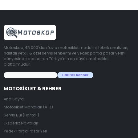
Motoskop, 45.000'den fazla motosiklet modelini, teknik analizleri,
haritalı yetkili & özel servis rehberini ve yedek parça pazar yerini
bünyesinde barındıran Türkiye'nin en büyük motosiklet
platformudur.
45.000+ Motosiklet Verisi
Haritalı Rehber
MOTOSIKLET & REHBER
Ana Sayfa
Motosiklet Markaları (A-Z)
Servis Bul (Haritalı)
Ekspertiz Noktaları
Yedek Parça Pazar Yeri