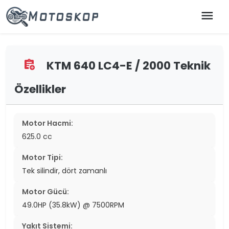
menu
KTM 640 LC4-E / 2000 Teknik
assignment_add
Özellikler
Motor Hacmi:
625.0 cc
Motor Tipi:
Tek silindir, dört zamanlı
Motor Gücü:
49.0HP (35.8kW) @ 7500RPM
Yakıt Sistemi: