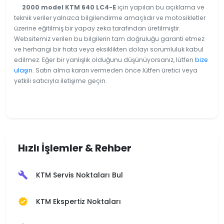
2000 model KTM 640 LC4-E
için yapılan bu açıklama ve
teknik veriler yalnızca bilgilendirme amaçlıdır ve motosikletler
üzerine eğitilmiş bir yapay zeka tarafından üretilmiştir.
Websitemiz verilen bu bilgilerin tam doğruluğu garanti etmez
ve herhangi bir hata veya eksiklikten dolayı sorumluluk kabul
edilmez. Eğer bir yanlışlık olduğunu düşünüyorsanız, lütfen
bize
ulaşın
. Satın alma kararı vermeden önce lütfen üretici veya
yetkili satıcıyla iletişime geçin.
Hızlı İşlemler & Rehber
KTM Servis Noktaları Bul
build
KTM Ekspertiz Noktaları
verified