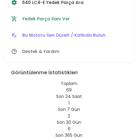
640 LC4-E Yedek Parça Ara
settings
Yedek Parça İlanı Ver
add_shopping_cart
Bu Motoru Sen Düzelt / Katkıda Bulun
edit_note
Destek & Yardım
help_outline
Görüntülenme İstatistikleri
Toplam
69
Son 24 Saat
1
Son 7 Gün
2
Son 30 Gün
6
Son 365 Gün