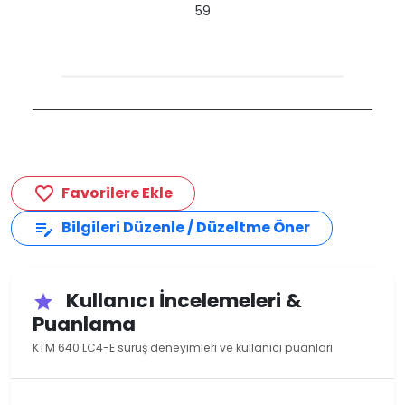
59
Favorilere Ekle
favorite_border
Bilgileri Düzenle / Düzeltme Öner
edit_note
Kullanıcı İncelemeleri &
star
Puanlama
KTM 640 LC4-E sürüş deneyimleri ve kullanıcı puanları