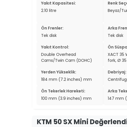
Yakıt Kapasitesi:
Renk Seçe
2.10 litre
Beyaz/Tu
Ön Frenler:
Arka Fren
Tek disk
Tek disk
Yakıt Kontrol:
Ön Süspa
Double Overhead
XACT 35 
Cams/Twin Cam (DOHC)
fork, Ø 
Yerden Yükseklik:
Debriyaj:
184 mm (7.2 inches) mm
Centrifug
Ön Tekerlek Hareketi:
Arka Teke
100 mm (3.9 inches) mm
147 mm (
KTM 50 SX Mini Değerlend