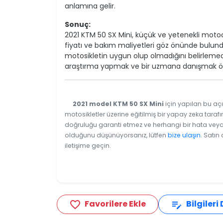
anlamına gelir.
Sonuç:
2021 KTM 50 SX Mini, küçük ve yetenekli motocr
fiyatı ve bakım maliyetleri göz önünde bulun
motosikletin uygun olup olmadığını belirlemed
araştırma yapmak ve bir uzmana danışmak öne
2021 model KTM 50 SX Mini
için yapılan bu açı
motosikletler üzerine eğitilmiş bir yapay zeka tarafı
doğruluğu garanti etmez ve herhangi bir hata veya e
olduğunu düşünüyorsanız, lütfen
bize ulaşın
. Satın
iletişime geçin.
Favorilere Ekle
Bilgileri
favorite_border
edit_note