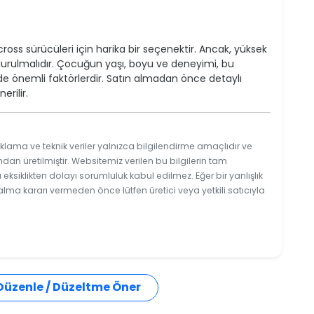
oss sürücüleri için harika bir seçenektir. Ancak, yüksek
durulmalıdır. Çocuğun yaşı, boyu ve deneyimi, bu
e önemli faktörlerdir. Satın almadan önce detaylı
rilir.
klama ve teknik veriler yalnızca bilgilendirme amaçlıdır ve
ndan üretilmiştir. Websitemiz verilen bu bilgilerin tam
ksiklikten dolayı sorumluluk kabul edilmez. Eğer bir yanlışlık
 alma kararı vermeden önce lütfen üretici veya yetkili satıcıyla
 Düzenle / Düzeltme Öner