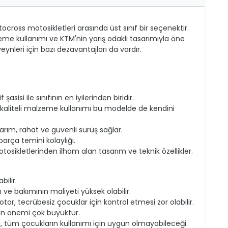
cross motosikletleri arasında üst sınıf bir seçenektir.
eme kullanımı ve KTM'nin yarış odaklı tasarımıyla öne
eynleri için bazı dezavantajları da vardır.
sisi ile sınıfının en iyilerinden biridir.
e kaliteli malzeme kullanımı bu modelde de kendini
ım, rahat ve güvenli sürüş sağlar.
rça temini kolaylığı.
osikletlerinden ilham alan tasarım ve teknik özellikler.
bilir.
ve bakımının maliyeti yüksek olabilir.
or, tecrübesiz çocuklar için kontrol etmesi zor olabilir.
nin önemi çok büyüktür.
arı, tüm çocukların kullanımı için uygun olmayabileceği