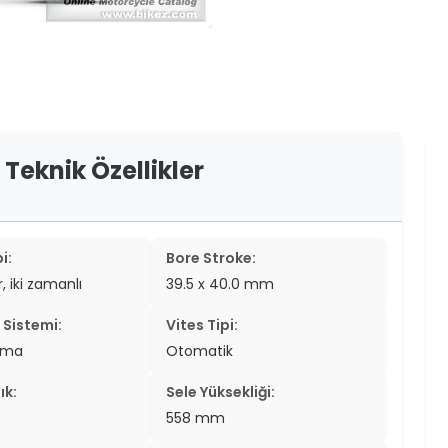
er
er
ew
ch
 Teknik Özellikler
i:
Bore Stroke:
r, iki zamanlı
39.5 x 40.0 mm
Sistemi:
Vites Tipi:
tma
Otomatik
ık:
Sele Yüksekliği:
558 mm