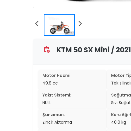
two_wheel
two_wheel
arrow_back_ios
arrow_forward_ios
grid_vi
sear
KTM 50 SX Mini / 2021
assignment_add
Motor Hacmi:
Motor Tip
49.8 cc
Tek silindi
Yakıt Sistemi:
Soğutma 
NULL
Sıvı Soğu
Şanzıman:
Kuru Ağırl
Zincir Aktarma
40.0 kg