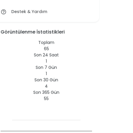
Destek & Yardım
help_outline
Görüntülenme İstatistikleri
Toplam
65
Son 24 Saat
1
Son 7 Gün
1
Son 30 Gün
4
Son 365 Gün
55