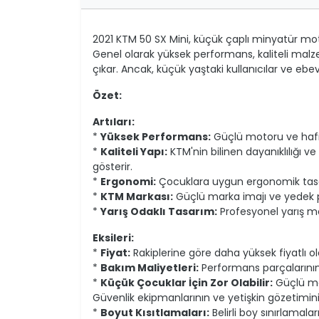
2021 KTM 50 SX Mini, küçük çaplı minyatür moto
Genel olarak yüksek performans, kaliteli malz
çıkar. Ancak, küçük yaştaki kullanıcılar ve ebev
Özet:
Artıları:
*
Yüksek Performans:
Güçlü motoru ve hafif şa
*
Kaliteli Yapı:
KTM'nin bilinen dayanıklılığı v
gösterir.
*
Ergonomi:
Çocuklara uygun ergonomik tasar
*
KTM Markası:
Güçlü marka imajı ve yedek pa
*
Yarış Odaklı Tasarım:
Profesyonel yarış mot
Eksileri:
*
Fiyat:
Rakiplerine göre daha yüksek fiyatlı ola
*
Bakım Maliyetleri:
Performans parçalarının 
*
Küçük Çocuklar İçin Zor Olabilir:
Güçlü mot
Güvenlik ekipmanlarının ve yetişkin gözetimi
*
Boyut Kısıtlamaları:
Belirli boy sınırlamal