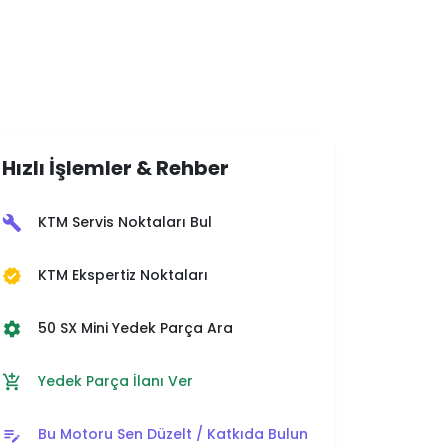
Hızlı İşlemler & Rehber
KTM Servis Noktaları Bul
build
KTM Ekspertiz Noktaları
verified
50 SX Mini Yedek Parça Ara
settings
Yedek Parça İlanı Ver
add_shopping_cart
Bu Motoru Sen Düzelt / Katkıda Bulun
edit_note