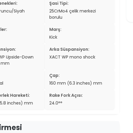
nekleri:
Şasi Tipi:
runcu/Siyah
25CrMo4 çelik merkezi
borulu
ler:
Marş:
Kick
nsiyon:
Arka Süspansiyon:
WP Upside-Down
XACT WP mono shock
35 mm
Çap:
al
160 mm (6.3 inches) mm
rlek Hareketi:
Rake Fork Açısı:
5.8 inches) mm
24.0°°
irmesi