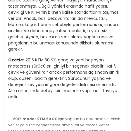
olarak, özellikle genç ve yeni başlayan sürücüler için
tasarlanmıştır. Güçlü yönleri arasında hafif yapısı,
çevikliği ve KTM'nin bilinen kalite standartlarını taşıması
yer alır. Ancak, bazı dezavantajları da mevcuttur.
Motoru, küçük hacmi sebebiyle performans açısından
sınırlıdır ve daha deneyimli sürücüler için yetersiz
gelebilir. Ayrıca, bakımı düzenli olarak yaptırılması ve
parçalarının bulunması konusunda dikkatli olunması
gerekir.
Özetle:
2015 KTM 50 SX, genç ve yeni başlayan
motocross sürücüleri için iyi bir seçenek olabilir. Hafif,
çevik ve güvenilirdir ancak performans açısından sınırlı
olup, düzenli bakım gerektirir. Sürücünün yaşına ve
deneyim seviyesine göre değerlendirilmesi önemlidir.
Alım öncesinde detaylı bir inceleme yapılması tavsiye
edilir.
2015 model KTM 50 SX
için yapılan bu açıklama ve teknik
veriler yalnızca bilgilendirme amaçlıdır ve motosikletler