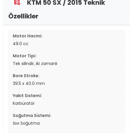
KTM 50 SX / 2015 Teknik
assignment_add
Özellikler
Motor Hacmi:
49.0 cc
Motor Tipi:
Tek silindir, iki zamanlı
Bore Stroke:
39.5 x 40.0 mm
Yakıt Sistemi:
Karbüratör
Soğutma Sistemi:
Sıvı Soğutma