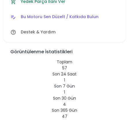
Yedek Parça İlanı Ver
add_shopping_cart
Bu Motoru Sen Düzelt / Katkıda Bulun
edit_note
Destek & Yardım
help_outline
Görüntülenme İstatistikleri
Toplam
57
Son 24 Saat
1
Son 7 Gün
1
Son 30 Gün
4
Son 365 Gün
47