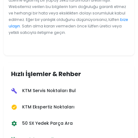
üzerine eğitilmiş bir yapay zeka tarafından üretilmiştir.
Websitemiz verilen bu bilgilerin tam doğruluğu garanti etmez
ve herhangi bir hata veya eksiklikten dolayı sorumluluk kabul
edilmez. Eğer bir yanlışlık olduğunu düşünüyorsanız, lütfen
bize
ulaşın
. Satın alma kararı vermeden önce lütfen üretici veya
yetkili satıcıyla iletişime geçin.
Hızlı İşlemler & Rehber
KTM Servis Noktaları Bul
build
KTM Ekspertiz Noktaları
verified
50 SX Yedek Parça Ara
settings