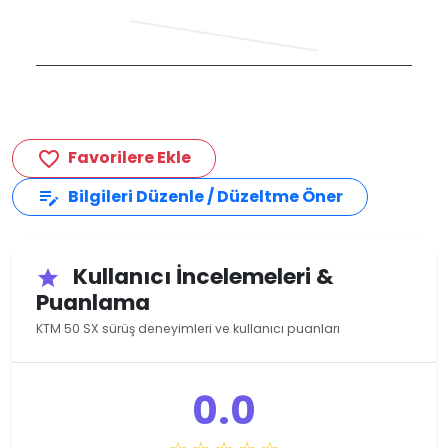
Favorilere Ekle
favorite_border
Bilgileri Düzenle / Düzeltme Öner
edit_note
Kullanıcı İncelemeleri &
star
Puanlama
KTM 50 SX sürüş deneyimleri ve kullanıcı puanları
0.0