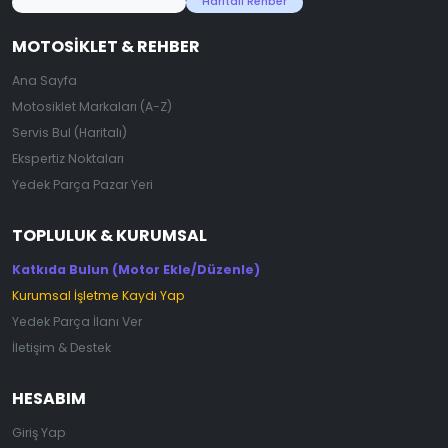
45.000+ Motosiklet Verisi
Haritalı Rehber
MOTOSIKLET & REHBER
Ana Sayfa
Motosiklet Markaları (A-Z)
Servis Bul (Haritalı)
Ekspertiz Noktaları
Yedek Parça Pazar Yeri
TOPLULUK & KURUMSAL
Katkıda Bulun (Motor Ekle/Düzenle)
Kurumsal İşletme Kaydı Yap
Yedek Parça İlanı Ver
İletişim & Destek
HESABIM
Giriş Yap