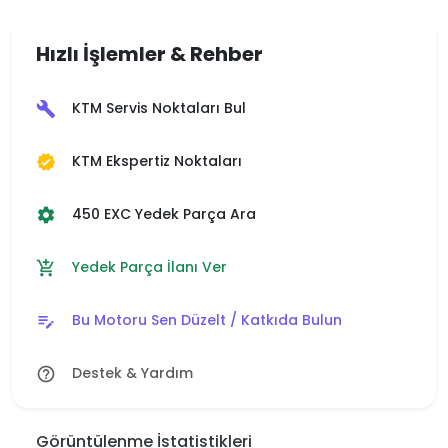
Hızlı İşlemler & Rehber
KTM Servis Noktaları Bul
build
KTM Ekspertiz Noktaları
verified
450 EXC Yedek Parça Ara
settings
Yedek Parça İlanı Ver
add_shopping_cart
Bu Motoru Sen Düzelt / Katkıda Bulun
edit_note
Destek & Yardım
help_outline
Görüntülenme İstatistikleri