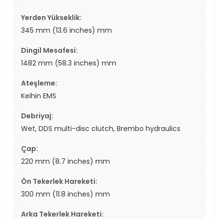
Yerden Yükseklik:
345 mm (13.6 inches) mm
Dingil Mesafesi:
1482 mm (58.3 inches) mm
Ateşleme:
Keihin EMS
Debriyaj:
Wet, DDS multi-disc clutch, Brembo hydraulics
Çap:
220 mm (8.7 inches) mm
Ön Tekerlek Hareketi:
300 mm (11.8 inches) mm
Arka Tekerlek Hareketi: