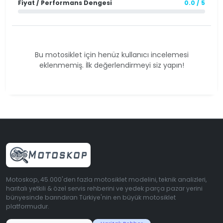
Fiyat / Performans Dengesi
0.0 / 5
Bu motosiklet için henüz kullanıcı incelemesi
eklenmemiş. İlk değerlendirmeyi siz yapın!
Motoskop, 45.000'den fazla motosiklet modelini, teknik analizleri,
haritalı yetkili & özel servis rehberini ve yedek parça pazar yerini
bünyesinde barındıran Türkiye'nin en büyük motosiklet
platformudur.