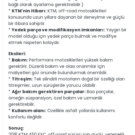
bağlı olarak ayarlama gerektirebilir.)
*
KTM'nin itibarı:
KTM, off-road motosikletleri
konusunda uzun yıllara dayanan bir deneyime ve güçlü
bir itibara sahiptir.
*
Yedek parça ve modifikasyon imkanları:
Yaygın bir
model olduğu için yedek parça bulmak ve modifiye
etmek nispeten kolaydır.
Eksileri:
*
Bakım:
Performans motosikletleri yüksek bakım
gerektirir. Düzenli bakım ve olası onarımlar için
maliyetleri göz önünde bulundurmak önemlidir.
*
Titreşim:
Tek silindirli motorların doğal bir özelliği olan
titreşimler, uzun sürüşlerde yorucu olabilir.
*
Ağır bakım gerektiren parçalar:
Bazı parçalar,
örneğin süspansiyon, özel bakım ve uzmanlık
gerektirebilir.
*
Kullanım alanı:
Özellikle asfalt yollarda kullanımı
konforlu değildir.
Sonuç:
2016 KTM 450 EXC, off-road sürüşü için güçlü, yetenekli