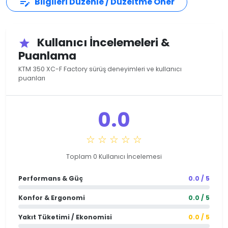
Bilgileri Düzenle / Düzeltme Öner
edit_note
Kullanıcı İncelemeleri &
star
Puanlama
KTM 350 XC-F Factory sürüş deneyimleri ve kullanıcı
puanları
0.0
☆ ☆ ☆ ☆ ☆
Toplam 0 Kullanıcı İncelemesi
Performans & Güç
0.0 / 5
Konfor & Ergonomi
0.0 / 5
Yakıt Tüketimi / Ekonomisi
0.0 / 5