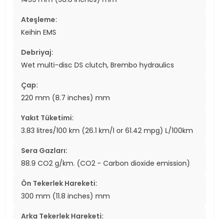
Ateşleme:
Keihin EMS
Debriyaj:
Wet multi-disc DS clutch, Brembo hydraulics
Çap:
220 mm (8.7 inches) mm
Yakıt Tüketimi:
3.83 litres/100 km (26.1 km/l or 61.42 mpg) L/100km
Sera Gazları:
88.9 CO2 g/km. (CO2 - Carbon dioxide emission)
Ön Tekerlek Hareketi:
300 mm (11.8 inches) mm
Arka Tekerlek Hareketi: