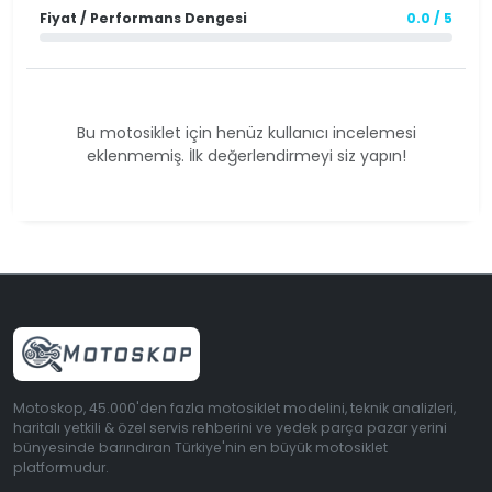
Fiyat / Performans Dengesi
0.0 / 5
Bu motosiklet için henüz kullanıcı incelemesi
eklenmemiş. İlk değerlendirmeyi siz yapın!
Motoskop, 45.000'den fazla motosiklet modelini, teknik analizleri,
haritalı yetkili & özel servis rehberini ve yedek parça pazar yerini
bünyesinde barındıran Türkiye'nin en büyük motosiklet
platformudur.