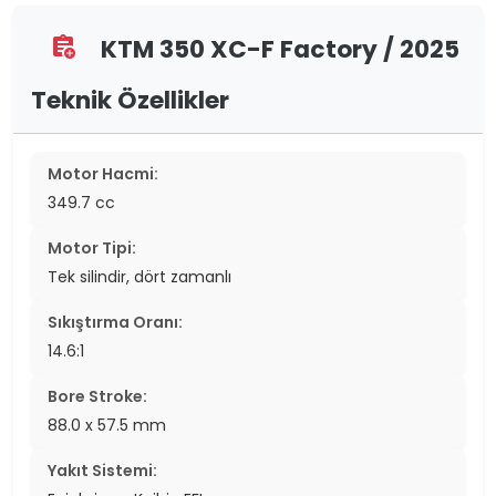
KTM 350 XC-F Factory / 2025
assignment_add
Teknik Özellikler
Motor Hacmi:
349.7 cc
Motor Tipi:
Tek silindir, dört zamanlı
Sıkıştırma Oranı:
14.6:1
Bore Stroke:
88.0 x 57.5 mm
Yakıt Sistemi: