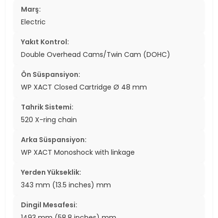
Marş:
Electric
Yakıt Kontrol:
Double Overhead Cams/Twin Cam (DOHC)
Ön Süspansiyon:
WP XACT Closed Cartridge Ø 48 mm
Tahrik Sistemi:
520 X-ring chain
Arka Süspansiyon:
WP XACT Monoshock with linkage
Yerden Yükseklik:
343 mm (13.5 inches) mm
Dingil Mesafesi:
1493 mm (58.8 inches) mm