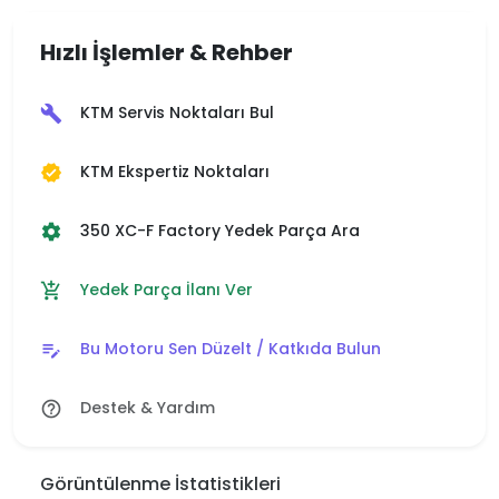
Hızlı İşlemler & Rehber
KTM Servis Noktaları Bul
build
KTM Ekspertiz Noktaları
verified
350 XC-F Factory Yedek Parça Ara
settings
Yedek Parça İlanı Ver
add_shopping_cart
Bu Motoru Sen Düzelt / Katkıda Bulun
edit_note
Destek & Yardım
help_outline
Görüntülenme İstatistikleri