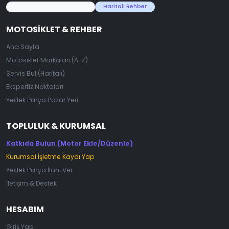
45.000+ Motosiklet Verisi
Haritalı Rehber
MOTOSIKLET & REHBER
Ana Sayfa
Motosiklet Markaları (A-Z)
Servis Bul (Haritalı)
Ekspertiz Noktaları
Yedek Parça Pazar Yeri
TOPLULUK & KURUMSAL
Katkıda Bulun (Motor Ekle/Düzenle)
Kurumsal İşletme Kaydı Yap
Yedek Parça İlanı Ver
İletişim & Destek
HESABIM
Giriş Yap