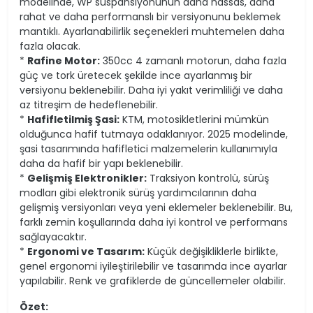
modelinde, WP süspansiyonunun daha hassas, daha
rahat ve daha performanslı bir versiyonunu beklemek
mantıklı. Ayarlanabilirlik seçenekleri muhtemelen daha
fazla olacak.
*
Rafine Motor:
350cc 4 zamanlı motorun, daha fazla
güç ve tork üretecek şekilde ince ayarlanmış bir
versiyonu beklenebilir. Daha iyi yakıt verimliliği ve daha
az titreşim de hedeflenebilir.
*
Hafifletilmiş Şasi:
KTM, motosikletlerini mümkün
olduğunca hafif tutmaya odaklanıyor. 2025 modelinde,
şasi tasarımında hafifletici malzemelerin kullanımıyla
daha da hafif bir yapı beklenebilir.
*
Gelişmiş Elektronikler:
Traksiyon kontrolü, sürüş
modları gibi elektronik sürüş yardımcılarının daha
gelişmiş versiyonları veya yeni eklemeler beklenebilir. Bu,
farklı zemin koşullarında daha iyi kontrol ve performans
sağlayacaktır.
*
Ergonomi ve Tasarım:
Küçük değişikliklerle birlikte,
genel ergonomi iyileştirilebilir ve tasarımda ince ayarlar
yapılabilir. Renk ve grafiklerde de güncellemeler olabilir.
Özet: