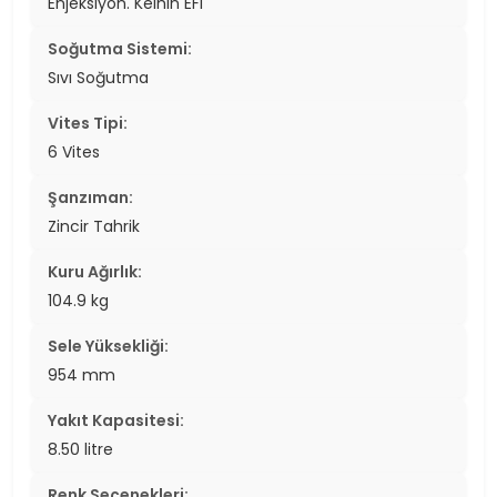
Enjeksiyon. Keihin EFI
Soğutma Sistemi:
Sıvı Soğutma
Vites Tipi:
6 Vites
Şanzıman:
Zincir Tahrik
Kuru Ağırlık:
104.9 kg
Sele Yüksekliği:
954 mm
Yakıt Kapasitesi:
8.50 litre
Renk Seçenekleri: