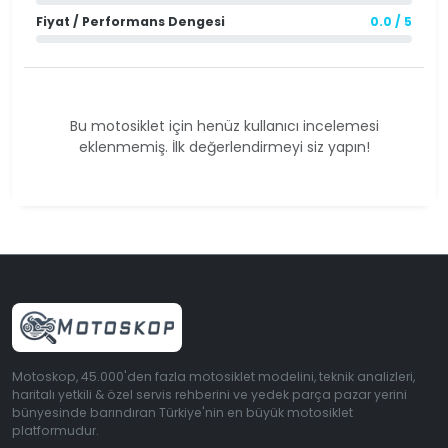
Fiyat / Performans Dengesi
0.0 / 5
Bu motosiklet için henüz kullanıcı incelemesi
eklenmemiş. İlk değerlendirmeyi siz yapın!
Motoskop, 45.000'den fazla motosiklet modelini, teknik analizleri,
haritalı yetkili & özel servis rehberini ve yedek parça pazar yerini
bünyesinde barındıran Türkiye'nin en büyük motosiklet
platformudur.