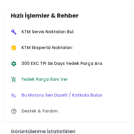
Hızlı İşlemler & Rehber
KTM Servis Noktaları Bul
build
KTM Ekspertiz Noktaları
verified
300 EXC TPI Six Days Yedek Parça Ara
settings
Yedek Parça İlanı Ver
add_shopping_cart
Bu Motoru Sen Düzelt / Katkıda Bulun
edit_note
Destek & Yardım
help_outline
Görüntülenme İstatistikleri