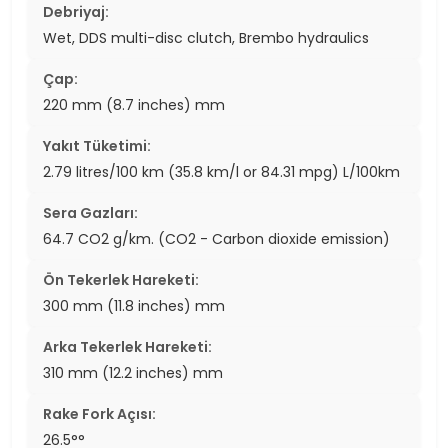
Debriyaj:
Wet, DDS multi-disc clutch, Brembo hydraulics
Çap:
220 mm (8.7 inches) mm
Yakıt Tüketimi:
2.79 litres/100 km (35.8 km/l or 84.31 mpg) L/100km
Sera Gazları:
64.7 CO2 g/km. (CO2 - Carbon dioxide emission)
Ön Tekerlek Hareketi:
300 mm (11.8 inches) mm
Arka Tekerlek Hareketi:
310 mm (12.2 inches) mm
Rake Fork Açısı:
26.5°°