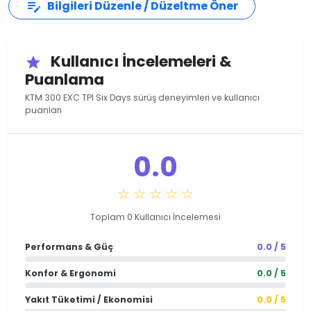
Bilgileri Düzenle / Düzeltme Öner
edit_note
Kullanıcı İncelemeleri &
star
Puanlama
KTM 300 EXC TPI Six Days sürüş deneyimleri ve kullanıcı
puanları
0.0
☆ ☆ ☆ ☆ ☆
Toplam 0 Kullanıcı İncelemesi
Performans & Güç
0.0 / 5
Konfor & Ergonomi
0.0 / 5
Yakıt Tüketimi / Ekonomisi
0.0 / 5