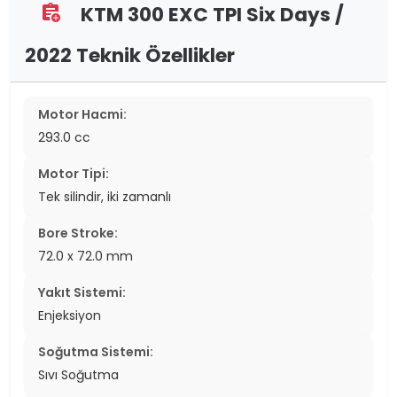
KTM 300 EXC TPI Six Days /
assignment_add
2022 Teknik Özellikler
Motor Hacmi:
293.0 cc
Motor Tipi:
Tek silindir, iki zamanlı
Bore Stroke:
72.0 x 72.0 mm
Yakıt Sistemi:
Enjeksiyon
Soğutma Sistemi:
Sıvı Soğutma