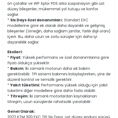
ön çatallar ve WP Xplor PDS arka süspansiyon gibi üst
düzey bileşenler, mükemmel yol tutuşu ve konfor
sağlar.
*
Six Days özel donanımları:
Standart EXC
modellerine göre ek olarak daha dayanıklı ve gelişmiş
bileşenler (örneğin, daha sağlam jantlar, farklı dişli oranı)
içerir. Bu, daha uzun ve zorlu sürüşler için daha iyi
dayanıklılık sağlar.
Eksileri:
*
Fiyat:
Yüksek performans ve özel donanımlarına göre
fiyatı oldukça yüksektir.
*
Bakım:
İki zamanlı motorun daha sık bakım
gerektirebilir. TPI sistemi bakımını kolaylaştırırken, yine de
düzenli kontrol ve temizlik gerektirir.
*
Yakıt tüketimi:
Performansı yüksek olduğu için yakıt
tüketimi diğer modellere göre daha fazla olabilir.
*
Titreşim:
İki zamanlı motorlardan kaynaklanan
titreşim, uzun sürüşlerde rahatsızlık yaratabilir.
Genel Olarak:
2022 KTM 300 EXC TPI Six Days, üst düzey enduro sürüşü