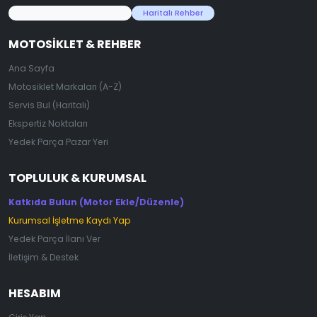
45.000+ Motosiklet Verisi
Haritalı Rehber
MOTOSIKLET & REHBER
Ana Sayfa
Motosiklet Markaları (A-Z)
Servis Bul (Haritalı)
Ekspertiz Noktaları
Yedek Parça Pazar Yeri
TOPLULUK & KURUMSAL
Katkıda Bulun (Motor Ekle/Düzenle)
Kurumsal İşletme Kaydı Yap
Yedek Parça İlanı Ver
İletişim & Destek
HESABIM