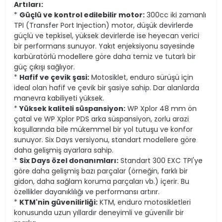
Artıları:
*
Güçlü ve kontrol edilebilir motor:
300cc iki zamanlı
TPI (Transfer Port Injection) motor, düşük devirlerde
güçlü ve tepkisel, yüksek devirlerde ise heyecan verici
bir performans sunuyor. Yakıt enjeksiyonu sayesinde
karbüratörlü modellere göre daha temiz ve tutarlı bir
güç çıkışı sağlıyor.
*
Hafif ve çevik şasi:
Motosiklet, enduro sürüşü için
ideal olan hafif ve çevik bir şasiye sahip. Dar alanlarda
manevra kabiliyeti yüksek.
*
Yüksek kaliteli süspansiyon:
WP Xplor 48 mm ön
çatal ve WP Xplor PDS arka süspansiyon, zorlu arazi
koşullarında bile mükemmel bir yol tutuşu ve konfor
sunuyor. Six Days versiyonu, standart modellere göre
daha gelişmiş ayarlara sahip.
*
Six Days özel donanımları:
Standart 300 EXC TPI'ye
göre daha gelişmiş bazı parçalar (örneğin, farklı bir
gidon, daha sağlam koruma parçaları vb.) içerir. Bu
özellikler dayanıklılığı ve performansı artırır.
*
KTM'nin güvenilirliği:
KTM, enduro motosikletleri
konusunda uzun yıllardır deneyimli ve güvenilir bir