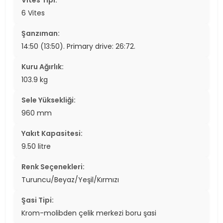
Vites Tipi:
6 Vites
Şanzıman:
14:50 (13:50). Primary drive: 26:72.
Kuru Ağırlık:
103.9 kg
Sele Yüksekliği:
960 mm
Yakıt Kapasitesi:
9.50 litre
Renk Seçenekleri:
Turuncu/Beyaz/Yeşil/Kırmızı
Şasi Tipi:
Krom-molibden çelik merkezi boru şasi