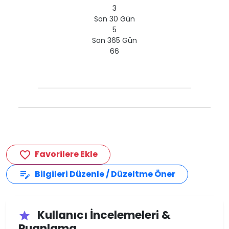
3
Son 30 Gün
5
Son 365 Gün
66
Favorilere Ekle
favorite_border
Bilgileri Düzenle / Düzeltme Öner
edit_note
Kullanıcı İncelemeleri &
star
Puanlama