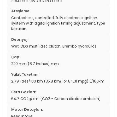
1482 mm (58.3 inches) mm
Ateşleme:
Contactless, controlled, fully electronic ignition
system with digital ignition timing adjustment, type
Kokusan
Debriyaj:
Wet, DDS multi-disc clutch, Brembo hydraulics
Çap:
220 mm (8.7 inches) mm
Yakıt Tüketimi:
2.79 litres/100 km (35.8 km/l or 84.31 mpg) L/100km
Sera Gazları:
64.7 CO2g/km. (CO2 - Carbon dioxide emission)
Motor Detayları:
Reed intake.