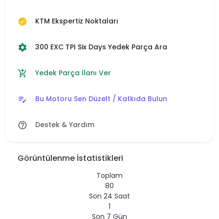
KTM Ekspertiz Noktaları
verified
300 EXC TPI Six Days Yedek Parça Ara
settings
Yedek Parça İlanı Ver
add_shopping_cart
Bu Motoru Sen Düzelt / Katkıda Bulun
edit_note
Destek & Yardım
help_outline
Görüntülenme İstatistikleri
Toplam
80
Son 24 Saat
1
Son 7 Gün