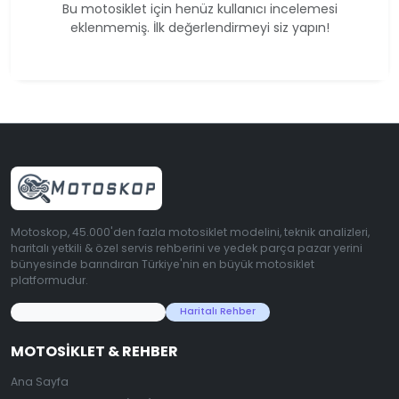
Bu motosiklet için henüz kullanıcı incelemesi
eklenmemiş. İlk değerlendirmeyi siz yapın!
Motoskop, 45.000'den fazla motosiklet modelini, teknik analizleri,
haritalı yetkili & özel servis rehberini ve yedek parça pazar yerini
bünyesinde barındıran Türkiye'nin en büyük motosiklet
platformudur.
45.000+ Motosiklet Verisi
Haritalı Rehber
MOTOSIKLET & REHBER
Ana Sayfa