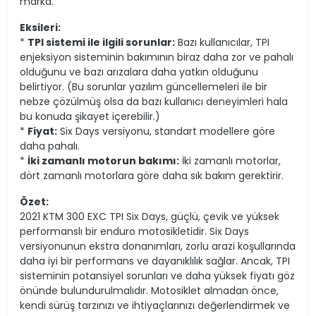
marka.
Eksileri:
*
TPI sistemi ile ilgili sorunlar:
Bazı kullanıcılar, TPI
enjeksiyon sisteminin bakımının biraz daha zor ve pahalı
olduğunu ve bazı arızalara daha yatkın olduğunu
belirtiyor. (Bu sorunlar yazılım güncellemeleri ile bir
nebze çözülmüş olsa da bazı kullanıcı deneyimleri hala
bu konuda şikayet içerebilir.)
*
Fiyat:
Six Days versiyonu, standart modellere göre
daha pahalı.
*
İki zamanlı motorun bakımı:
İki zamanlı motorlar,
dört zamanlı motorlara göre daha sık bakım gerektirir.
Özet:
2021 KTM 300 EXC TPI Six Days, güçlü, çevik ve yüksek
performanslı bir enduro motosikletidir. Six Days
versiyonunun ekstra donanımları, zorlu arazi koşullarında
daha iyi bir performans ve dayanıklılık sağlar. Ancak, TPI
sisteminin potansiyel sorunları ve daha yüksek fiyatı göz
önünde bulundurulmalıdır. Motosiklet almadan önce,
kendi sürüş tarzınızı ve ihtiyaçlarınızı değerlendirmek ve