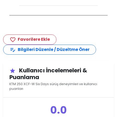
Favorilere Ekle
favorite_border
Bilgileri Düzenle / Düzeltme Öner
edit_note
Kullanıcı İncelemeleri &
star
Puanlama
KTM 250 XCF-W Six Days sürüş deneyimleri ve kullanıcı
puanları
0.0