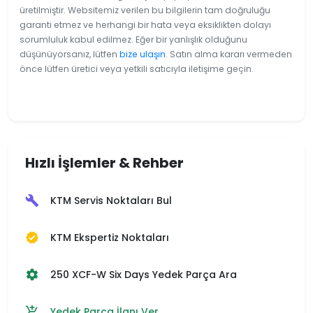
üretilmiştir. Websitemiz verilen bu bilgilerin tam doğruluğu
garanti etmez ve herhangi bir hata veya eksiklikten dolayı
sorumluluk kabul edilmez. Eğer bir yanlışlık olduğunu
düşünüyorsanız, lütfen
bize ulaşın
. Satın alma kararı vermeden
önce lütfen üretici veya yetkili satıcıyla iletişime geçin.
Hızlı İşlemler & Rehber
KTM Servis Noktaları Bul
build
KTM Ekspertiz Noktaları
verified
250 XCF-W Six Days Yedek Parça Ara
settings
Yedek Parça İlanı Ver
add_shopping_cart