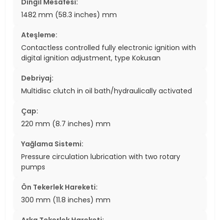
Dingil Mesafesi:
1482 mm (58.3 inches) mm
Ateşleme:
Contactless controlled fully electronic ignition with
digital ignition adjustment, type Kokusan
Debriyaj:
Multidisc clutch in oil bath/hydraulically activated
Çap:
220 mm (8.7 inches) mm
Yağlama Sistemi:
Pressure circulation lubrication with two rotary
pumps
Ön Tekerlek Hareketi:
300 mm (11.8 inches) mm
Arka Tekerlek Hareketi: