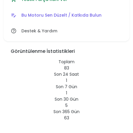
Bu Motoru Sen Düzelt / Katkıda Bulun
edit_note
Destek & Yardım
help_outline
Görüntülenme İstatistikleri
Toplam
83
Son 24 Saat
1
Son 7 Gün
1
Son 30 Gün
5
Son 365 Gün
63