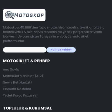
Motoskop, 45.000'den fazla motosiklet modelini, teknik analizleri,
haritalı yetkili & özel servis rehberini ve yedek parça pazar yerini
bünyesinde barındıran Türkiye'nin en büyük motosiklet
platformudur.
45.000+ Motosiklet Verisi
Haritalı Rehber
MOTOSIKLET & REHBER
Ana Sayfa
Motosiklet Markaları (A-Z)
Servis Bul (Haritalı)
Ekspertiz Noktaları
Yedek Parça Pazar Yeri
TOPLULUK & KURUMSAL