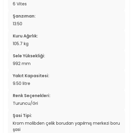
6 Vites
Şanzıman:
13:50
Kuru Ağırlık:
105.7 kg
Sele Yüksekliği:
992 mm
Yakıt Kapasitesi:
9.50 litre
Renk Seçenekleri:
Turuncu/Gri
Şasi Tipi:
Krom molibden çelik borudan yapılmış merkezi boru
şasi