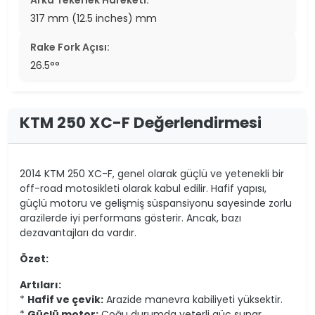
Arka Tekerlek Hareketi:
317 mm (12.5 inches) mm
Rake Fork Açısı:
26.5°°
KTM 250 XC-F Değerlendirmesi
2014 KTM 250 XC-F, genel olarak güçlü ve yetenekli bir
off-road motosikleti olarak kabul edilir. Hafif yapısı,
güçlü motoru ve gelişmiş süspansiyonu sayesinde zorlu
arazilerde iyi performans gösterir. Ancak, bazı
dezavantajları da vardır.
Özet:
Artıları:
*
Hafif ve çevik:
Arazide manevra kabiliyeti yüksektir.
*
Güçlü motor:
Çoğu durumda yeterli güç sunar.