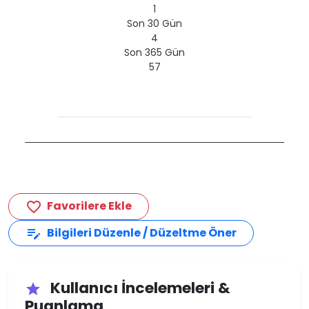
1
Son 30 Gün
4
Son 365 Gün
57
Favorilere Ekle
favorite_border
Bilgileri Düzenle / Düzeltme Öner
edit_note
Kullanıcı İncelemeleri &
star
Puanlama