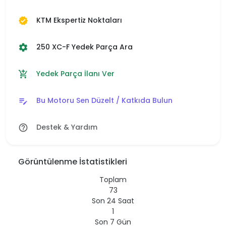
KTM Ekspertiz Noktaları
verified
250 XC-F Yedek Parça Ara
settings
Yedek Parça İlanı Ver
add_shopping_cart
Bu Motoru Sen Düzelt / Katkıda Bulun
edit_note
Destek & Yardım
help_outline
Görüntülenme İstatistikleri
Toplam
73
Son 24 Saat
1
Son 7 Gün