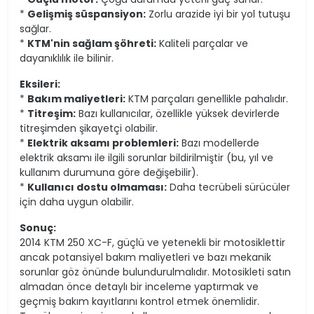
*
Gelişmiş süspansiyon:
Zorlu arazide iyi bir yol tutuşu
sağlar.
*
KTM'nin sağlam şöhreti:
Kaliteli parçalar ve
dayanıklılık ile bilinir.
Eksileri:
*
Bakım maliyetleri:
KTM parçaları genellikle pahalıdır.
*
Titreşim:
Bazı kullanıcılar, özellikle yüksek devirlerde
titreşimden şikayetçi olabilir.
*
Elektrik aksamı problemleri:
Bazı modellerde
elektrik aksamı ile ilgili sorunlar bildirilmiştir (bu, yıl ve
kullanım durumuna göre değişebilir).
*
Kullanıcı dostu olmaması:
Daha tecrübeli sürücüler
için daha uygun olabilir.
Sonuç:
2014 KTM 250 XC-F, güçlü ve yetenekli bir motosiklettir
ancak potansiyel bakım maliyetleri ve bazı mekanik
sorunlar göz önünde bulundurulmalıdır. Motosikleti satın
almadan önce detaylı bir inceleme yaptırmak ve
geçmiş bakım kayıtlarını kontrol etmek önemlidir.