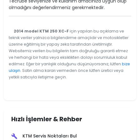
Tecrübe seviyenize ve kullanım amacınıza uygun olup
olmadığını değerlendirmeniz gerekmektedir.
2014 model KTM 250 XC-F
için yapılan bu açıklama ve
teknik veriler yalnızca bilgilendirme amaçlıdır ve motosikletler
üzerine eğitilmiş bir yapay zeka tarafından üretilmiştir.
Websitemiz verilen bu bilgilerin tam doğruluğu garanti etmez
ve herhangi bir hata veya eksiklikten dolayı sorumluluk kabul
edilmez. Eğer bir yanlışlık olduğunu düşünüyorsanız, lütfen
bize
ulaşın
. Satın alma kararı vermeden önce lütfen üretici veya
yetkili satıcıyla iletişime geçin.
Hızlı İşlemler & Rehber
KTM Servis Noktaları Bul
build