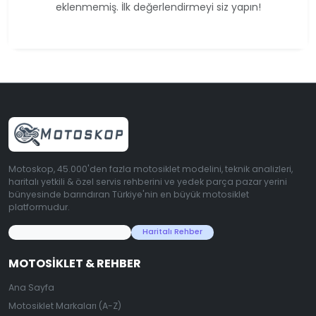
eklenmemiş. İlk değerlendirmeyi siz yapın!
Motoskop, 45.000'den fazla motosiklet modelini, teknik analizleri,
haritalı yetkili & özel servis rehberini ve yedek parça pazar yerini
bünyesinde barındıran Türkiye'nin en büyük motosiklet
platformudur.
45.000+ Motosiklet Verisi
Haritalı Rehber
MOTOSIKLET & REHBER
Ana Sayfa
Motosiklet Markaları (A-Z)