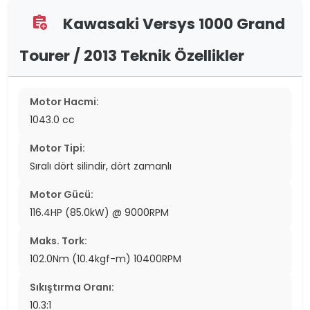
Kawasaki Versys 1000 Grand
assignment_add
Tourer / 2013 Teknik Özellikler
Motor Hacmi:
1043.0 cc
Motor Tipi:
Sıralı dört silindir, dört zamanlı
Motor Gücü:
116.4HP (85.0kW) @ 9000RPM
Maks. Tork:
102.0Nm (10.4kgf-m) 10400RPM
Sıkıştırma Oranı:
10.3:1