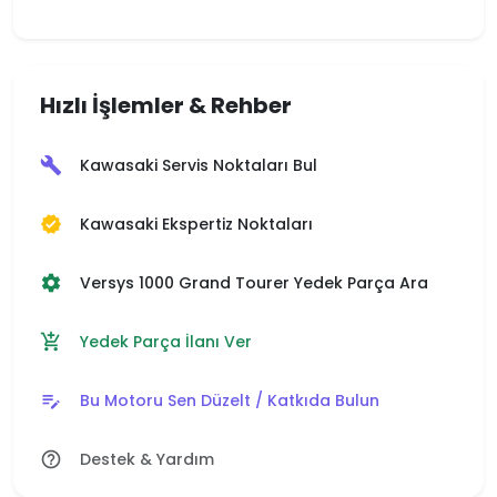
Hızlı İşlemler & Rehber
Kawasaki Servis Noktaları Bul
build
Kawasaki Ekspertiz Noktaları
verified
Versys 1000 Grand Tourer Yedek Parça Ara
settings
Yedek Parça İlanı Ver
add_shopping_cart
Bu Motoru Sen Düzelt / Katkıda Bulun
edit_note
Destek & Yardım
help_outline