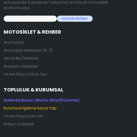
bünyesinde barındıran Türkiye'nin en büyük motosiklet
platformudur.
45.000+ Motosiklet Verisi
Haritalı Rehber
MOTOSIKLET & REHBER
Ana Sayfa
Motosiklet Markaları (A-Z)
Servis Bul (Haritalı)
Ekspertiz Noktaları
Yedek Parça Pazar Yeri
TOPLULUK & KURUMSAL
Katkıda Bulun (Motor Ekle/Düzenle)
Kurumsal İşletme Kaydı Yap
Yedek Parça İlanı Ver
İletişim & Destek