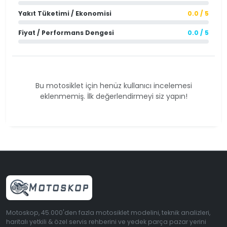
Yakıt Tüketimi / Ekonomisi
0.0 / 5
Fiyat / Performans Dengesi
0.0 / 5
Bu motosiklet için henüz kullanıcı incelemesi
eklenmemiş. İlk değerlendirmeyi siz yapın!
Motoskop, 45.000'den fazla motosiklet modelini, teknik analizleri,
haritalı yetkili & özel servis rehberini ve yedek parça pazar yerini