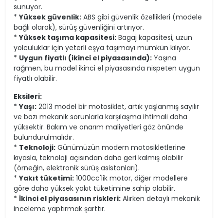
sunuyor.
*
Yüksek güvenlik:
ABS gibi güvenlik özellikleri (modele
bağlı olarak), sürüş güvenliğini artırıyor.
*
Yüksek taşıma kapasitesi:
Bagaj kapasitesi, uzun
yolculuklar için yeterli eşya taşımayı mümkün kılıyor.
*
Uygun fiyatlı (ikinci el piyasasında):
Yaşına
rağmen, bu model ikinci el piyasasında nispeten uygun
fiyatlı olabilir.
Eksileri:
*
Yaşı:
2013 model bir motosiklet, artık yaşlanmış sayılır
ve bazı mekanik sorunlarla karşılaşma ihtimali daha
yüksektir. Bakım ve onarım maliyetleri göz önünde
bulundurulmalıdır.
*
Teknoloji:
Günümüzün modern motosikletlerine
kıyasla, teknoloji açısından daha geri kalmış olabilir
(örneğin, elektronik sürüş asistanları).
*
Yakıt tüketimi:
1000cc'lik motor, diğer modellere
göre daha yüksek yakıt tüketimine sahip olabilir.
*
İkinci el piyasasının riskleri:
Alırken detaylı mekanik
inceleme yaptırmak şarttır.