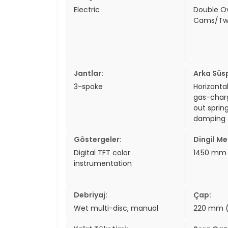
Electric
Double O
Cams/Tw
Jantlar:
Arka Süs
3-spoke
Horizontal
gas-char
out sprin
damping
Göstergeler:
Dingil Me
Digital TFT color
1450 mm 
instrumentation
Debriyaj:
Çap:
Wet multi-disc, manual
220 mm (