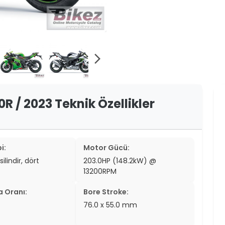
er
er
ew
arrow_forward_ios
ch
 / 2023 Teknik Özellikler
i:
Motor Gücü:
silindir, dört
203.0HP (148.2kW) @
13200RPM
a Oranı:
Bore Stroke:
76.0 x 55.0 mm