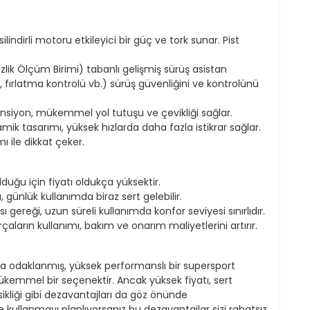
silindirli motoru etkileyici bir güç ve tork sunar. Pist
lik Ölçüm Birimi) tabanlı gelişmiş sürüş asistan
, fırlatma kontrolü vb.) sürüş güvenliğini ve kontrolünü
pansiyon, mükemmel yol tutuşu ve çevikliği sağlar.
ik tasarımı, yüksek hızlarda daha fazla istikrar sağlar.
ı ile dikkat çeker.
uğu için fiyatı oldukça yüksektir.
 günlük kullanımda biraz sert gelebilir.
 gereği, uzun süreli kullanımda konfor seviyesi sınırlıdır.
aların kullanımı, bakım ve onarım maliyetlerini artırır.
na odaklanmış, yüksek performanslı bir supersport
kemmel bir seçenektir. Ancak yüksek fiyatı, sert
kliği gibi dezavantajları da göz önünde
e kullanmayı planlıyorsanız bu dezavantajlar sizi rahatsız