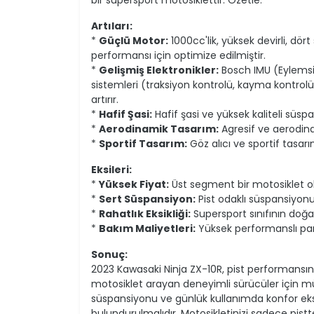
Artıları:
*
Güçlü Motor:
1000cc'lik, yüksek devirli, dört 
performansı için optimize edilmiştir.
*
Gelişmiş Elektronikler:
Bosch IMU (Eylemsiz
sistemleri (traksiyon kontrolü, kayma kontrolü
artırır.
*
Hafif Şasi:
Hafif şasi ve yüksek kaliteli süs
*
Aerodinamik Tasarım:
Agresif ve aerodinam
*
Sportif Tasarım:
Göz alıcı ve sportif tasarım
Eksileri:
*
Yüksek Fiyat:
Üst segment bir motosiklet old
*
Sert Süspansiyon:
Pist odaklı süspansiyonu,
*
Rahatlık Eksikliği:
Supersport sınıfının doğası
*
Bakım Maliyetleri:
Yüksek performanslı parç
Sonuç:
2023 Kawasaki Ninja ZX-10R, pist performansı
motosiklet arayan deneyimli sürücüler için mü
süspansiyonu ve günlük kullanımda konfor eksi
bulundurulmalıdır. Motosikletinizi sadece pistt