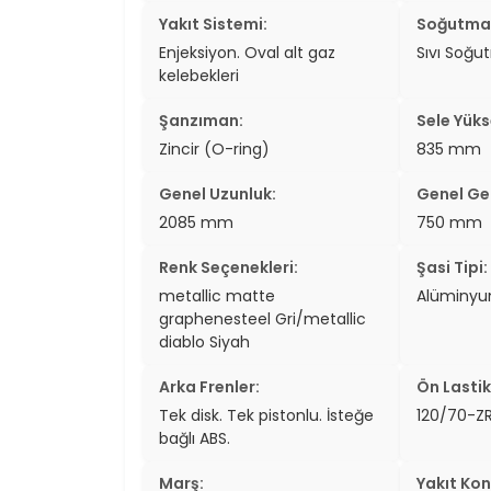
Yakıt Sistemi:
Soğutma 
Enjeksiyon. Oval alt gaz
Sıvı Soğu
kelebekleri
Şanzıman:
Sele Yükse
Zincir (O-ring)
835 mm
Genel Uzunluk:
Genel Gen
2085 mm
750 mm
Renk Seçenekleri:
Şasi Tipi:
metallic matte
Alüminyu
graphenesteel Gri/metallic
diablo Siyah
Arka Frenler:
Ön Lastik
Tek disk. Tek pistonlu. İsteğe
120/70-ZR
bağlı ABS.
Marş:
Yakıt Kon