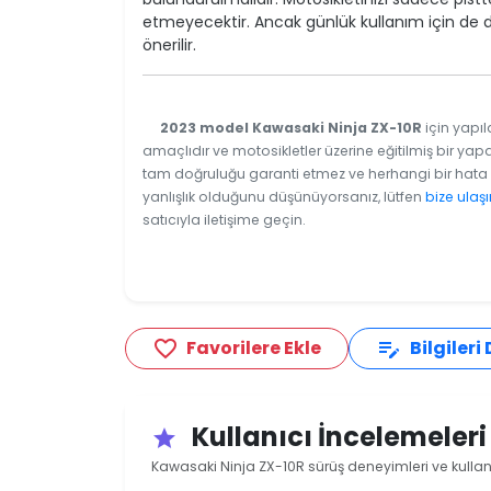
etmeyecektir. Ancak günlük kullanım için de 
önerilir.
2023 model Kawasaki Ninja ZX-10R
için yapıl
amaçlıdır ve motosikletler üzerine eğitilmiş bir yapa
tam doğruluğu garanti etmez ve herhangi bir hata v
yanlışlık olduğunu düşünüyorsanız, lütfen
bize ulaşı
satıcıyla iletişime geçin.
Favorilere Ekle
Bilgileri
favorite_border
edit_note
Kullanıcı İncelemeler
star
Kawasaki Ninja ZX-10R sürüş deneyimleri ve kullan