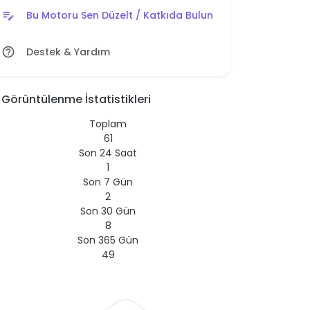
Bu Motoru Sen Düzelt / Katkıda Bulun
edit_note
Destek & Yardım
help_outline
Görüntülenme İstatistikleri
Toplam
61
Son 24 Saat
1
Son 7 Gün
2
Son 30 Gün
8
Son 365 Gün
49