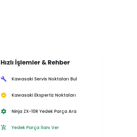
Hızlı İşlemler & Rehber
Kawasaki Servis Noktaları Bul
build
Kawasaki Ekspertiz Noktaları
verified
Ninja ZX-10R Yedek Parça Ara
settings
Yedek Parça İlanı Ver
add_shopping_cart