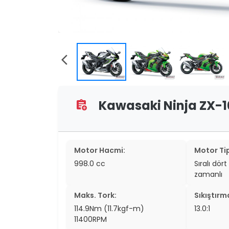
two_wheel
two_wheel
grid_vi
arrow_back_ios
sear
Kawasaki Ninja ZX-10R
assignment_add
Motor Hacmi:
Motor Tip
998.0 cc
Sıralı dört 
zamanlı
Maks. Tork:
Sıkıştırm
114.9Nm (11.7kgf-m)
13.0:1
11400RPM