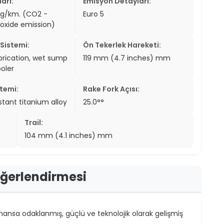
arı:
Emisyon Detayları:
2g/km. (CO2 -
Euro 5
oxide emission)
Sistemi:
Ön Tekerlek Hareketi:
brication, wet sump
119 mm (4.7 inches) mm
ooler
temi:
Rake Fork Açısı:
stant titanium alloy
25.0°°
Trail:
104 mm (4.1 inches) mm
eğerlendirmesi
ansa odaklanmış, güçlü ve teknolojik olarak gelişmiş