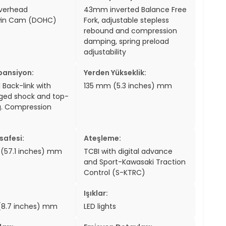
verhead
43mm inverted Balance Free
in Cam (DOHC)
Fork, adjustable stepless
rebound and compression
damping, spring preload
adjustability
pansiyon:
Yerden Yükseklik:
 Back-link with
135 mm (5.3 inches) mm
ged shock and top-
g. Compression
safesi:
Ateşleme:
(57.1 inches) mm
TCBI with digital advance
and Sport-Kawasaki Traction
Control (S-KTRC)
Işıklar:
8.7 inches) mm
LED lights