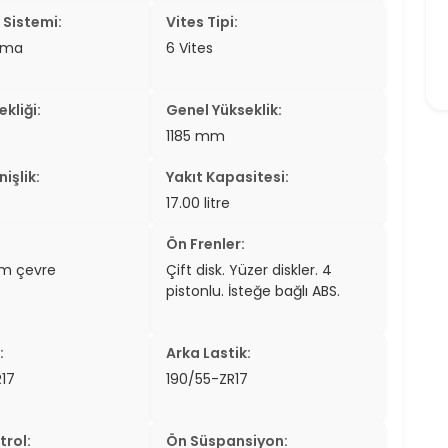
Sistemi:
Vites Tipi:
tma
6 Vites
kliği:
Genel Yükseklik:
1185 mm
işlik:
Yakıt Kapasitesi:
17.00 litre
Ön Frenler:
m çevre
Çift disk. Yüzer diskler. 4
pistonlu. İsteğe bağlı ABS.
:
Arka Lastik:
17
190/55-ZR17
trol:
Ön Süspansiyon: