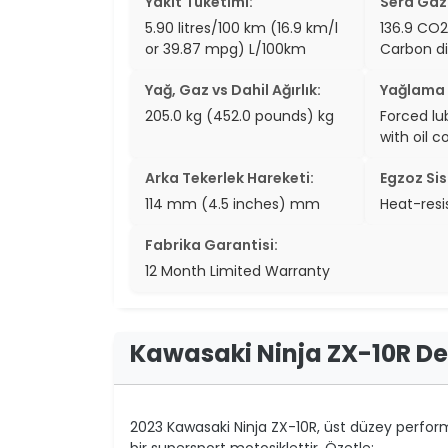
Yakıt Tüketimi:
Sera Gazl
5.90 litres/100 km (16.9 km/l
136.9 CO
or 39.87 mpg) L/100km
Carbon di
Yağ, Gaz vs Dahil Ağırlık:
Yağlama 
205.0 kg (452.0 pounds) kg
Forced lu
with oil c
Arka Tekerlek Hareketi:
Egzoz Sis
114 mm (4.5 inches) mm
Heat-resi
Fabrika Garantisi:
12 Month Limited Warranty
Kawasaki Ninja ZX-10R D
2023 Kawasaki Ninja ZX-10R, üst düzey perform
bir supersport motosiklettir. Özetle: