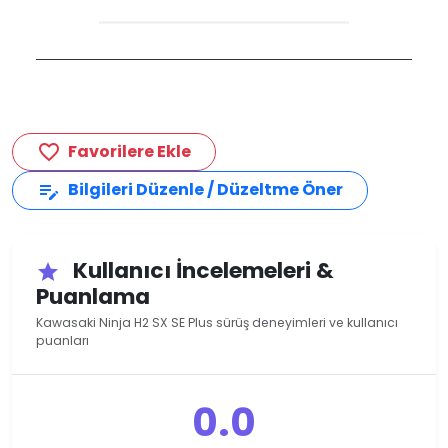
Favorilere Ekle
favorite_border
Bilgileri Düzenle / Düzeltme Öner
edit_note
Kullanıcı İncelemeleri &
star
Puanlama
Kawasaki Ninja H2 SX SE Plus sürüş deneyimleri ve kullanıcı
puanları
0.0