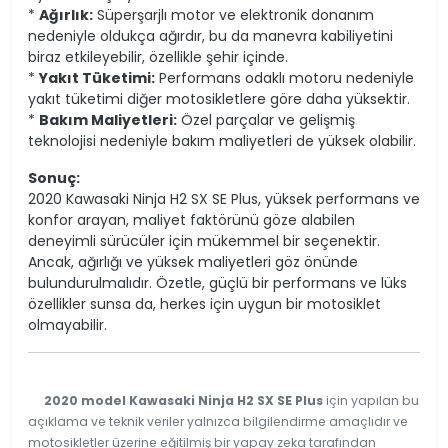
*
Ağırlık:
Süperşarjlı motor ve elektronik donanım
nedeniyle oldukça ağırdır, bu da manevra kabiliyetini
biraz etkileyebilir, özellikle şehir içinde.
*
Yakıt Tüketimi:
Performans odaklı motoru nedeniyle
yakıt tüketimi diğer motosikletlere göre daha yüksektir.
*
Bakım Maliyetleri:
Özel parçalar ve gelişmiş
teknolojisi nedeniyle bakım maliyetleri de yüksek olabilir.
Sonuç:
2020 Kawasaki Ninja H2 SX SE Plus, yüksek performans ve
konfor arayan, maliyet faktörünü göze alabilen
deneyimli sürücüler için mükemmel bir seçenektir.
Ancak, ağırlığı ve yüksek maliyetleri göz önünde
bulundurulmalıdır. Özetle, güçlü bir performans ve lüks
özellikler sunsa da, herkes için uygun bir motosiklet
olmayabilir.
2020 model Kawasaki Ninja H2 SX SE Plus
için yapılan bu
açıklama ve teknik veriler yalnızca bilgilendirme amaçlıdır ve
motosikletler üzerine eğitilmiş bir yapay zeka tarafından