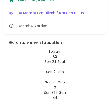
Bu Motoru Sen Düzelt / Katkıda Bulun
edit_note
Destek & Yardım
help_outline
Görüntülenme İstatistikleri
Toplam
62
Son 24 Saat
1
Son 7 Gün
1
Son 30 Gün
3
Son 365 Gün
44