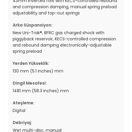
43mm inverted fork with KECS-controlled rebound
and compression damping, manual spring preload
adjustability and top-out springs
Arka Süspansiyon:
New Uni-Trak®, BFRC gas charged shock with
piggyback reservoir, KECS-controlled compression
and rebound damping electronically-adjustable
spring preload
Yerden Yükseklik:
130 mm (5.1 inches) mm
Dingil Mesafesi:
1481 mm (58.3 inches) mm
Ateşleme:
Digital
Debriyaj:
Wet multi-disc, manual