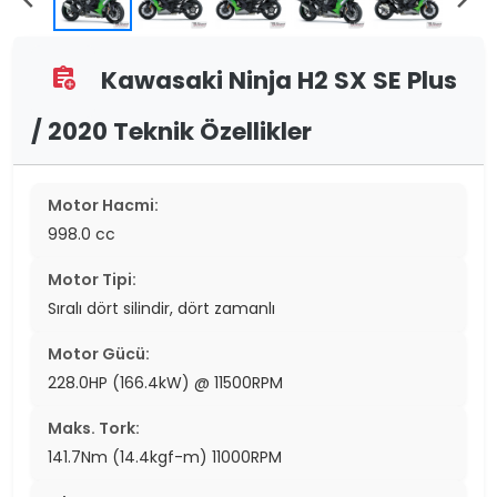
Kawasaki Ninja H2 SX SE Plus
assignment_add
/ 2020 Teknik Özellikler
Motor Hacmi:
998.0 cc
Motor Tipi:
Sıralı dört silindir, dört zamanlı
Motor Gücü:
228.0HP (166.4kW) @ 11500RPM
Maks. Tork:
141.7Nm (14.4kgf-m) 11000RPM