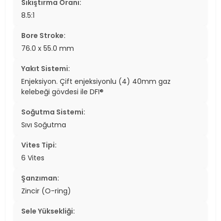
Sıkıştırma Oranı:
8.5:1
Bore Stroke:
76.0 x 55.0 mm
Yakıt Sistemi:
Enjeksiyon. Çift enjeksiyonlu (4) 40mm gaz
kelebeği gövdesi ile DFI®
Soğutma Sistemi:
Sıvı Soğutma
Vites Tipi:
6 Vites
Şanzıman:
Zincir (O-ring)
Sele Yüksekliği: