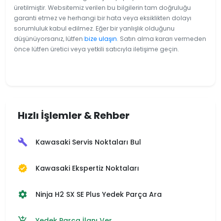
üretilmiştir. Websitemiz verilen bu bilgilerin tam doğruluğu
garanti etmez ve herhangi bir hata veya eksiklikten dolayı
sorumluluk kabul edilmez. Eğer bir yanlışlık olduğunu
düşünüyorsanız, lütfen
bize ulaşın
. Satın alma kararı vermeden
önce lütfen üretici veya yetkili satıcıyla iletişime geçin.
Hızlı İşlemler & Rehber
Kawasaki Servis Noktaları Bul
build
Kawasaki Ekspertiz Noktaları
verified
Ninja H2 SX SE Plus Yedek Parça Ara
settings
Yedek Parça İlanı Ver
add_shopping_cart