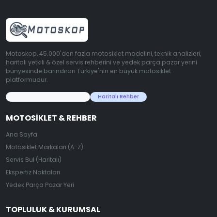
Motoskop, 45.000'den fazla motosiklet modelini, teknik analizleri,
haritalı yetkili & özel servis rehberini ve yedek parça pazar yerini
bünyesinde barındıran Türkiye'nin en büyük motosiklet
platformudur.
45.000+ Motosiklet Verisi
Haritalı Rehber
MOTOSIKLET & REHBER
Ana Sayfa
Motosiklet Markaları (A-Z)
Servis Bul (Haritalı)
Ekspertiz Noktaları
Yedek Parça Pazar Yeri
TOPLULUK & KURUMSAL