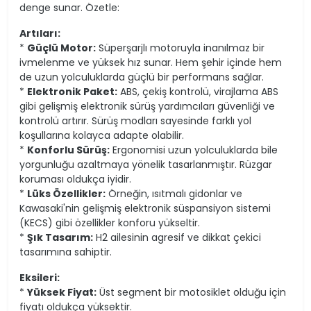
denge sunar. Özetle:
Artıları:
*
Güçlü Motor:
Süperşarjlı motoruyla inanılmaz bir
ivmelenme ve yüksek hız sunar. Hem şehir içinde hem
de uzun yolculuklarda güçlü bir performans sağlar.
*
Elektronik Paket:
ABS, çekiş kontrolü, virajlama ABS
gibi gelişmiş elektronik sürüş yardımcıları güvenliği ve
kontrolü artırır. Sürüş modları sayesinde farklı yol
koşullarına kolayca adapte olabilir.
*
Konforlu Sürüş:
Ergonomisi uzun yolculuklarda bile
yorgunluğu azaltmaya yönelik tasarlanmıştır. Rüzgar
koruması oldukça iyidir.
*
Lüks Özellikler:
Örneğin, ısıtmalı gidonlar ve
Kawasaki'nin gelişmiş elektronik süspansiyon sistemi
(KECS) gibi özellikler konforu yükseltir.
*
Şık Tasarım:
H2 ailesinin agresif ve dikkat çekici
tasarımına sahiptir.
Eksileri:
*
Yüksek Fiyat:
Üst segment bir motosiklet olduğu için
fiyatı oldukça yüksektir.