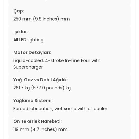
Çap:
250 mm (9.8 inches) mm
Işıklar:
All LED lighting
Motor Detayları:
Liquid-cooled, 4-stroke In-Line Four with
Supercharger
Yağ, Gaz vs Dahil Ağırlık:
261.7 kg (577.0 pounds) kg
Yağlama Sistemi:
Forced lubrication, wet sump with oil cooler
Ön Tekerlek Hareketi:
119 mm (4.7 inches) mm