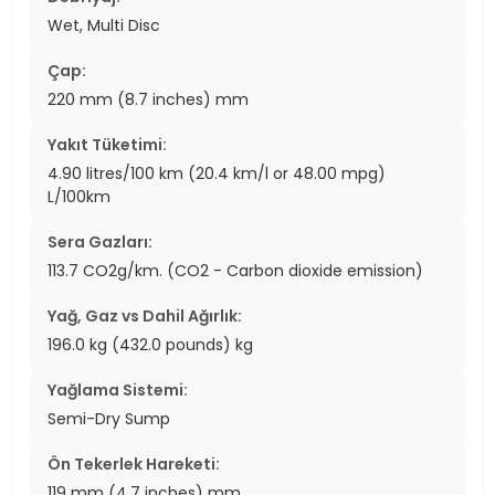
Wet, Multi Disc
Çap:
220 mm (8.7 inches) mm
Yakıt Tüketimi:
4.90 litres/100 km (20.4 km/l or 48.00 mpg)
L/100km
Sera Gazları:
113.7 CO2g/km. (CO2 - Carbon dioxide emission)
Yağ, Gaz vs Dahil Ağırlık:
196.0 kg (432.0 pounds) kg
Yağlama Sistemi:
Semi-Dry Sump
Ön Tekerlek Hareketi:
119 mm (4.7 inches) mm