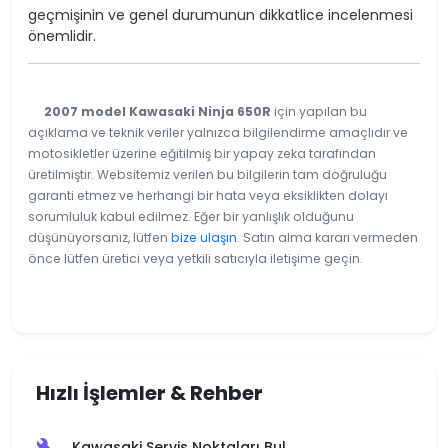
geçmişinin ve genel durumunun dikkatlice incelenmesi
önemlidir.
2007 model Kawasaki Ninja 650R
için yapılan bu
açıklama ve teknik veriler yalnızca bilgilendirme amaçlıdır ve
motosikletler üzerine eğitilmiş bir yapay zeka tarafından
üretilmiştir. Websitemiz verilen bu bilgilerin tam doğruluğu
garanti etmez ve herhangi bir hata veya eksiklikten dolayı
sorumluluk kabul edilmez. Eğer bir yanlışlık olduğunu
düşünüyorsanız, lütfen
bize ulaşın
. Satın alma kararı vermeden
önce lütfen üretici veya yetkili satıcıyla iletişime geçin.
Hızlı İşlemler & Rehber
Kawasaki Servis Noktaları Bul
build