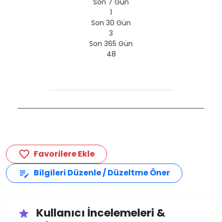
Son 7 Gün
1
Son 30 Gün
3
Son 365 Gün
48
Favorilere Ekle
favorite_border
Bilgileri Düzenle / Düzeltme Öner
edit_note
Kullanıcı İncelemeleri &
star