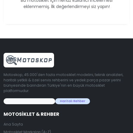
Bu motosiklet için henüz kullanıcı incelemesi
eklenmemiş. İlk değerlendirmeyi siz yapın!
Motoskop, 45.000'den fazla motosiklet modelini, teknik analizleri,
haritalı yetkili & özel servis rehberini ve yedek parça pazar yerini
bünyesinde barındıran Türkiye'nin en büyük motosiklet
platformudur.
45.000+ Motosiklet Verisi
Haritalı Rehber
MOTOSIKLET & REHBER
Ana Sayfa
Motosiklet Markaları (A-Z)