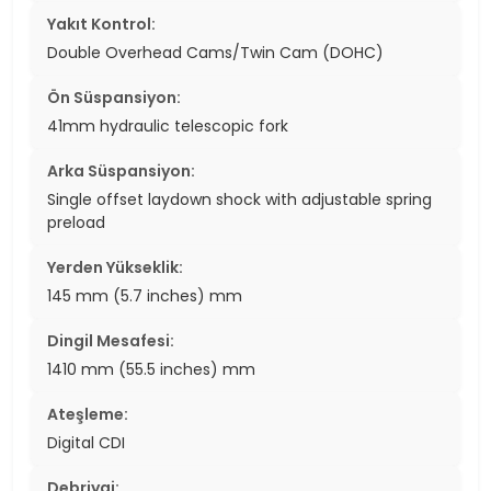
Yakıt Kontrol:
Double Overhead Cams/Twin Cam (DOHC)
Ön Süspansiyon:
41mm hydraulic telescopic fork
Arka Süspansiyon:
Single offset laydown shock with adjustable spring
preload
Yerden Yükseklik:
145 mm (5.7 inches) mm
Dingil Mesafesi:
1410 mm (55.5 inches) mm
Ateşleme:
Digital CDI
Debriyaj: