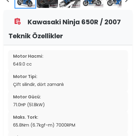
Kawasaki Ninja 650R / 2007
assignment_add
Teknik Özellikler
Motor Hacmi:
649.0 cc
Motor Tipi:
Çift silindir, dört zamanlı
Motor Gücü:
71.0HP (51.8kW)
Maks. Tork:
65.8Nm (6.7kgf-m) 7000RPM