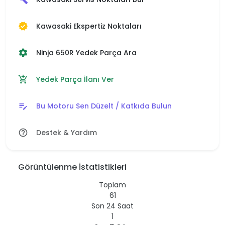
Kawasaki Ekspertiz Noktaları
verified
Ninja 650R Yedek Parça Ara
settings
Yedek Parça İlanı Ver
add_shopping_cart
Bu Motoru Sen Düzelt / Katkıda Bulun
edit_note
Destek & Yardım
help_outline
Görüntülenme İstatistikleri
Toplam
61
Son 24 Saat
1