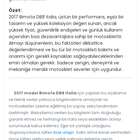
Özet:
2017 Bimota DB8 Italia, üstün bir performans, eşsiz bir
tasarım ve yüksek koleksiyon değeri sunan, ancak
yüksek fiyat, güvenilirlik endişeleri ve günlük kullanım
açısından bazı dezavantajlara sahip bir motosiklettir.
Almayı düşünenlerin, bu faktörleri dikkatlice
değerlendirmesi ve bu tür bir motosikleti bakımı ve
onarımı için gerekli kaynakları sağlayabileceklerinden
emin olmaları gerekir. Sadece zengin, deneyimli ve
mekaniğe meraklı motosiklet severler için uygundur.
2017 model Bimota DB8 Italia
için yapılan bu açıklama
ve teknik veriler yalnızca bilgilendirme amaçlıdır ve
motosikletler üzerine eğitilmiş bir yapay zeka tarafından
üretilmiştir. Websitemiz verilen bu bilgilerin tam doğruluğu
garanti etmez ve herhangi bir hata veya eksiklikten dolayı
sorumluluk kabul edilmez. Eğer bir yanlışlık olduğunu
düşünüyorsanız, lütfen
bize ulaşın
. Satın alma kararı vermeden
önce lütfen üretici veya yetkili satıcıyla iletişime geçin.