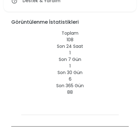
Destek & Yardım
help_outline
Görüntülenme İstatistikleri
Toplam
108
Son 24 Saat
1
Son 7 Gün
1
Son 30 Gün
6
Son 365 Gün
88