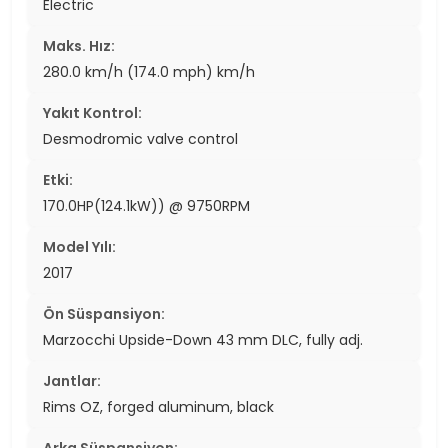
Electric
Maks. Hız:
280.0 km/h (174.0 mph) km/h
Yakıt Kontrol:
Desmodromic valve control
Etki:
170.0HP(124.1kW)) @ 9750RPM
Model Yılı:
2017
Ön Süspansiyon:
Marzocchi Upside-Down 43 mm DLC, fully adj.
Jantlar:
Rims OZ, forged aluminum, black