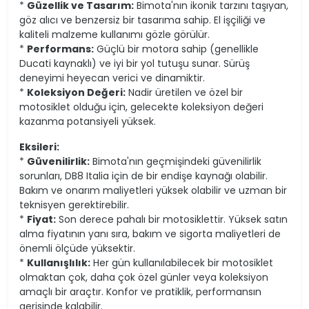
*
Güzellik ve Tasarım:
Bimota'nın ikonik tarzını taşıyan,
göz alıcı ve benzersiz bir tasarıma sahip. El işçiliği ve
kaliteli malzeme kullanımı gözle görülür.
*
Performans:
Güçlü bir motora sahip (genellikle
Ducati kaynaklı) ve iyi bir yol tutuşu sunar. Sürüş
deneyimi heyecan verici ve dinamiktir.
*
Koleksiyon Değeri:
Nadir üretilen ve özel bir
motosiklet olduğu için, gelecekte koleksiyon değeri
kazanma potansiyeli yüksek.
Eksileri:
*
Güvenilirlik:
Bimota'nın geçmişindeki güvenilirlik
sorunları, DB8 Italia için de bir endişe kaynağı olabilir.
Bakım ve onarım maliyetleri yüksek olabilir ve uzman bir
teknisyen gerektirebilir.
*
Fiyat:
Son derece pahalı bir motosiklettir. Yüksek satın
alma fiyatının yanı sıra, bakım ve sigorta maliyetleri de
önemli ölçüde yüksektir.
*
Kullanışlılık:
Her gün kullanılabilecek bir motosiklet
olmaktan çok, daha çok özel günler veya koleksiyon
amaçlı bir araçtır. Konfor ve pratiklik, performansın
gerisinde kalabilir.