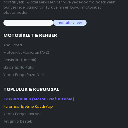
haritalı yetkili & özel servis rehberini ve yedek parça pazar yerini
bünyesinde barındıran Türkiye'nin en büyük motosiklet
platformudur.
45.000+ Motosiklet Verisi
Haritalı Rehber
MOTOSIKLET & REHBER
Ana Sayfa
Motosiklet Markaları (A-Z)
Servis Bul (Haritalı)
Ekspertiz Noktaları
Yedek Parça Pazar Yeri
TOPLULUK & KURUMSAL
Katkıda Bulun (Motor Ekle/Düzenle)
Kurumsal İşletme Kaydı Yap
Yedek Parça İlanı Ver
İletişim & Destek