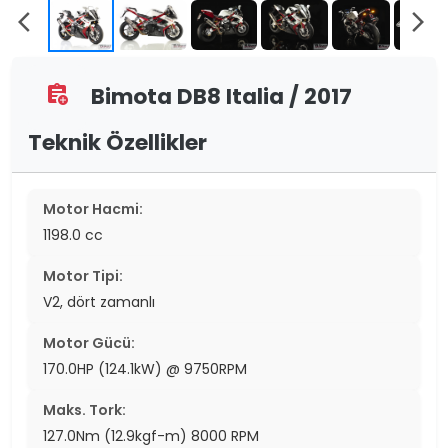
arrow_back_ios
arrow_forward_ios
Bimota DB8 Italia / 2017
assignment_add
Teknik Özellikler
Motor Hacmi:
1198.0 cc
Motor Tipi:
V2, dört zamanlı
Motor Gücü:
170.0HP (124.1kW) @ 9750RPM
Maks. Tork:
127.0Nm (12.9kgf-m) 8000 RPM