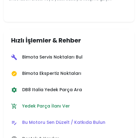
Hızlı İşlemler & Rehber
Bimota Servis Noktaları Bul
build
Bimota Ekspertiz Noktaları
verified
DB8 Italia Yedek Parça Ara
settings
Yedek Parça İlanı Ver
add_shopping_cart
Bu Motoru Sen Düzelt / Katkıda Bulun
edit_note