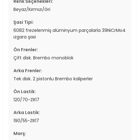
Renk Seçenekleri:
Beyaz/Kırmızı/Gri
Şasi Tipi:
6082 frezelenmiş alüminyum parçalarla 39NiCrMo4
ızgara şasi
Ön Frenler:
Çift disk. Brembo monoblok
Arka Frenler:
Tek disk. 2 pistonlu Brembo kaliperler
Ön Lastik:
120/70-ZR17
Arka Lastik:
190/55-ZR17
Marş: