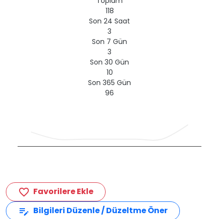
Toplam
118
Son 24 Saat
3
Son 7 Gün
3
Son 30 Gün
10
Son 365 Gün
96
Favorilere Ekle
favorite_border
Bilgileri Düzenle / Düzeltme Öner
edit_note