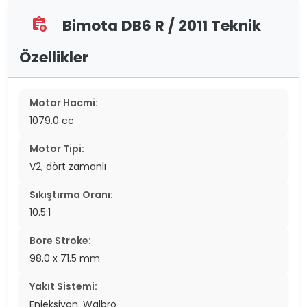
Bimota DB6 R / 2011 Teknik
assignment_add
Özellikler
Motor Hacmi:
1079.0 cc
Motor Tipi:
V2, dört zamanlı
Sıkıştırma Oranı:
10.5:1
Bore Stroke:
98.0 x 71.5 mm
Yakıt Sistemi:
Enjeksiyon. Walbro