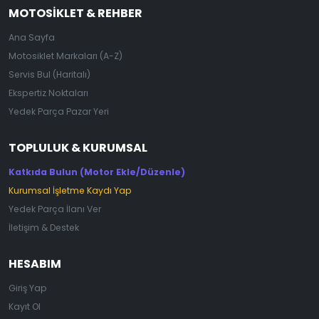
MOTOSIKLET & REHBER
Ana Sayfa
Motosiklet Markaları (A-Z)
Servis Bul (Haritalı)
Ekspertiz Noktaları
Yedek Parça Pazar Yeri
TOPLULUK & KURUMSAL
Katkıda Bulun (Motor Ekle/Düzenle)
Kurumsal İşletme Kaydı Yap
Yedek Parça İlanı Ver
İletişim & Destek
HESABIM
Giriş Yap
Kayıt Ol