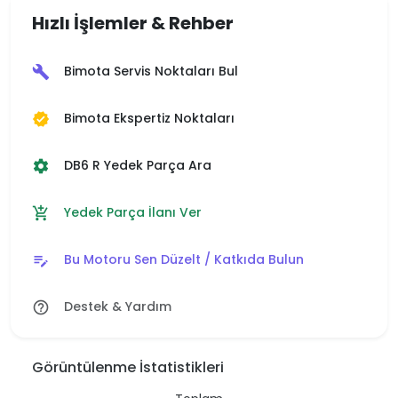
Hızlı İşlemler & Rehber
Bimota Servis Noktaları Bul
build
Bimota Ekspertiz Noktaları
verified
DB6 R Yedek Parça Ara
settings
Yedek Parça İlanı Ver
add_shopping_cart
Bu Motoru Sen Düzelt / Katkıda Bulun
edit_note
Destek & Yardım
help_outline
Görüntülenme İstatistikleri