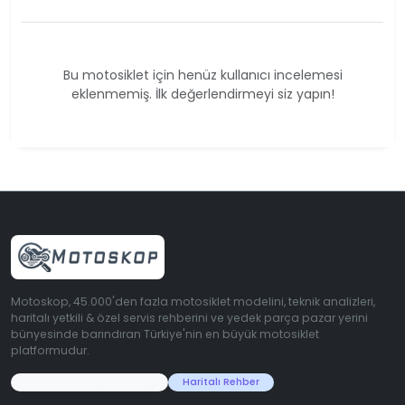
Bu motosiklet için henüz kullanıcı incelemesi
eklenmemiş. İlk değerlendirmeyi siz yapın!
Motoskop, 45.000'den fazla motosiklet modelini, teknik analizleri,
haritalı yetkili & özel servis rehberini ve yedek parça pazar yerini
bünyesinde barındıran Türkiye'nin en büyük motosiklet
platformudur.
45.000+ Motosiklet Verisi
Haritalı Rehber