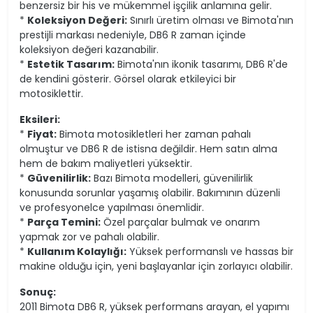
benzersiz bir his ve mükemmel işçilik anlamına gelir.
*
Koleksiyon Değeri:
Sınırlı üretim olması ve Bimota'nın
prestijli markası nedeniyle, DB6 R zaman içinde
koleksiyon değeri kazanabilir.
*
Estetik Tasarım:
Bimota'nın ikonik tasarımı, DB6 R'de
de kendini gösterir. Görsel olarak etkileyici bir
motosiklettir.
Eksileri:
*
Fiyat:
Bimota motosikletleri her zaman pahalı
olmuştur ve DB6 R de istisna değildir. Hem satın alma
hem de bakım maliyetleri yüksektir.
*
Güvenilirlik:
Bazı Bimota modelleri, güvenilirlik
konusunda sorunlar yaşamış olabilir. Bakımının düzenli
ve profesyonelce yapılması önemlidir.
*
Parça Temini:
Özel parçalar bulmak ve onarım
yapmak zor ve pahalı olabilir.
*
Kullanım Kolaylığı:
Yüksek performanslı ve hassas bir
makine olduğu için, yeni başlayanlar için zorlayıcı olabilir.
Sonuç:
2011 Bimota DB6 R, yüksek performans arayan, el yapımı