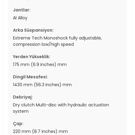
Jantlar:
Al Alloy
Arka Süspansiyon:
Extreme Tech Monoshock fully adjustable,
compression low/high speed
Yerden Yükseklik:
175 mm (6.9 inches) mm
Dingil Mesafesi:
1430 mm (56.3 inches) mm
Debriyaj:
Dry clutch Multi-disc with hydraulic actuation
system
Çap:
220 mm (8.7 inches) mm