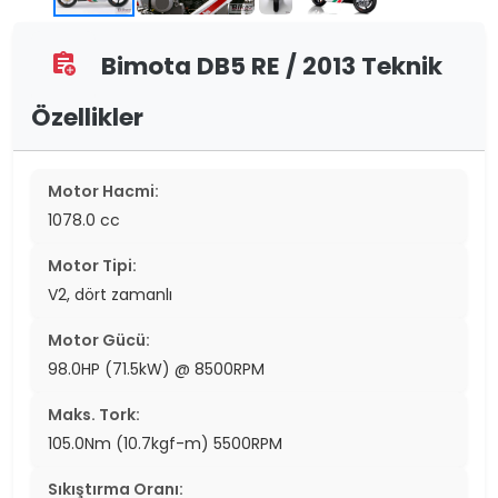
Bimota DB5 RE / 2013 Teknik
assignment_add
Özellikler
Motor Hacmi:
1078.0 cc
Motor Tipi:
V2, dört zamanlı
Motor Gücü:
98.0HP (71.5kW) @ 8500RPM
Maks. Tork:
105.0Nm (10.7kgf-m) 5500RPM
Sıkıştırma Oranı: