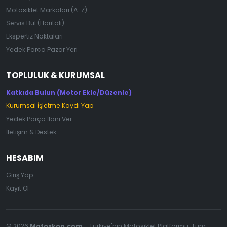
Motosiklet Markaları (A-Z)
Servis Bul (Haritalı)
Ekspertiz Noktaları
Yedek Parça Pazar Yeri
TOPLULUK & KURUMSAL
Katkıda Bulun (Motor Ekle/Düzenle)
Kurumsal İşletme Kaydı Yap
Yedek Parça İlanı Ver
İletişim & Destek
HESABIM
Giriş Yap
Kayıt Ol
© 2026
Motoskop.com
- Türkiye'nin Motosiklet Platformu. Tüm