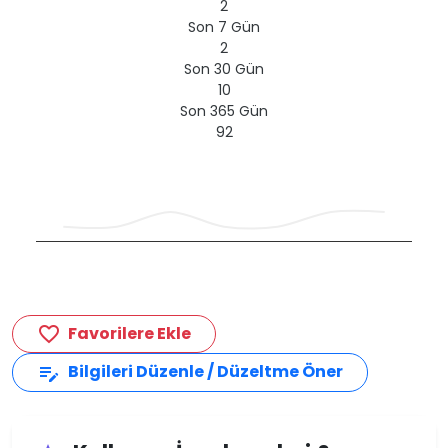
2
Son 7 Gün
2
Son 30 Gün
10
Son 365 Gün
92
Favorilere Ekle
favorite_border
Bilgileri Düzenle / Düzeltme Öner
edit_note