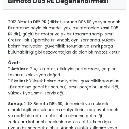
Bimota DB5 RE Değerlendirmesi
2013 Bimota DB5 RR (dikkat: soruda DB5 RE yazıyor ancak
Bimota'nın böyle bir modeli yok, muhtemelen kasıt DB5
RR'dir), güçlü bir motor ve şık bir tasarıma sahip, sınırlı
üretimli bir süperbike'tır. Ancak, aynı zamanda, yüksek
bakım maliyetleri, güvenilirlik sorunları ve sınırlı parça
bulunabilirliği gibi dezavantajları da olan bir motosiklettir.
Özet:
*
Artıları:
Güçlü motor, etkileyici performans, çarpıcı
tasarım, koleksiyon değeri.
*
Eksileri:
Yüksek bakım maliyetleri, güvenilirlik sorunları
(Bimota'nın genel bir sorunu), sınırlı parça bulunabilirliği,
yüksek fiyat, sınırlı servis ağı.
Sonuç:
2013 Bimota DB5 RR, deneyimli ve mekanik
olarak bilgili, yüksek bakım maliyetlerini karşılayabilecek
ve nadir bir motosiklete sahip olmanın getirdiği
zorluklara katlanabilecek bir motosiklet tutkunu için
uygun bir seçenek olabilir. Ancak, günlük kullanım veya