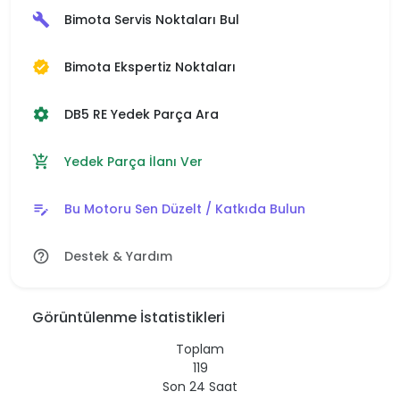
Bimota Servis Noktaları Bul
build
Bimota Ekspertiz Noktaları
verified
DB5 RE Yedek Parça Ara
settings
Yedek Parça İlanı Ver
add_shopping_cart
Bu Motoru Sen Düzelt / Katkıda Bulun
edit_note
Destek & Yardım
help_outline
Görüntülenme İstatistikleri
Toplam
119
Son 24 Saat