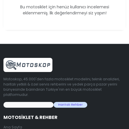
Bu motosiklet için henüz kullanıcı incelemesi
eklenmemiş. İlk değerlendirmeyi siz yapın!
Motoskop, 45.000'den fazla motosiklet modelini, teknik analizleri,
haritalı yetkili & özel servis rehberini ve yedek parça pazar yerini
bünyesinde barındıran Türkiye'nin en büyük motosiklet
platformudur.
45.000+ Motosiklet Verisi
Haritalı Rehber
MOTOSIKLET & REHBER
Ana Sayfa