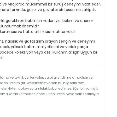
rda ve virajlarda mükemmel bir sürüş deneyimi vaat eder.
mota tarzında, güzel ve göz alıcı bir tasarıma sahiptir.
lık gerektiren bakımları nedeniyle, bakım ve onarım
bulundurmak önemlidir.
koruması ve hatta artırması muhtemeldir.
, nadirlik ve şık tasarım arayan zengin ve deneyimli
. Ancak, yüksek bakım maliyetlerini ve yedek parça
Sadece koleksiyon veya özel kullanımlar için uygun bir
ir.
lama ve teknik veriler yalnızca bilgilendirme amaçlıdır ve
ndan üretilmiştir. Websitemiz verilen bu bilgilerin tam
ksiklikten dolayı sorumluluk kabul edilmez. Eğer bir yanlışlık
 alma kararı vermeden önce lütfen üretici veya yetkili satıcıyla