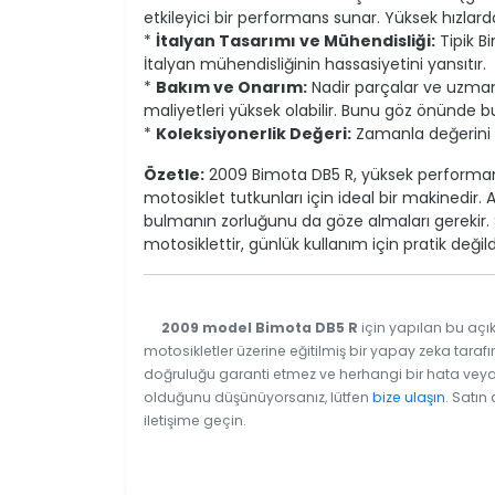
etkileyici bir performans sunar. Yüksek hızla
*
İtalyan Tasarımı ve Mühendisliği:
Tipik Bi
İtalyan mühendisliğinin hassasiyetini yansıtır.
*
Bakım ve Onarım:
Nadir parçalar ve uzman
maliyetleri yüksek olabilir. Bunu göz önünde 
*
Koleksiyonerlik Değeri:
Zamanla değerini 
Özetle:
2009 Bimota DB5 R, yüksek performans
motosiklet tutkunları için ideal bir makinedir
bulmanın zorluğunu da göze almaları gerekir. 
motosiklettir, günlük kullanım için pratik değild
2009 model Bimota DB5 R
için yapılan bu açık
motosikletler üzerine eğitilmiş bir yapay zeka tarafı
doğruluğu garanti etmez ve herhangi bir hata veya e
olduğunu düşünüyorsanız, lütfen
bize ulaşın
. Satın
iletişime geçin.