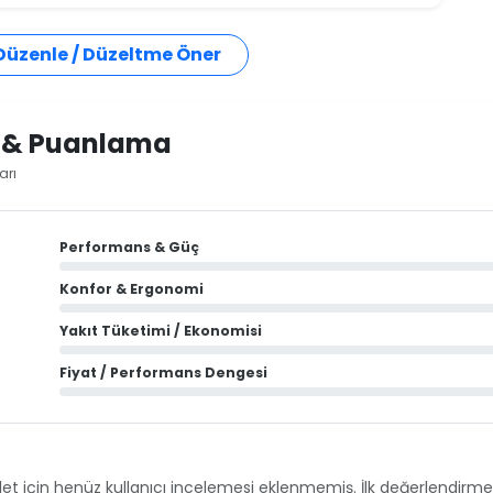
 Düzenle / Düzeltme Öner
i & Puanlama
arı
Performans & Güç
Konfor & Ergonomi
Yakıt Tüketimi / Ekonomisi
Fiyat / Performans Dengesi
et için henüz kullanıcı incelemesi eklenmemiş. İlk değerlendirmey