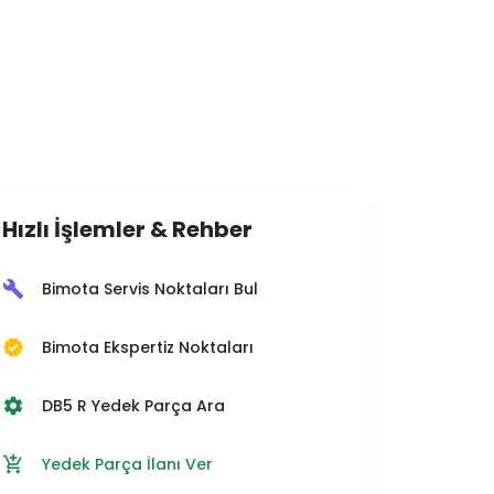
Hızlı İşlemler & Rehber
Bimota Servis Noktaları Bul
build
Bimota Ekspertiz Noktaları
verified
DB5 R Yedek Parça Ara
settings
Yedek Parça İlanı Ver
add_shopping_cart