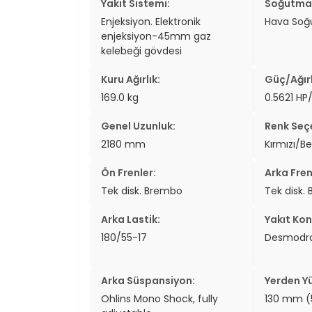
Yakıt Sistemi:
Soğutma 
Enjeksiyon. Elektronik
Hava So
enjeksiyon-45mm gaz
kelebeği gövdesi
Kuru Ağırlık:
Güç/Ağırl
169.0 kg
0.5621 HP
Genel Uzunluk:
Renk Seçe
2180 mm
Kırmızı/B
Ön Frenler:
Arka Fren
Tek disk. Brembo
Tek disk.
Arka Lastik:
Yakıt Kon
180/55-17
Desmodro
Arka Süspansiyon:
Yerden Yü
Ohlins Mono Shock, fully
130 mm (