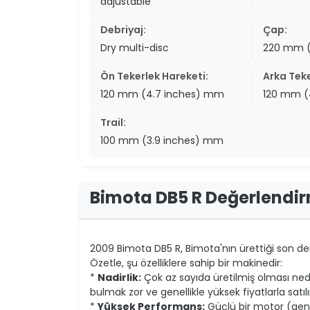
adjustable
Debriyaj:
Çap:
Dry multi-disc
220 mm (
Ön Tekerlek Hareketi:
Arka Teke
120 mm (4.7 inches) mm
120 mm (
Trail:
100 mm (3.9 inches) mm
Bimota DB5 R Değerlendi
2009 Bimota DB5 R, Bimota'nın ürettiği son der
Özetle, şu özelliklere sahip bir makinedir:
*
Nadirlik:
Çok az sayıda üretilmiş olması nede
bulmak zor ve genellikle yüksek fiyatlarla satılı
*
Yüksek Performans:
Güçlü bir motor (genel