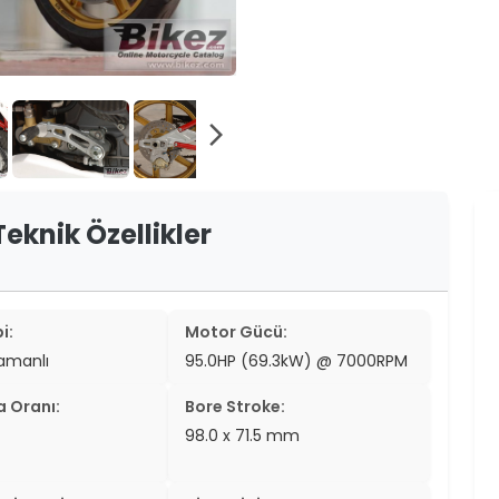
er
er
ew
arrow_forward_ios
ch
eknik Özellikler
i:
Motor Gücü:
zamanlı
95.0HP (69.3kW) @ 7000RPM
a Oranı:
Bore Stroke:
98.0 x 71.5 mm