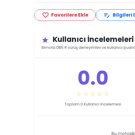
Favorilere Ekle
Bilgileri
favorite_border
edit_note
Kullanıcı İncelemeler
star
Bimota DB5 R sürüş deneyimleri ve kullanıcı puanl
0.0
☆ ☆ ☆ ☆ ☆
Toplam 0 Kullanıcı İncelemesi
Bu motosikl