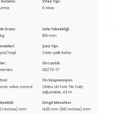
Sistemi:
Vites Tipi:
ğutma
6 Vites
ık Oranı:
Sele Yüksekliği:
/kg
810 mm
nekleri:
Şasi Tipi:
eyaz/Yeşil
CrMo çelik kafes
ler:
Ön Lastik:
 Brembo
120/70-17
trol:
Ön Süspansiyon:
mic valve control
Ohlins UD Fork TiN. Fully
adjustable, 43 m
kseklik:
Dingil Mesafesi:
5.1 inches) mm
1425 mm (56.1 inches) mm