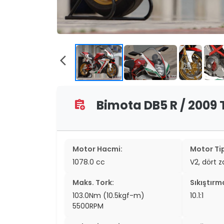
two_wheel
two_wheel
grid_vi
arrow_back_ios
sear
Bimota DB5 R / 2009 T
assignment_add
Motor Hacmi:
Motor Tip
1078.0 cc
V2, dört 
Maks. Tork:
Sıkıştırm
103.0Nm (10.5kgf-m)
10.1:1
5500RPM