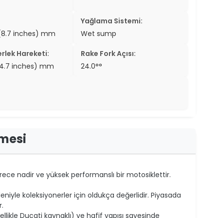
Yağlama Sistemi:
8.7 inches) mm
Wet sump
rlek Hareketi:
Rake Fork Açısı:
4.7 inches) mm
24.0°°
rmesi
ece nadir ve yüksek performanslı bir motosiklettir.
niyle koleksiyonerler için oldukça değerlidir. Piyasada
r.
likle Ducati kaynaklı) ve hafif yapısı sayesinde