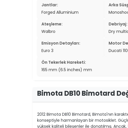
Jantlar:
Arka Süs
Forged Alluminium
Monoshock
Ateşleme:
Debriyaj:
Walbro
Dry multi
Emisyon Detayları:
Motor De
Euro 3
Ducati 11
Ön Tekerlek Hareketi:
165 mm (6.5 inches) mm
Bimota DB10 Bimotard De
2012 Bimota DB10 Bimotard, Bimota'nın karakteri
konseptiyle harmanlayan bir motosiklet. Güçlü b
yüksek kaliteli bileşenler ile donatılmış. Ancak, b