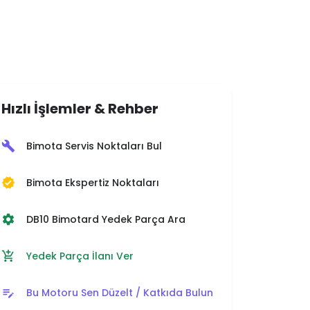
Hızlı İşlemler & Rehber
Bimota Servis Noktaları Bul
build
Bimota Ekspertiz Noktaları
verified
DB10 Bimotard Yedek Parça Ara
settings
Yedek Parça İlanı Ver
add_shopping_cart
Bu Motoru Sen Düzelt / Katkıda Bulun
edit_note