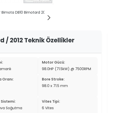
er
er
arrow_forward_ios
ew
ch
/ 2012 Teknik Özellikler
i:
Motor Gücü:
zamanlı
98.0HP (71.5kW) @ 7500RPM
a Oranı:
Bore Stroke:
98.0 x 71.5 mm
Sistemi:
Vites Tipi:
ava Soğutma
6 Vites