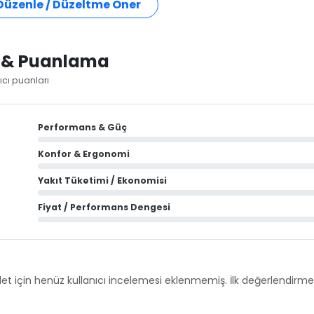
 Düzenle / Düzeltme Öner
i & Puanlama
ıcı puanları
Performans & Güç
Konfor & Ergonomi
Yakıt Tüketimi / Ekonomisi
Fiyat / Performans Dengesi
et için henüz kullanıcı incelemesi eklenmemiş. İlk değerlendirmey