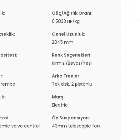
ık:
Güç/Ağırlık Oranı:
0.5833 HP/kg
seklik:
Genel Uzunluk:
2045 mm
asitesi:
Renk Seçenekleri:
Kırmızı/Beyaz/Yeşil
r:
Arka Frenler:
 Brembo
Tek disk. 2 pistonlu
ik:
Marş:
Electric
trol:
Ön Süspansiyon:
mic valve control
43mm telescopic fork