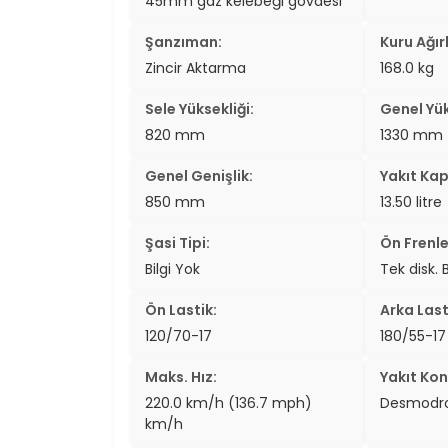
45mm gaz kelebeği gövdesi
Şanzıman:
Kuru Ağırl
Zincir Aktarma
168.0 kg
Sele Yüksekliği:
Genel Yük
820 mm
1330 mm
Genel Genişlik:
Yakıt Kap
850 mm
13.50 litre
Şasi Tipi:
Ön Frenle
Bilgi Yok
Tek disk.
Ön Lastik:
Arka Last
120/70-17
180/55-17
Maks. Hız:
Yakıt Kon
220.0 km/h (136.7 mph)
Desmodro
km/h