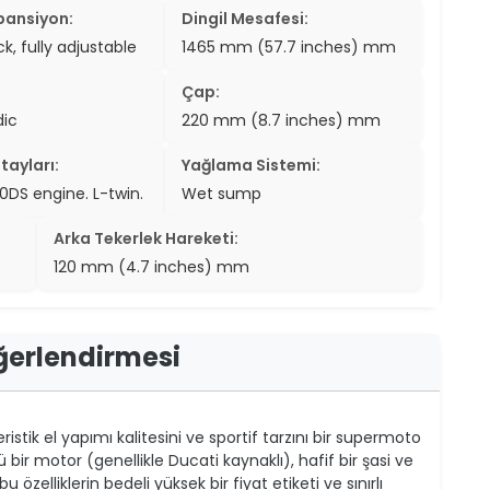
pansiyon:
Dingil Mesafesi:
, fully adjustable
1465 mm (57.7 inches) mm
Çap:
dic
220 mm (8.7 inches) mm
tayları:
Yağlama Sistemi:
00DS engine. L-twin.
Wet sump
Arka Tekerlek Hareketi:
120 mm (4.7 inches) mm
ğerlendirmesi
stik el yapımı kalitesini ve sportif tarzını bir supermoto
ir motor (genellikle Ducati kaynaklı), hafif bir şasi ve
u özelliklerin bedeli yüksek bir fiyat etiketi ve sınırlı