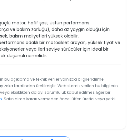
 güçlü motor, hafif şasi, üstün performans.
parça ve bakım zorluğu), daha az yaygın olduğu için
sek, bakım maliyetleri yüksek olabilir.
erformans odaklı bir motosiklet arayan, yüksek fiyat ve
ksiyonerler veya ileri seviye sürücüler için ideal bir
larak düşünülmemelidir.
an bu açıklama ve teknik veriler yalnızca bilgilendirme
y zeka tarafından üretilmiştir. Websitemiz verilen bu bilgilerin
eya eksiklikten dolayı sorumluluk kabul edilmez. Eğer bir
n
. Satın alma kararı vermeden önce lütfen üretici veya yetkili