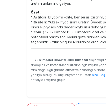
üretim anlamına geliyor.
Özet:
*
Artıları:
El yapımı kalite, benzersiz tasarım,
*
Eksileri:
Yüksek fiyat, sınırlı üretim (yedek 
ikinci el piyasasında değer kaybı riski daha yük
*
Sonuç:
2012 Bimota DB10 Bimotard, özel ve p
potansiyel bakım zorluklarını göze alabilen kole
seçenektir. Pratik bir günlük kullanım aracı o
2012 model Bimota DB10 Bimotard
için yapıl
amaçlıdır ve motosikletler üzerine eğitilmiş bir yapa
tam doğruluğu garanti etmez ve herhangi bir hata v
yanlışlık olduğunu düşünüyorsanız, lütfen
bize ulaşı
satıcıyla iletişime geçin.