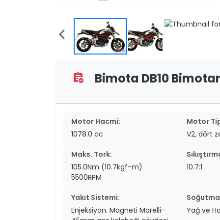
two_wheel
two_wheel
arrow_back_ios
grid_vi
sear
Bimota DB10 Bimotard 
assignment_add
Motor Hacmi:
Motor Tip
1078.0 cc
V2, dört 
Maks. Tork:
Sıkıştırm
105.0Nm (10.7kgf-m)
10.7:1
5500RPM
Yakıt Sistemi:
Soğutma 
Enjeksiyon. Magneti Marelli-
Yağ ve H