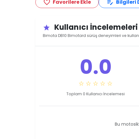
Favorilere Ekle
Bilgileri
favorite_border
edit_note
Kullanıcı İncelemeler
star
Bimota DB10 Bimotard sürüş deneyimleri ve kullan
0.0
☆ ☆ ☆ ☆ ☆
Toplam 0 Kullanıcı İncelemesi
Bu motosikl