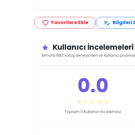
Favorilere Ekle
Bilgileri
favorite_border
edit_note
Kullanıcı İncelemeler
star
Bimota BB3 sürüş deneyimleri ve kullanıcı puanlar
0.0
☆ ☆ ☆ ☆ ☆
Toplam 0 Kullanıcı İncelemesi