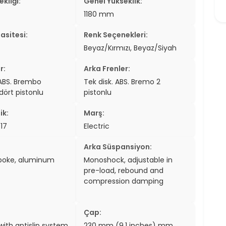
kliği:
Genel Yükseklik:
er
1180 mm
er
asitesi:
Renk Seçenekleri:
Beyaz/Kırmızı, Beyaz/Siyah
ew
r:
Arka Frenler:
ch
 ABS. Brembo
Tek disk. ABS. Bremo 2
 dört pistonlu
pistonlu
ik:
Marş:
17
Electric
Arka Süspansiyon:
spoke, aluminum
Monoshock, adjustable in
pre-load, rebound and
compression damping
Çap:
with antislip system
230 mm (9.1 inches) mm