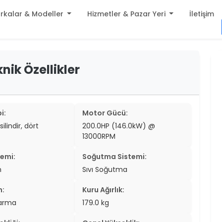
rkalar & Modeller
Hizmetler & Pazar Yeri
İletişim
build
nik Özellikler
er
settings
er
add_circle
er
i:
Motor Gücü:
silindir, dört
200.0HP (146.0kW) @
er
13000RPM
er
temi:
Soğutma Sistemi:
er
n
Sıvı Soğutma
er
n:
Kuru Ağırlık:
tarma
179.0 kg
er