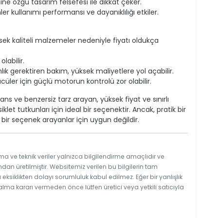
ne özgü tasarım felsefesi ile dikkat çeker.
er kullanımı performansı ve dayanıklılığı etkiler.
ksek kaliteli malzemeler nedeniyle fiyatı oldukça
labilir.
k gerektiren bakım, yüksek maliyetlere yol açabilir.
üler için güçlü motorun kontrolü zor olabilir.
s ve benzersiz tarz arayan, yüksek fiyat ve sınırlı
let tutkunları için ideal bir seçenektir. Ancak, pratik bir
 bir seçenek arayanlar için uygun değildir.
ma ve teknik veriler yalnızca bilgilendirme amaçlıdır ve
ndan üretilmiştir. Websitemiz verilen bu bilgilerin tam
ksiklikten dolayı sorumluluk kabul edilmez. Eğer bir yanlışlık
 alma kararı vermeden önce lütfen üretici veya yetkili satıcıyla