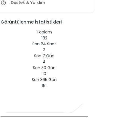
Destek & Yardım
help_outline
Görüntülenme İstatistikleri
Toplam
182
Son 24 Saat
3
Son 7 Gün
4
Son 30 Gün
10
Son 365 Gün
151