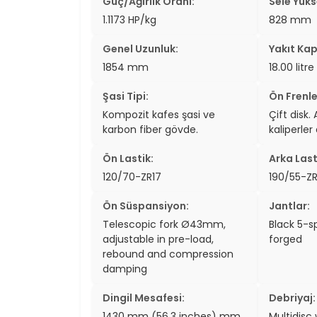
Güç/Ağırlık Oranı:
Sele Yükse
two_wheel
1.1173 HP/kg
828 mm
two_wheel
Genel Uzunluk:
Yakıt Kap
1854 mm
18.00 litre
grid_vi
Şasi Tipi:
Ön Frenle
sear
Kompozit kafes şasi ve
Çift disk.
karbon fiber gövde.
kaliperler
Ön Lastik:
Arka Last
120/70-ZR17
190/55-ZR
Ön Süspansiyon:
Jantlar:
Telescopic fork Ø43mm,
Black 5-
adjustable in pre-load,
forged
rebound and compression
damping
Dingil Mesafesi:
Debriyaj:
1430 mm (56.3 inches) mm
Multidisc 