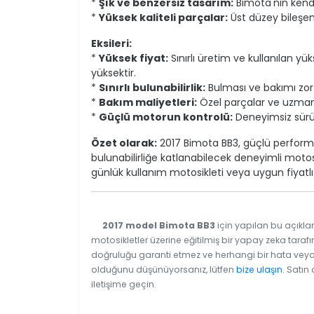
*
Şık ve benzersiz tasarım:
Bimota'nın kendi
*
Yüksek kaliteli parçalar:
Üst düzey bileşenl
Eksileri:
*
Yüksek fiyat:
Sınırlı üretim ve kullanılan yü
yüksektir.
*
Sınırlı bulunabilirlik:
Bulması ve bakımı zor o
*
Bakım maliyetleri:
Özel parçalar ve uzmanlı
*
Güçlü motorun kontrolü:
Deneyimsiz sürüc
Özet olarak:
2017 Bimota BB3, güçlü performan
bulunabilirliğe katlanabilecek deneyimli motosik
günlük kullanım motosikleti veya uygun fiyatlı
2017 model Bimota BB3
için yapılan bu açıkla
motosikletler üzerine eğitilmiş bir yapay zeka tarafı
doğruluğu garanti etmez ve herhangi bir hata veya e
olduğunu düşünüyorsanız, lütfen
bize ulaşın
. Satın
iletişime geçin.