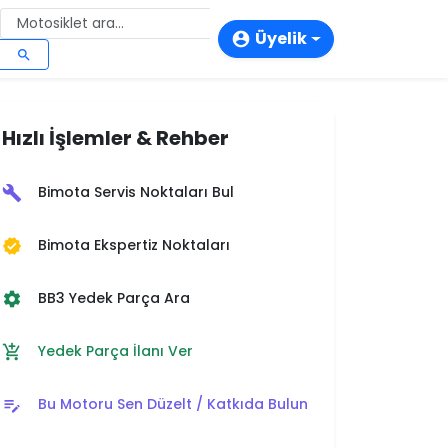
Üyelik
account_circle
search
login
person_add
Hızlı İşlemler & Rehber
storefront
Bimota Servis Noktaları Bul
build
Bimota Ekspertiz Noktaları
verified
BB3 Yedek Parça Ara
settings
Yedek Parça İlanı Ver
add_shopping_cart
Bu Motoru Sen Düzelt / Katkıda Bulun
edit_note