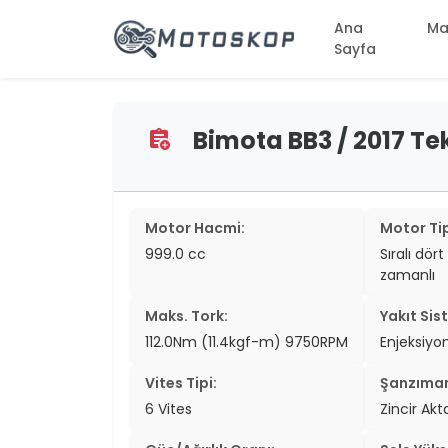
Ana
Ma
Sayfa
Bimota BB3 / 2017 Tek
assignment_add
two_wheel
two_wheel
two_wheel
Motor Hacmi:
Motor Tip
999.0 cc
Sıralı dört 
two_wheel
zamanlı
two_wheel
Maks. Tork:
Yakıt Sis
two_wheel
112.0Nm (11.4kgf-m) 9750RPM
Enjeksiyo
two_wheel
Vites Tipi:
Şanzıma
6 Vites
Zincir Ak
two_wheel