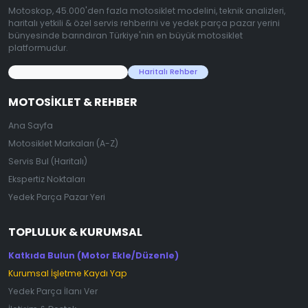
Motoskop, 45.000'den fazla motosiklet modelini, teknik analizleri,
haritalı yetkili & özel servis rehberini ve yedek parça pazar yerini
bünyesinde barındıran Türkiye'nin en büyük motosiklet
platformudur.
45.000+ Motosiklet Verisi
Haritalı Rehber
MOTOSIKLET & REHBER
Ana Sayfa
Motosiklet Markaları (A-Z)
Servis Bul (Haritalı)
Ekspertiz Noktaları
Yedek Parça Pazar Yeri
TOPLULUK & KURUMSAL
Katkıda Bulun (Motor Ekle/Düzenle)
Kurumsal İşletme Kaydı Yap
Yedek Parça İlanı Ver