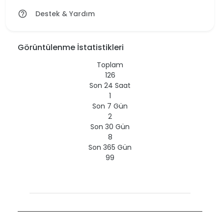
Destek & Yardım
help_outline
Görüntülenme İstatistikleri
Toplam
126
Son 24 Saat
1
Son 7 Gün
2
Son 30 Gün
8
Son 365 Gün
99