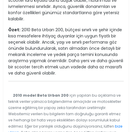
scooter'lara kıyasla daha düşük olabilir, hızlanması ve
ivmelenmesi sınırlıdır. Ayrıca, güvenlik donanımları ve
konfor özellikleri günümüz standartlarına göre yetersiz
kalabilir.
Özet:
2010 Beta Urban 200, bütçesi sınırlı ve şehir içinde
kısa mesafelere ihtiyaç duyanlar için uygun fiyatlı bir
seçenek olabilir. Ancak, yaşı ve sınırlı performansı göz
önünde bulundurularak, satın almadan önce detaylı bir
mekanik inceleme ve yedek parça temini konusunda
araştırma yapmak önemlidir. Daha yeni ve daha güvenli
bir scooter tercih etmek uzun vadede daha az masraflı
ve daha güvenli olabilir.
2010 model Beta Urban 200
için yapılan bu açıklama ve
teknik veriler yalnızca bilgilendirme amaçlıdır ve motosikletler
üzerine eğitilmiş bir yapay zeka tarafından üretilmiştir.
Websitemiz verilen bu bilgilerin tam doğruluğu garanti etmez
ve herhangi bir hata veya eksiklikten dolayı sorumluluk kabul
edilmez. Eğer bir yanlışlık olduğunu düşünüyorsanız, lütfen
bize