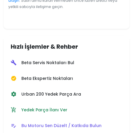
ulaşın
. Satın alma kararı vermeden önce lütfen üretici veya
yetkili satıcıyla iletişime geçin.
Hızlı İşlemler & Rehber
Beta Servis Noktaları Bul
build
Beta Ekspertiz Noktaları
verified
Urban 200 Yedek Parça Ara
settings
Yedek Parça İlanı Ver
add_shopping_cart
Bu Motoru Sen Düzelt / Katkıda Bulun
edit_note