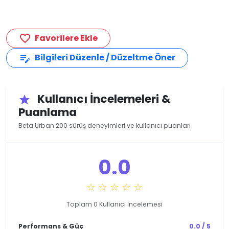
Favorilere Ekle
favorite_border
Bilgileri Düzenle / Düzeltme Öner
edit_note
Kullanıcı İncelemeleri &
star
Puanlama
Beta Urban 200 sürüş deneyimleri ve kullanıcı puanları
0.0
☆ ☆ ☆ ☆ ☆
Toplam 0 Kullanıcı İncelemesi
Performans & Güç
0.0 / 5