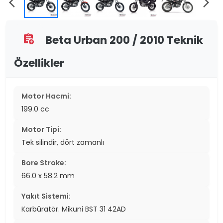
arrow_back_ios
arrow_forward_ios
Beta Urban 200 / 2010 Teknik
assignment_add
Özellikler
Motor Hacmi:
199.0 cc
Motor Tipi:
Tek silindir, dört zamanlı
Bore Stroke:
66.0 x 58.2 mm
Yakıt Sistemi:
Karbüratör. Mikuni BST 31 42AD