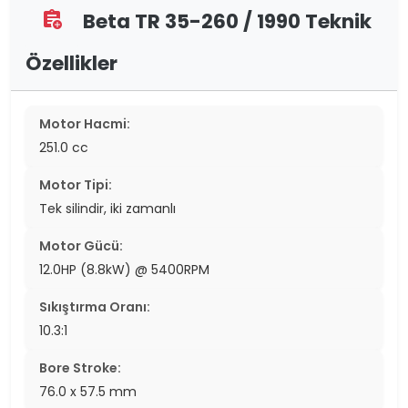
Beta TR 35-260 / 1990 Teknik
assignment_add
Özellikler
Motor Hacmi:
251.0 cc
Motor Tipi:
Tek silindir, iki zamanlı
Motor Gücü:
12.0HP (8.8kW) @ 5400RPM
Sıkıştırma Oranı:
10.3:1
Bore Stroke:
76.0 x 57.5 mm