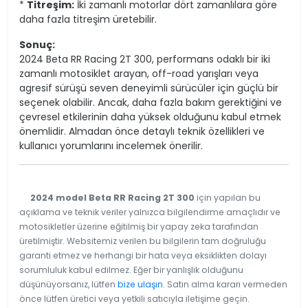
*
Titreşim:
İki zamanlı motorlar dört zamanlılara göre
daha fazla titreşim üretebilir.
Sonuç:
2024 Beta RR Racing 2T 300, performans odaklı bir iki
zamanlı motosiklet arayan, off-road yarışları veya
agresif sürüşü seven deneyimli sürücüler için güçlü bir
seçenek olabilir. Ancak, daha fazla bakım gerektiğini ve
çevresel etkilerinin daha yüksek olduğunu kabul etmek
önemlidir. Almadan önce detaylı teknik özellikleri ve
kullanıcı yorumlarını incelemek önerilir.
2024 model Beta RR Racing 2T 300
için yapılan bu
açıklama ve teknik veriler yalnızca bilgilendirme amaçlıdır ve
motosikletler üzerine eğitilmiş bir yapay zeka tarafından
üretilmiştir. Websitemiz verilen bu bilgilerin tam doğruluğu
garanti etmez ve herhangi bir hata veya eksiklikten dolayı
sorumluluk kabul edilmez. Eğer bir yanlışlık olduğunu
düşünüyorsanız, lütfen
bize ulaşın
. Satın alma kararı vermeden
önce lütfen üretici veya yetkili satıcıyla iletişime geçin.