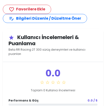
Favorilere Ekle
favorite_border
Bilgileri Düzenle / Düzeltme Öner
edit_note
Kullanıcı İncelemeleri &
star
Puanlama
Beta RR Racing 2T 300 sürüş deneyimleri ve kullanıcı
puanları
0.0
☆ ☆ ☆ ☆ ☆
Toplam 0 Kullanıcı İncelemesi
Performans & Güç
0.0 / 5