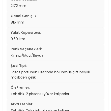
2172 mm
Genel Genişlik:
815 mm
Yakıt Kapasitesi:
9.50 litre
Renk Seçenekleri:
Kırmızı/Mavi/Beyaz
Şasi Tipi:
Egzoz portunun üzerinde bölünmüş çift beşikli
molibden çelik
Ön Frenler:
Tek disk. 2 pistonlu yüzer kaliperler
Arka Frenler:
Tek disk. Tek pistonlu yüzer kaliper