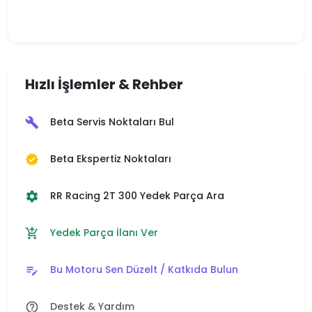
Hızlı İşlemler & Rehber
Beta Servis Noktaları Bul
build
Beta Ekspertiz Noktaları
verified
RR Racing 2T 300 Yedek Parça Ara
settings
Yedek Parça İlanı Ver
add_shopping_cart
Bu Motoru Sen Düzelt / Katkıda Bulun
edit_note
Destek & Yardım
help_outline