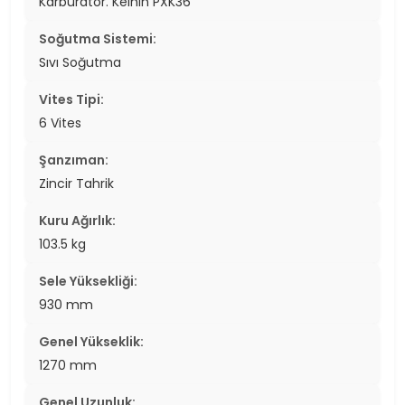
Karbüratör. Keihin PXK36
Soğutma Sistemi:
Sıvı Soğutma
Vites Tipi:
6 Vites
Şanzıman:
Zincir Tahrik
Kuru Ağırlık:
103.5 kg
Sele Yüksekliği:
930 mm
Genel Yükseklik:
1270 mm
Genel Uzunluk: