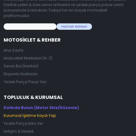
haritalı yetkili & özel servis rehberini ve yedek parça pazar yerini
bünyesinde barındıran Türkiye'nin en büyük motosiklet
platformudur.
45.000+ Motosiklet Verisi
Haritalı Rehber
MOTOSIKLET & REHBER
Ana Sayfa
Motosiklet Markaları (A-Z)
Servis Bul (Haritalı)
Ekspertiz Noktaları
Yedek Parça Pazar Yeri
TOPLULUK & KURUMSAL
Katkıda Bulun (Motor Ekle/Düzenle)
Kurumsal İşletme Kaydı Yap
Yedek Parça İlanı Ver
İletişim & Destek