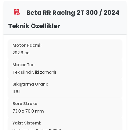
Beta RR Racing 2T 300 / 2024
assignment_add
Teknik Özellikler
Motor Hacmi:
292.6 cc
Motor Tipi:
Tek silindir, iki zamanlı
Sıkıştırma Oranı:
11.6:1
Bore Stroke:
73.0 x 70.0 mm
Yakıt Sistemi: