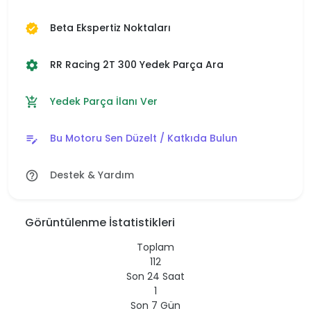
Beta Ekspertiz Noktaları
verified
RR Racing 2T 300 Yedek Parça Ara
settings
Yedek Parça İlanı Ver
add_shopping_cart
Bu Motoru Sen Düzelt / Katkıda Bulun
edit_note
Destek & Yardım
help_outline
Görüntülenme İstatistikleri
Toplam
112
Son 24 Saat
1
Son 7 Gün