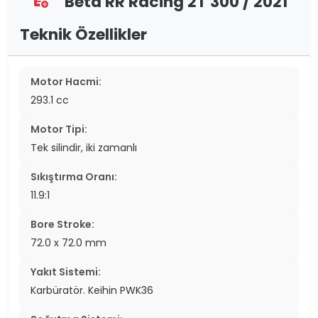
Beta RR Racing 2T 300 / 2021
assignment_add
Teknik Özellikler
Motor Hacmi:
293.1 cc
Motor Tipi:
Tek silindir, iki zamanlı
Sıkıştırma Oranı:
11.9:1
Bore Stroke:
72.0 x 72.0 mm
Yakıt Sistemi:
Karbüratör. Keihin PWK36