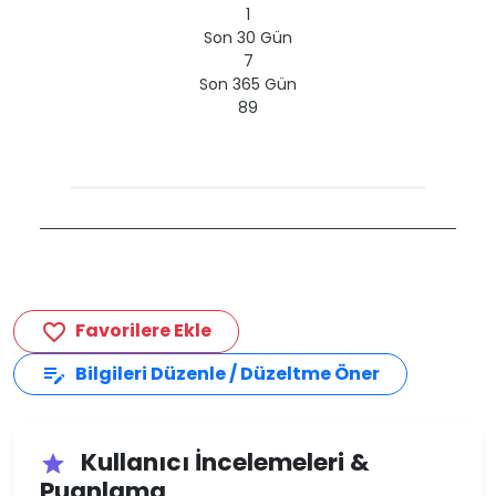
1
Son 30 Gün
7
Son 365 Gün
89
Favorilere Ekle
favorite_border
Bilgileri Düzenle / Düzeltme Öner
edit_note
Kullanıcı İncelemeleri &
star
Puanlama