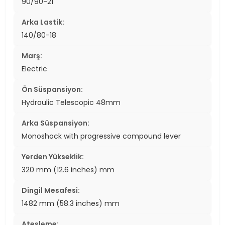
90/90-21
Arka Lastik:
140/80-18
Marş:
Electric
Ön Süspansiyon:
Hydraulic Telescopic 48mm
Arka Süspansiyon:
Monoshock with progressive compound lever
Yerden Yükseklik:
320 mm (12.6 inches) mm
Dingil Mesafesi:
1482 mm (58.3 inches) mm
Ateşleme: