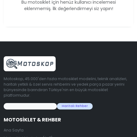
Bu motosiklet için henüz kullanıcı incelemesi
eklenmemiş. İlk değerlendirmeyi siz yapın!
Motoskop, 45.000'den fazla motosiklet modelini, teknik analizleri,
haritalı yetkili & özel servis rehberini ve yedek parça pazar yerini
bünyesinde barındıran Türkiye'nin en büyük motosiklet
platformudur.
45.000+ Motosiklet Verisi
Haritalı Rehber
MOTOSIKLET & REHBER
Ana Sayfa