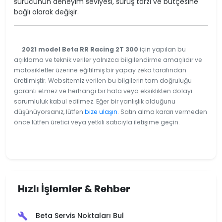
sürücünün deneyim seviyesi, sürüş tarzı ve bütçesine
bağlı olarak değişir.
2021 model Beta RR Racing 2T 300
için yapılan bu
açıklama ve teknik veriler yalnızca bilgilendirme amaçlıdır ve
motosikletler üzerine eğitilmiş bir yapay zeka tarafından
üretilmiştir. Websitemiz verilen bu bilgilerin tam doğruluğu
garanti etmez ve herhangi bir hata veya eksiklikten dolayı
sorumluluk kabul edilmez. Eğer bir yanlışlık olduğunu
düşünüyorsanız, lütfen
bize ulaşın
. Satın alma kararı vermeden
önce lütfen üretici veya yetkili satıcıyla iletişime geçin.
Hızlı İşlemler & Rehber
Beta Servis Noktaları Bul
build