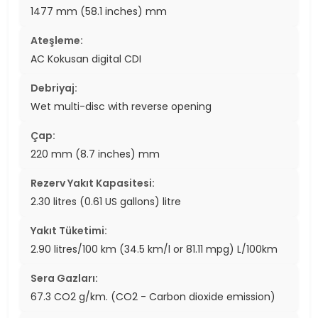
1477 mm (58.1 inches) mm
Ateşleme:
AC Kokusan digital CDI
Debriyaj:
Wet multi-disc with reverse opening
Çap:
220 mm (8.7 inches) mm
Rezerv Yakıt Kapasitesi:
2.30 litres (0.61 US gallons) litre
Yakıt Tüketimi:
2.90 litres/100 km (34.5 km/l or 81.11 mpg) L/100km
Sera Gazları:
67.3 CO2 g/km. (CO2 - Carbon dioxide emission)