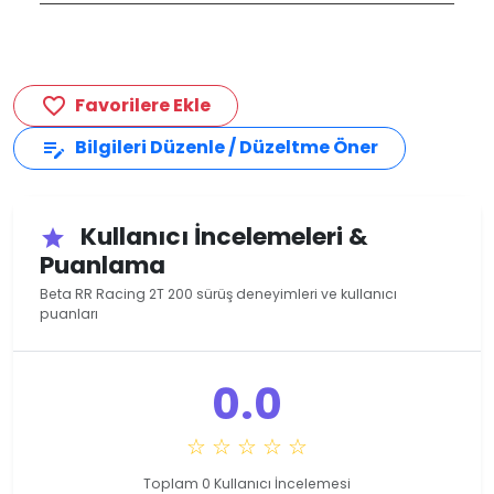
Favorilere Ekle
favorite_border
Bilgileri Düzenle / Düzeltme Öner
edit_note
Kullanıcı İncelemeleri &
star
Puanlama
Beta RR Racing 2T 200 sürüş deneyimleri ve kullanıcı
puanları
0.0
☆ ☆ ☆ ☆ ☆
Toplam 0 Kullanıcı İncelemesi