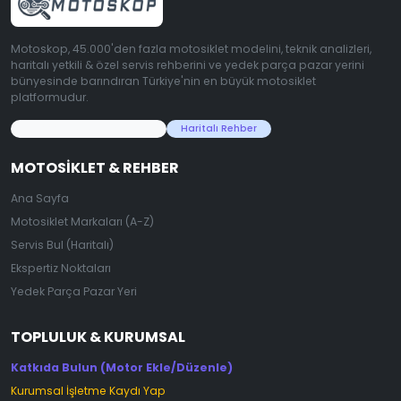
Motoskop, 45.000'den fazla motosiklet modelini, teknik analizleri,
haritalı yetkili & özel servis rehberini ve yedek parça pazar yerini
bünyesinde barındıran Türkiye'nin en büyük motosiklet
platformudur.
45.000+ Motosiklet Verisi
Haritalı Rehber
MOTOSIKLET & REHBER
Ana Sayfa
Motosiklet Markaları (A-Z)
Servis Bul (Haritalı)
Ekspertiz Noktaları
Yedek Parça Pazar Yeri
TOPLULUK & KURUMSAL
Katkıda Bulun (Motor Ekle/Düzenle)
Kurumsal İşletme Kaydı Yap