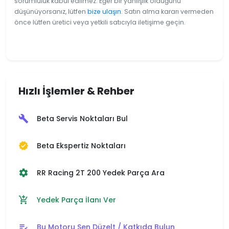
sorumluluk kabul edilmez. Eğer bir yanlışlık olduğunu
düşünüyorsanız, lütfen
bize ulaşın
. Satın alma kararı vermeden
önce lütfen üretici veya yetkili satıcıyla iletişime geçin.
Hızlı İşlemler & Rehber
Beta Servis Noktaları Bul
build
Beta Ekspertiz Noktaları
verified
RR Racing 2T 200 Yedek Parça Ara
settings
Yedek Parça İlanı Ver
add_shopping_cart
Bu Motoru Sen Düzelt / Katkıda Bulun
edit_note