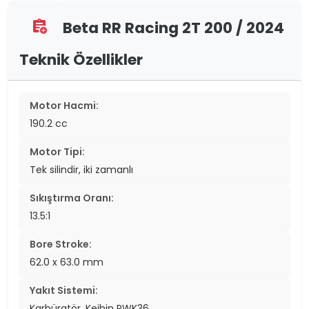
Beta RR Racing 2T 200 / 2024
assignment_add
Teknik Özellikler
Motor Hacmi:
190.2 cc
Motor Tipi:
Tek silindir, iki zamanlı
Sıkıştırma Oranı:
13.5:1
Bore Stroke:
62.0 x 63.0 mm
Yakıt Sistemi:
Karbüratör. Keihin PWK36