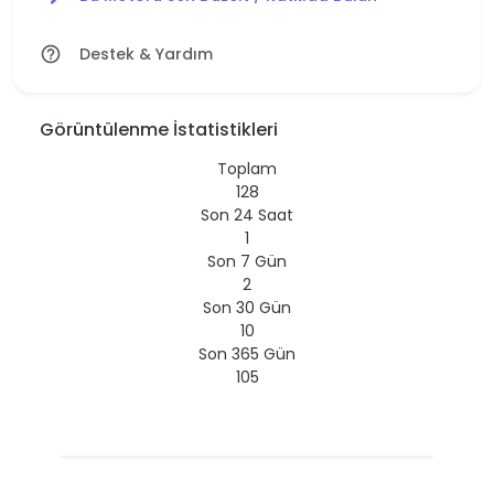
Destek & Yardım
help_outline
Görüntülenme İstatistikleri
Toplam
128
Son 24 Saat
1
Son 7 Gün
2
Son 30 Gün
10
Son 365 Gün
105