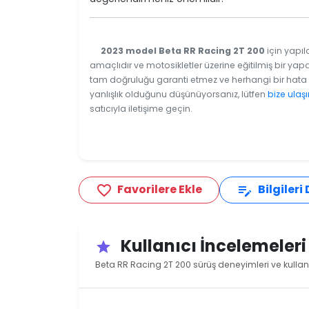
2023 model Beta RR Racing 2T 200
için yapıl
amaçlıdır ve motosikletler üzerine eğitilmiş bir yapa
tam doğruluğu garanti etmez ve herhangi bir hata v
yanlışlık olduğunu düşünüyorsanız, lütfen
bize ulaşı
satıcıyla iletişime geçin.
Favorilere Ekle
Bilgileri
favorite_border
edit_note
Kullanıcı İncelemeler
star
Beta RR Racing 2T 200 sürüş deneyimleri ve kullan