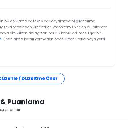
an bu açıklama ve teknik veriler yalnızca bilgilendirme
y zeka tarafından üretilmiştir. Websitemiz verilen bu bilgilerin
eya eksiklikten dolayı sorumluluk kabul edilmez. Eğer bir
n
. Satın alma kararı vermeden önce lütfen üretici veya yetkili
 Düzenle / Düzeltme Öner
i & Puanlama
ıcı puanları