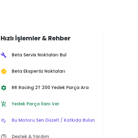
Hızlı İşlemler & Rehber
Beta Servis Noktaları Bul
build
Beta Ekspertiz Noktaları
verified
RR Racing 2T 200 Yedek Parça Ara
settings
Yedek Parça İlanı Ver
add_shopping_cart
Bu Motoru Sen Düzelt / Katkıda Bulun
edit_note
Destek & Yardım
help_outline