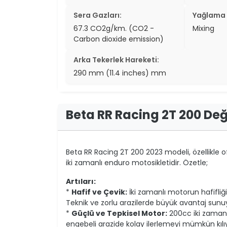
Sera Gazları:
Yağlama 
67.3 CO2g/km. (CO2 -
Mixing
Carbon dioxide emission)
Arka Tekerlek Hareketi:
290 mm (11.4 inches) mm
Beta RR Racing 2T 200 De
Beta RR Racing 2T 200 2023 modeli, özellikle o
iki zamanlı enduro motosikletidir. Özetle;
Artıları:
*
Hafif ve Çevik:
İki zamanlı motorun hafifliği
Teknik ve zorlu arazilerde büyük avantaj sunu
*
Güçlü ve Tepkisel Motor:
200cc iki zamanlı
engebeli arazide kolay ilerlemeyi mümkün kılı