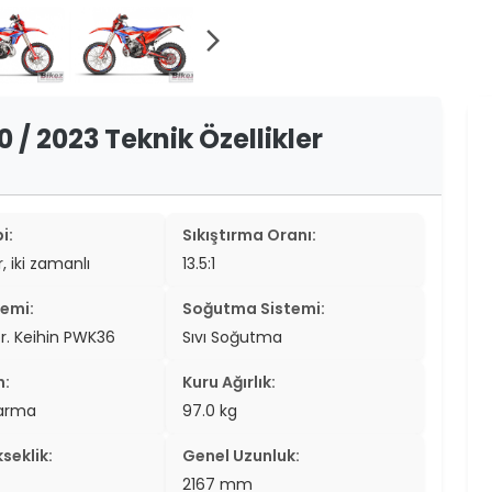
er
arrow_forward_ios
er
ew
 / 2023 Teknik Özellikler
ch
i:
Sıkıştırma Oranı:
r, iki zamanlı
13.5:1
temi:
Soğutma Sistemi:
r. Keihin PWK36
Sıvı Soğutma
n:
Kuru Ağırlık:
tarma
97.0 kg
seklik:
Genel Uzunluk:
2167 mm