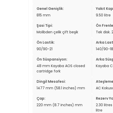
Genel Genişlik:
Yakıt Kap
815 mm
9.50 litre
Şasi Tipi:
Ön Frenle
Molibden çelik çift beşik
Tek disk. 
Ön Lastik:
Arka Last
90/90-21
140/90-1
Ön Süspansiyon:
Arka Süs
48 mm Kayaba AOS closed
Kayaba C
cartridge fork
Dingil Mesafesi:
Ateşleme
1477 mm (58.1 inches) mm
AC Kokusa
Çap:
Rezerv Ya
220 mm (8.7 inches) mm
2.30 litre
litre