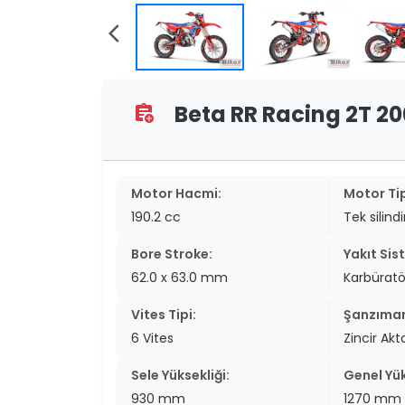
two_wheel
arrow_back_ios
two_wheel
grid_vi
Beta RR Racing 2T 200
assignment_add
sear
Motor Hacmi:
Motor Tip
190.2 cc
Tek silindi
Bore Stroke:
Yakıt Sis
62.0 x 63.0 mm
Karbüratö
Vites Tipi:
Şanzıma
6 Vites
Zincir Ak
Sele Yüksekliği:
Genel Yük
930 mm
1270 mm