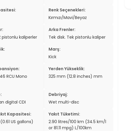
asitesi:
Renk Seçenekleri:
Kırmızı/Mavi/Beyaz
r:
Arka Frenler:
2 pistonlu kaliperler
Tek disk. Tek pistonlu kaliper
ik:
Marş:
8
Kick
pansiyon:
Yerden Yükseklik:
46 RCU Mono
325 mm (12.8 inches) mm
:
Debriyaj:
n digital CDI
Wet multi-disc
kıt Kapasitesi:
Yakıt Tüketimi:
s (0.61 US gallons)
2.90 litres/100 km (34.5 km/l
or 81.11 mpg) L/100km