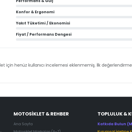
Performans & Güç
Konfor & Ergonomi
Yakıt Tüketimi / Ekonomisi
Fiyat / Performans Dengesi
et için henüz kullanıcı incelemesi eklenmemiş. İlk değerlendirmey
MOTOSIKLET & REHBER
TOPLULUK & 
Ana Sayfa
Katkıda Bulun (M
Motosiklet Markaları (A-Z)
Kurumsal İşletme 