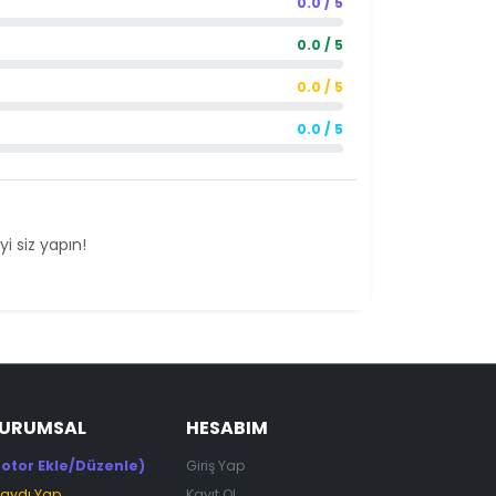
0.0 / 5
0.0 / 5
0.0 / 5
0.0 / 5
i siz yapın!
KURUMSAL
HESABIM
otor Ekle/Düzenle)
Giriş Yap
Kaydı Yap
Kayıt Ol