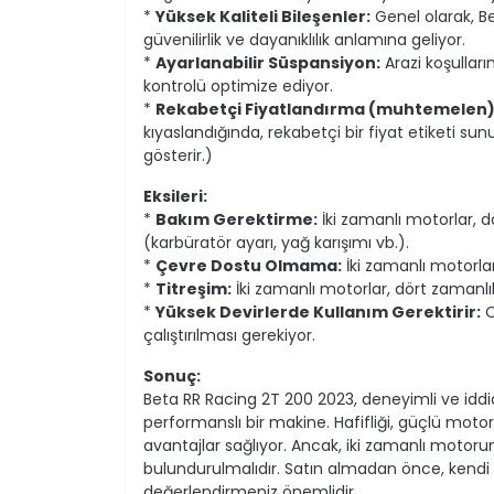
*
Yüksek Kaliteli Bileşenler:
Genel olarak, Bet
güvenilirlik ve dayanıklılık anlamına geliyor.
*
Ayarlanabilir Süspansiyon:
Arazi koşulları
kontrolü optimize ediyor.
*
Rekabetçi Fiyatlandırma (muhtemelen)
kıyaslandığında, rekabetçi bir fiyat etiketi sunu
gösterir.)
Eksileri:
*
Bakım Gerektirme:
İki zamanlı motorlar, d
(karbüratör ayarı, yağ karışımı vb.).
*
Çevre Dostu Olmama:
İki zamanlı motorla
*
Titreşim:
İki zamanlı motorlar, dört zamanlıl
*
Yüksek Devirlerde Kullanım Gerektirir:
O
çalıştırılması gerekiyor.
Sonuç:
Beta RR Racing 2T 200 2023, deneyimli ve iddial
performanslı bir makine. Hafifliği, güçlü moto
avantajlar sağlıyor. Ancak, iki zamanlı motoru
bulundurulmalıdır. Satın almadan önce, kendi s
değerlendirmeniz önemlidir.