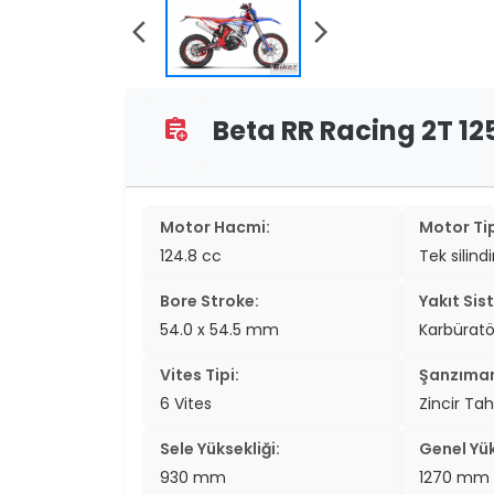
two_wheel
arrow_back_ios
arrow_forward_ios
two_wheel
grid_vi
Beta RR Racing 2T 125
assignment_add
sear
Motor Hacmi:
Motor Tip
124.8 cc
Tek silindi
Bore Stroke:
Yakıt Sis
54.0 x 54.5 mm
Karbüratö
Vites Tipi:
Şanzıma
6 Vites
Zincir Tah
Sele Yüksekliği:
Genel Yük
930 mm
1270 mm