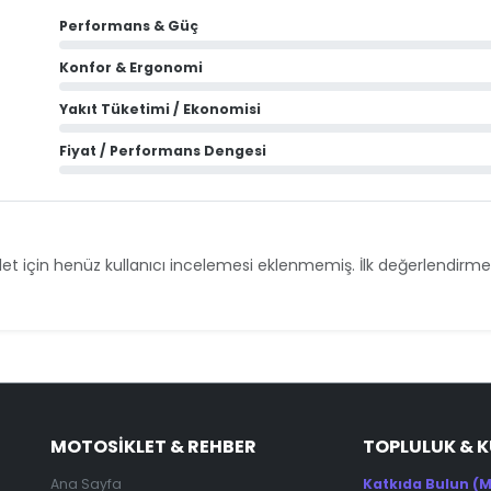
Performans & Güç
Konfor & Ergonomi
Yakıt Tüketimi / Ekonomisi
Fiyat / Performans Dengesi
et için henüz kullanıcı incelemesi eklenmemiş. İlk değerlendirmey
MOTOSIKLET & REHBER
TOPLULUK & 
Ana Sayfa
Katkıda Bulun (M