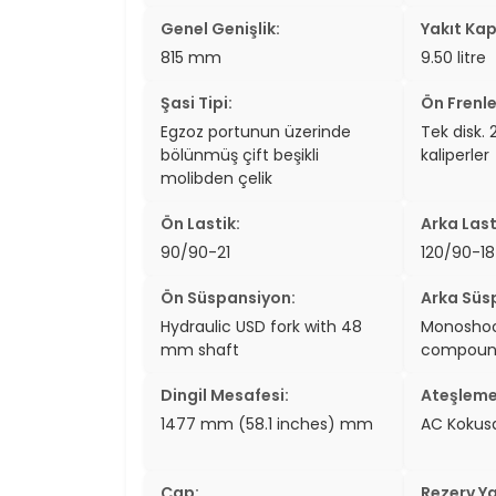
Genel Genişlik:
Yakıt Kap
815 mm
9.50 litre
Şasi Tipi:
Ön Frenle
Egzoz portunun üzerinde
Tek disk. 
bölünmüş çift beşikli
kaliperler
molibden çelik
Ön Lastik:
Arka Last
90/90-21
120/90-18
Ön Süspansiyon:
Arka Süs
Hydraulic USD fork with 48
Monoshock
mm shaft
compound
Dingil Mesafesi:
Ateşleme
1477 mm (58.1 inches) mm
AC Kokusa
Çap:
Rezerv Ya