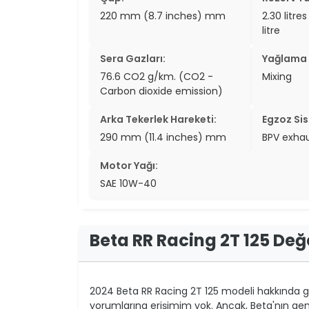
220 mm (8.7 inches) mm
2.30 litre
litre
Sera Gazları:
Yağlama 
76.6 CO2 g/km. (CO2 -
Mixing
Carbon dioxide emission)
Arka Tekerlek Hareketi:
Egzoz Sis
290 mm (11.4 inches) mm
BPV exhau
Motor Yağı:
SAE 10W-40
Beta RR Racing 2T 125 De
2024 Beta RR Racing 2T 125 modeli hakkında ge
yorumlarına erişimim yok. Ancak, Beta'nın gen