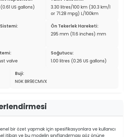
s (0.61 US gallons)
3.30 litres/100 km (30.3 km/l
or 71.28 mpg) L/100km
Sistemi:
Ön Tekerlek Hareketi:
295 mm (11.6 inches) mm
temi:
Soğutucu:
st valve
1.00 litres (0.26 US gallons)
Buji:
NGK BR9ECMVX
ğerlendirmesi
nel bir özet yapmak için spesifikasyonlara ve kullanıcı
el itibarı ve bu modelin sınıflandırması göz önüne