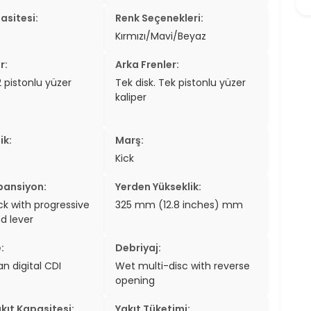
asitesi:
Renk Seçenekleri:
Kırmızı/Mavi/Beyaz
r:
Arka Frenler:
2 pistonlu yüzer
Tek disk. Tek pistonlu yüzer
kaliper
ik:
Marş:
Kick
pansiyon:
Yerden Yükseklik:
 with progressive
325 mm (12.8 inches) mm
 lever
:
Debriyaj:
n digital CDI
Wet multi-disc with reverse
opening
kıt Kapasitesi:
Yakıt Tüketimi: