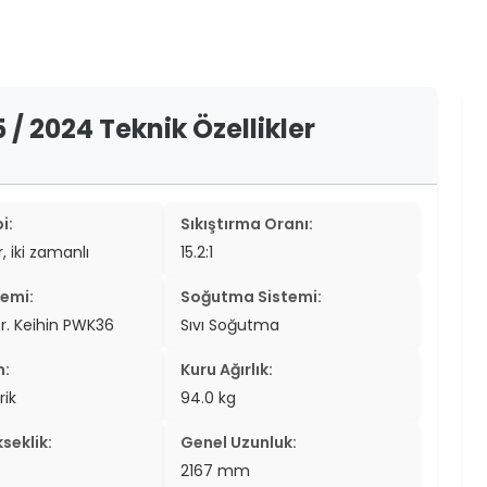
er
er
ew
 / 2024 Teknik Özellikler
ch
i:
Sıkıştırma Oranı:
r, iki zamanlı
15.2:1
temi:
Soğutma Sistemi:
r. Keihin PWK36
Sıvı Soğutma
n:
Kuru Ağırlık:
rik
94.0 kg
seklik:
Genel Uzunluk:
2167 mm