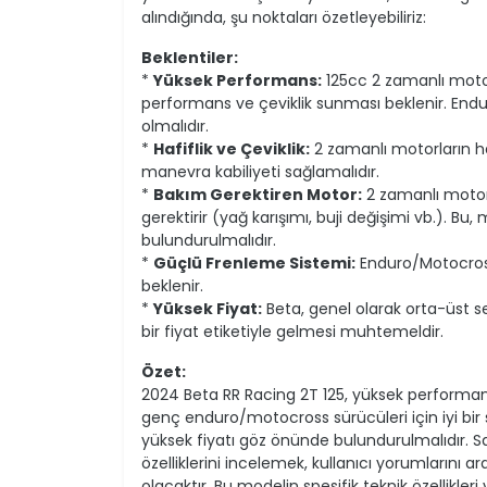
alındığında, şu noktaları özetleyebiliriz:
Beklentiler:
*
Yüksek Performans:
125cc 2 zamanlı motor,
performans ve çeviklik sunması beklenir. Endu
olmalıdır.
*
Hafiflik ve Çeviklik:
2 zamanlı motorların haf
manevra kabiliyeti sağlamalıdır.
*
Bakım Gerektiren Motor:
2 zamanlı motor
gerektirir (yağ karışımı, buji değişimi vb.). 
bulundurulmalıdır.
*
Güçlü Frenleme Sistemi:
Enduro/Motocross 
beklenir.
*
Yüksek Fiyat:
Beta, genel olarak orta-üst 
bir fiyat etiketiyle gelmesi muhtemeldir.
Özet:
2024 Beta RR Racing 2T 125, yüksek performan
genç enduro/motocross sürücüleri için iyi bir
yüksek fiyatı göz önünde bulundurulmalıdır. S
özelliklerini incelemek, kullanıcı yorumlarını a
olacaktır. Bu modelin spesifik teknik özellikleri 