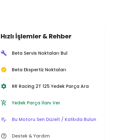
Hızlı İşlemler & Rehber
Beta Servis Noktaları Bul
build
Beta Ekspertiz Noktaları
verified
RR Racing 2T 125 Yedek Parça Ara
settings
Yedek Parça İlanı Ver
add_shopping_cart
Bu Motoru Sen Düzelt / Katkıda Bulun
edit_note
Destek & Yardım
help_outline