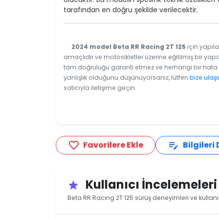
tarafından en doğru şekilde verilecektir.
2024 model Beta RR Racing 2T 125
için yapıla
amaçlıdır ve motosikletler üzerine eğitilmiş bir yapa
tam doğruluğu garanti etmez ve herhangi bir hata v
yanlışlık olduğunu düşünüyorsanız, lütfen
bize ulaşı
satıcıyla iletişime geçin.
Favorilere Ekle
Bilgileri
favorite_border
edit_note
Kullanıcı İncelemeler
star
Beta RR Racing 2T 125 sürüş deneyimleri ve kullanı