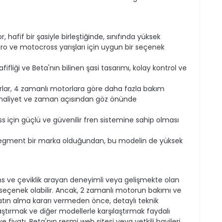
 hafif bir şasiyle birleştiğinde, sınıfında yüksek
ro ve motocross yarışları için uygun bir seçenek
ifliği ve Beta'nın bilinen şasi tasarımı, kolay kontrol ve
lar, 4 zamanlı motorlara göre daha fazla bakım
Bu, maliyet ve zaman açısından göz önünde
için güçlü ve güvenilir fren sistemine sahip olması
segment bir marka olduğundan, bu modelin de yüksek
s ve çeviklik arayan deneyimli veya gelişmekte olan
 seçenek olabilir. Ancak, 2 zamanlı motorun bakımı ve
atın alma kararı vermeden önce, detaylı teknik
raştırmak ve diğer modellerle karşılaştırmak faydalı
ve fiyatı, Beta'nın resmi web sitesi veya yetkili bayileri