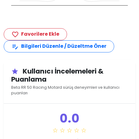
Favorilere Ekle
favorite_border
Bilgileri Düzenle / Düzeltme Öner
edit_note
Kullanıcı İncelemeleri &
star
Puanlama
Beta RR 50 Racing Motard sürüş deneyimleri ve kullanıcı
puanları
0.0
☆ ☆ ☆ ☆ ☆