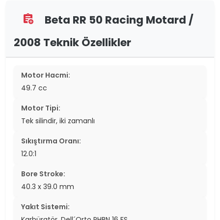
Beta RR 50 Racing Motard /
assignment_add
2008 Teknik Özellikler
Motor Hacmi:
49.7 cc
Motor Tipi:
Tek silindir, iki zamanlı
Sıkıştırma Oranı:
12.0:1
Bore Stroke:
40.3 x 39.0 mm
Yakıt Sistemi:
Karbüratör. Dell´Orto PHBN 16 FS