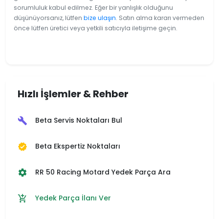
sorumluluk kabul edilmez. Eğer bir yanlışlık olduğunu
düşünüyorsanız, lütfen
bize ulaşın
. Satın alma kararı vermeden
önce lütfen üretici veya yetkili satıcıyla iletişime geçin.
Hızlı İşlemler & Rehber
Beta Servis Noktaları Bul
build
Beta Ekspertiz Noktaları
verified
RR 50 Racing Motard Yedek Parça Ara
settings
Yedek Parça İlanı Ver
add_shopping_cart