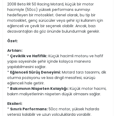
2008 Beta RR 50 Racing Motard, küçük bir motor
hacmiyle (50cc) yüksek performans sunmayı
hedefleyen bir motosiklet. Genel olarak, bu tip bir
motosiklet, genç sürücüler veya şehir içi kullanım için
eğlenceli ve çevik bir seçenek olabilir. Ancak, bazı
dezavantajları da göz önünde bulundurmak gerekir.
Özet:
Artıları:
*
Çeviklik ve Hafiflik:
Küçük hacimli motoru ve hafif
yapısı sayesinde şehir içinde kolayca manevra
yapılabilmesini sağlar.
*
Eğlenceli Sürüş Deneyimi:
Motard tarzı tasarımı, dik
oturma pozisyonu ve kısa dingil mesafesi, sürüşü
eğlenceli hale getirir.
*
Bakımının Nispeten Kolaylığı:
Küçük motor hacmi,
bakım maliyetlerinin nispeten düşük olmasını sağlar.
Eksileri:
*
Sınırlı Performans:
50cc motor, yüksek hızlarda
yetersiz kalabilir ve uzun yolculuklarda yorabilir.