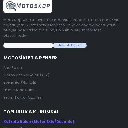
Motoskop, 45.000'den fazla motosiklet modelini, teknik analizleri,
haritalı yetkili & özel servis rehberini ve yedek parça pazar yerini
bünyesinde barındıran Türkiye'nin en büyük motosiklet
platformudur.
45.000+ Motosiklet Verisi
Haritalı Rehber
MOTOSIKLET & REHBER
Ana Sayfa
Motosiklet Markaları (A-Z)
Servis Bul (Haritalı)
Ekspertiz Noktaları
Yedek Parça Pazar Yeri
TOPLULUK & KURUMSAL
Katkıda Bulun (Motor Ekle/Düzenle)