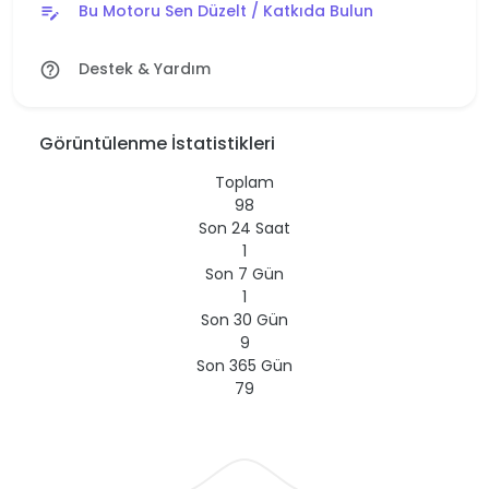
Bu Motoru Sen Düzelt / Katkıda Bulun
edit_note
Destek & Yardım
help_outline
Görüntülenme İstatistikleri
Toplam
98
Son 24 Saat
1
Son 7 Gün
1
Son 30 Gün
9
Son 365 Gün
79