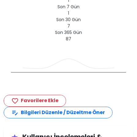
1
Son 7 Gün
1
Son 30 Gün
7
Son 365 Gün
87
Favorilere Ekle
favorite_border
Bilgileri Düzenle / Düzeltme Öner
edit_note
Kullanıcı İncelemeleri &