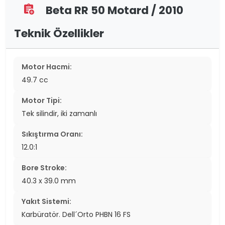
Beta RR 50 Motard / 2010
assignment_add
Teknik Özellikler
Motor Hacmi:
49.7 cc
Motor Tipi:
Tek silindir, iki zamanlı
Sıkıştırma Oranı:
12.0:1
Bore Stroke:
40.3 x 39.0 mm
Yakıt Sistemi:
Karbüratör. Dell´Orto PHBN 16 FS