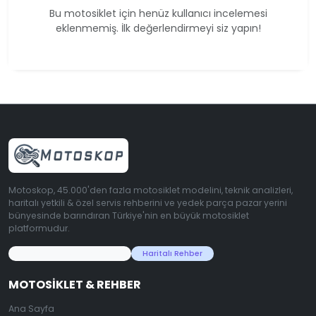
Bu motosiklet için henüz kullanıcı incelemesi
eklenmemiş. İlk değerlendirmeyi siz yapın!
Motoskop, 45.000'den fazla motosiklet modelini, teknik analizleri,
haritalı yetkili & özel servis rehberini ve yedek parça pazar yerini
bünyesinde barındıran Türkiye'nin en büyük motosiklet
platformudur.
45.000+ Motosiklet Verisi
Haritalı Rehber
MOTOSIKLET & REHBER
Ana Sayfa