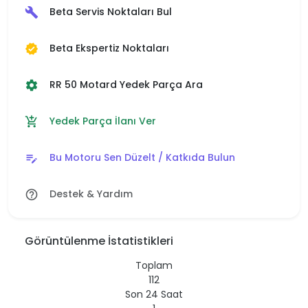
Beta Servis Noktaları Bul
build
Beta Ekspertiz Noktaları
verified
RR 50 Motard Yedek Parça Ara
settings
Yedek Parça İlanı Ver
add_shopping_cart
Bu Motoru Sen Düzelt / Katkıda Bulun
edit_note
Destek & Yardım
help_outline
Görüntülenme İstatistikleri
Toplam
112
Son 24 Saat