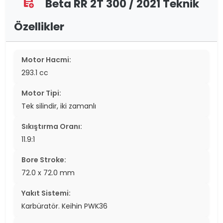
Beta RR 2T 300 / 2021 Teknik
assignment_add
Özellikler
Motor Hacmi:
293.1 cc
Motor Tipi:
Tek silindir, iki zamanlı
Sıkıştırma Oranı:
11.9:1
Bore Stroke:
72.0 x 72.0 mm
Yakıt Sistemi:
Karbüratör. Keihin PWK36