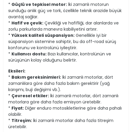
*
Güçlü ve tepkisel motor:
İki zamanlı motorun
sunduğu anlık güç ve tork, özellikle teknik arazide büyük
avantaj sağlar.
*
Hafif ve çevik:
Çevikliği ve hafifliği, dar alanlarda ve
zorlu parkurlarda manevra kabiliyetini artırır.
*
Yüksek kaliteli süspansiyon:
Genellikle iyi bir
süspansiyon sistemine sahiptir, bu da off-road sürüş
konforunu ve kontrolünü iyileştirir.
*
Kullanıcı dostu:
Bazı kullanıcılar, kontrolünün ve
sürüşünün kolay olduğunu belirtir.
Eksileri:
*
Bakım gereksinimleri:
İki zamanlı motorlar, dört
zamanlılara göre daha fazla bakım gerektirir (yağ
karışımı, buji değişimi vb.).
*
Çevresel etkiler:
İki zamanlı motorlar, dört zamanlı
motorlara göre daha fazla emisyon üretebilir.
*
Fiyat:
Diğer enduro motosikletlerine göre daha pahalı
olabilir.
*
Titreşim:
İki zamanlı motorlar daha fazla titreşim
üretebilir.