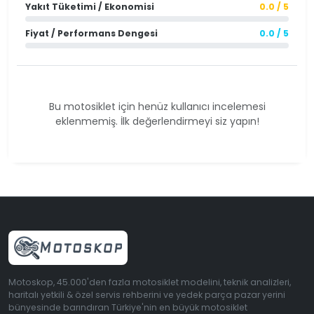
Yakıt Tüketimi / Ekonomisi
0.0 / 5
Fiyat / Performans Dengesi
0.0 / 5
Bu motosiklet için henüz kullanıcı incelemesi
eklenmemiş. İlk değerlendirmeyi siz yapın!
Motoskop, 45.000'den fazla motosiklet modelini, teknik analizleri,
haritalı yetkili & özel servis rehberini ve yedek parça pazar yerini
bünyesinde barındıran Türkiye'nin en büyük motosiklet