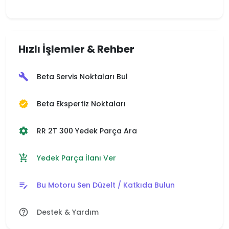
Hızlı İşlemler & Rehber
Beta Servis Noktaları Bul
build
Beta Ekspertiz Noktaları
verified
RR 2T 300 Yedek Parça Ara
settings
Yedek Parça İlanı Ver
add_shopping_cart
Bu Motoru Sen Düzelt / Katkıda Bulun
edit_note
Destek & Yardım
help_outline