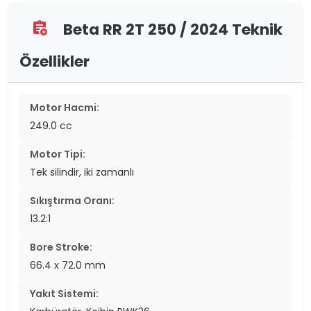
Beta RR 2T 250 / 2024 Teknik
assignment_add
Özellikler
Motor Hacmi:
249.0 cc
Motor Tipi:
Tek silindir, iki zamanlı
Sıkıştırma Oranı:
13.2:1
Bore Stroke:
66.4 x 72.0 mm
Yakıt Sistemi: