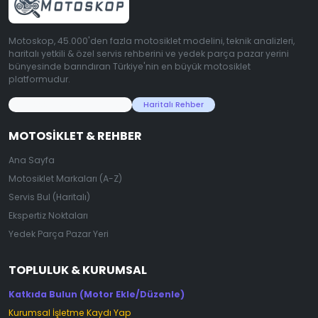
Motoskop, 45.000'den fazla motosiklet modelini, teknik analizleri,
haritalı yetkili & özel servis rehberini ve yedek parça pazar yerini
bünyesinde barındıran Türkiye'nin en büyük motosiklet
platformudur.
45.000+ Motosiklet Verisi
Haritalı Rehber
MOTOSIKLET & REHBER
Ana Sayfa
Motosiklet Markaları (A-Z)
Servis Bul (Haritalı)
Ekspertiz Noktaları
Yedek Parça Pazar Yeri
TOPLULUK & KURUMSAL
Katkıda Bulun (Motor Ekle/Düzenle)
Kurumsal İşletme Kaydı Yap