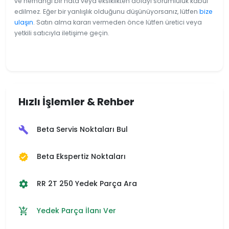
ve herhangi bir hata veya eksiklikten dolayı sorumluluk kabul
edilmez. Eğer bir yanlışlık olduğunu düşünüyorsanız, lütfen
bize
ulaşın
. Satın alma kararı vermeden önce lütfen üretici veya
yetkili satıcıyla iletişime geçin.
Hızlı İşlemler & Rehber
Beta Servis Noktaları Bul
build
Beta Ekspertiz Noktaları
verified
RR 2T 250 Yedek Parça Ara
settings
Yedek Parça İlanı Ver
add_shopping_cart