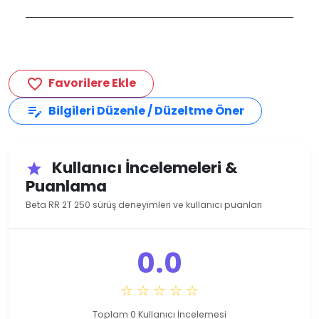
Favorilere Ekle
favorite_border
Bilgileri Düzenle / Düzeltme Öner
edit_note
Kullanıcı İncelemeleri &
star
Puanlama
Beta RR 2T 250 sürüş deneyimleri ve kullanıcı puanları
0.0
☆ ☆ ☆ ☆ ☆
Toplam 0 Kullanıcı İncelemesi