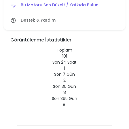
Bu Motoru Sen Düzelt / Katkıda Bulun
edit_note
Destek & Yardım
help_outline
Görüntülenme İstatistikleri
Toplam
101
Son 24 Saat
1
Son 7 Gün
2
Son 30 Gün
8
Son 365 Gün
81