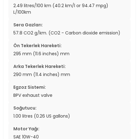
2.49 litres/100 km (40.2 km/l or 94.47 mpg)
L/100km
Sera Gazları:
57.8 CO2 g/km. (CO2 - Carbon dioxide emission)
Ön Tekerlek Hareketi:
295 mm (11.6 inches) mm
Arka Tekerlek Hareketi:
290 mm (11.4 inches) mm
Egzoz Sistemi:
BPV exhaust valve
Soğutucu:
1.00 litres (0.26 US gallons)
Motor Yağı:
SAE 10W-40