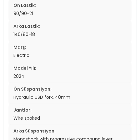
Ön Lastik:
90/90-21
Arka Lastik:
140/80-18
Marş:
Electric
Model Yılı:
2024
Ön Süspansiyon:
Hydraulic USD fork, 48mm
Jantlar:
Wire spoked
Arka Süspansiyon:
Monoshock with progressive compound lever