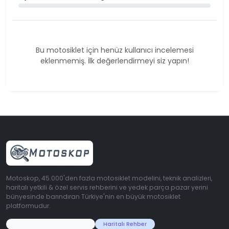
Bu motosiklet için henüz kullanıcı incelemesi
eklenmemiş. İlk değerlendirmeyi siz yapın!
Motoskop, 45.000'den fazla motosiklet modelini, teknik analizleri,
haritalı yetkili & özel servis rehberini ve yedek parça pazar yerini
bünyesinde barındıran Türkiye'nin en büyük motosiklet
platformudur.
45.000+ Motosiklet Verisi
Haritalı Rehber