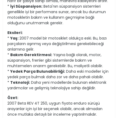
hafif bir şasiye sahip olması, manevra kabiliyetini artırır.
*
İyi Süspansiyon:
Beta'nın süspansiyon sistemleri
genellikle iyi bir performans sunar, ancak bu durumun
motosikletin bakım ve kullanım geçmişine bağlı
olduğunu unutmamak gerekir.
Eksileri:
*
Yaş:
2007 model bir motosiklet oldukça eski. Bu, bazı
parçaların aşınmış veya değiştirilmesi gerekebileceği
anlamına gelir.
*
Bakım Gerektirmesi:
Yaşına bağlı olarak, motor,
süspansiyon, frenler gibi sistemlerde bakım ve
muhtemelen onarım gerekebilir. Bu, maliyetli olabilir.
*
Yedek Parça Bulunabilirliği:
Daha eski modeller için
yedek parça bulmak daha zor ve daha pahalı olabilir.
*
Teknoloji:
Daha yeni modellerde bulunan elektronik
yardımcılar ve gelişmiş teknolojiye sahip değildir.
Özet:
2007 Beta REV 4T 250, uygun fiyata enduro sürüşü
arayanlar için iyi bir seçenek olabilir, ancak almadan
önce mutlaka detaylı bir inceleme yaptırılmalıdır.