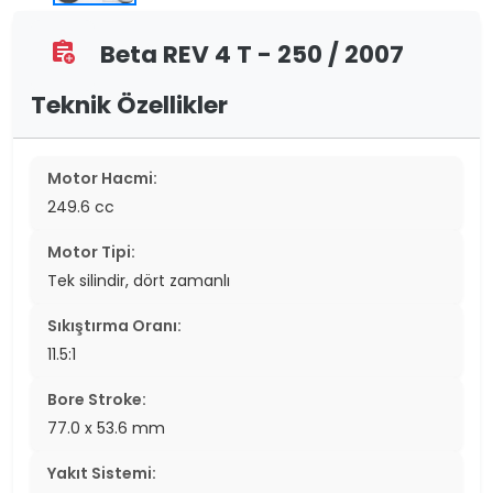
Beta REV 4 T - 250 / 2007
assignment_add
Teknik Özellikler
Motor Hacmi:
249.6 cc
Motor Tipi:
Tek silindir, dört zamanlı
Sıkıştırma Oranı:
11.5:1
Bore Stroke:
77.0 x 53.6 mm
Yakıt Sistemi: