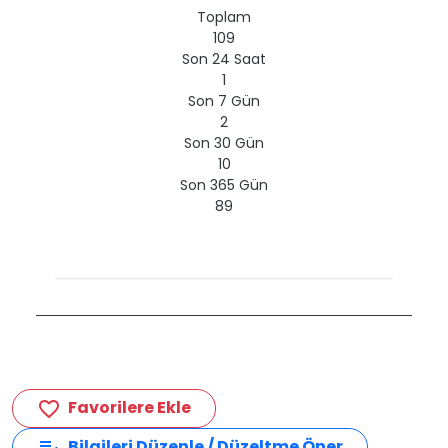
Toplam
109
Son 24 Saat
1
Son 7 Gün
2
Son 30 Gün
10
Son 365 Gün
89
Favorilere Ekle
favorite_border
Bilgileri Düzenle / Düzeltme Öner
edit_note