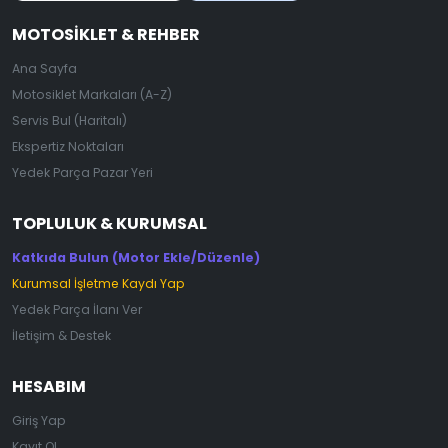
MOTOSIKLET & REHBER
Ana Sayfa
Motosiklet Markaları (A-Z)
Servis Bul (Haritalı)
Ekspertiz Noktaları
Yedek Parça Pazar Yeri
TOPLULUK & KURUMSAL
Katkıda Bulun (Motor Ekle/Düzenle)
Kurumsal İşletme Kaydı Yap
Yedek Parça İlanı Ver
İletişim & Destek
HESABIM
Giriş Yap
Kayıt Ol