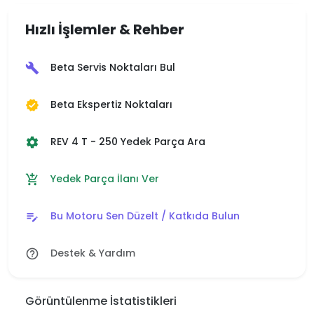
Hızlı İşlemler & Rehber
Beta Servis Noktaları Bul
build
Beta Ekspertiz Noktaları
verified
REV 4 T - 250 Yedek Parça Ara
settings
Yedek Parça İlanı Ver
add_shopping_cart
Bu Motoru Sen Düzelt / Katkıda Bulun
edit_note
Destek & Yardım
help_outline
Görüntülenme İstatistikleri