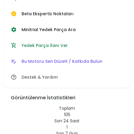
Beta Ekspertiz Noktaları
verified
Minitrial Yedek Parça Ara
settings
Yedek Parça İlanı Ver
add_shopping_cart
Bu Motoru Sen Düzelt / Katkıda Bulun
edit_note
Destek & Yardım
help_outline
Görüntülenme İstatistikleri
Toplam
105
Son 24 Saat
1
Son 7 Gün