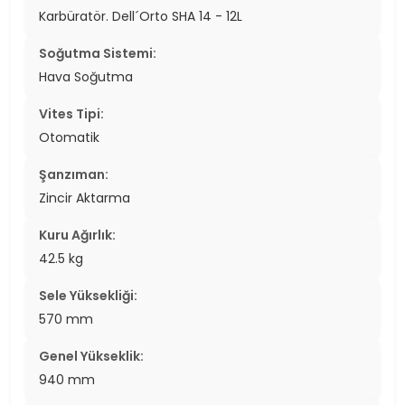
Karbüratör. Dell´Orto SHA 14 - 12L
Soğutma Sistemi:
Hava Soğutma
Vites Tipi:
Otomatik
Şanzıman:
Zincir Aktarma
Kuru Ağırlık:
42.5 kg
Sele Yüksekliği:
570 mm
Genel Yükseklik:
940 mm