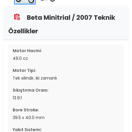
Beta Minitrial / 2007 Teknik
assignment_add
Özellikler
Motor Hacmi:
49.0 cc
Motor Tipi:
Tek silindir, iki zamanlı
Sıkıştırma Oranı:
13.9:1
Bore Stroke:
39.5 x 40.0 mm
Yakıt Sistemi: