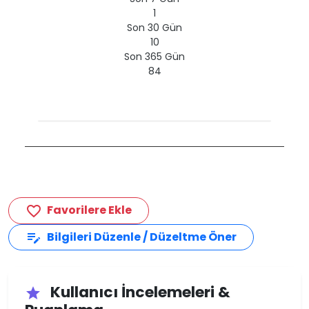
1
Son 30 Gün
10
Son 365 Gün
84
Favorilere Ekle
favorite_border
Bilgileri Düzenle / Düzeltme Öner
edit_note
Kullanıcı İncelemeleri &
star