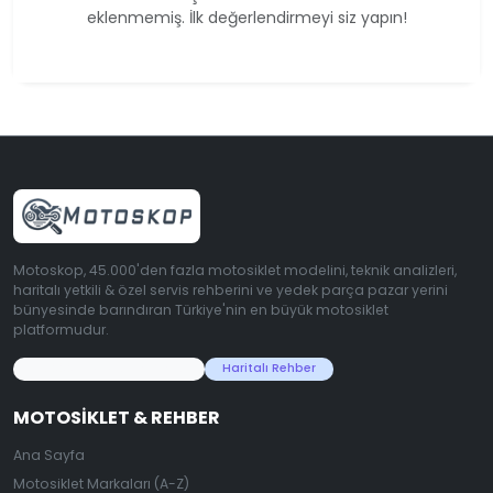
eklenmemiş. İlk değerlendirmeyi siz yapın!
Motoskop, 45.000'den fazla motosiklet modelini, teknik analizleri,
haritalı yetkili & özel servis rehberini ve yedek parça pazar yerini
bünyesinde barındıran Türkiye'nin en büyük motosiklet
platformudur.
45.000+ Motosiklet Verisi
Haritalı Rehber
MOTOSIKLET & REHBER
Ana Sayfa
Motosiklet Markaları (A-Z)