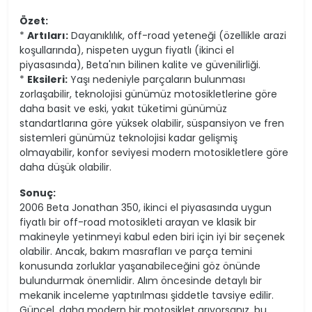
Özet:
*
Artıları:
Dayanıklılık, off-road yeteneği (özellikle arazi
koşullarında), nispeten uygun fiyatlı (ikinci el
piyasasında), Beta'nın bilinen kalite ve güvenilirliği.
*
Eksileri:
Yaşı nedeniyle parçaların bulunması
zorlaşabilir, teknolojisi günümüz motosikletlerine göre
daha basit ve eski, yakıt tüketimi günümüz
standartlarına göre yüksek olabilir, süspansiyon ve fren
sistemleri günümüz teknolojisi kadar gelişmiş
olmayabilir, konfor seviyesi modern motosikletlere göre
daha düşük olabilir.
Sonuç:
2006 Beta Jonathan 350, ikinci el piyasasında uygun
fiyatlı bir off-road motosikleti arayan ve klasik bir
makineyle yetinmeyi kabul eden biri için iyi bir seçenek
olabilir. Ancak, bakım masrafları ve parça temini
konusunda zorluklar yaşanabileceğini göz önünde
bulundurmak önemlidir. Alım öncesinde detaylı bir
mekanik inceleme yaptırılması şiddetle tavsiye edilir.
Güncel, daha modern bir motosiklet arıyorsanız, bu