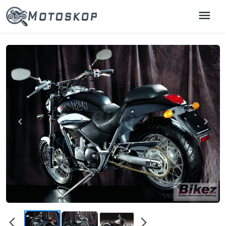
menu
chevron_left
chevron_right
arrow_back_ios
arrow_forward_ios