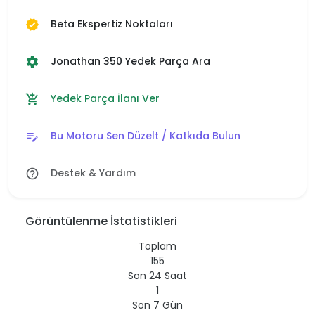
Beta Ekspertiz Noktaları
verified
Jonathan 350 Yedek Parça Ara
settings
Yedek Parça İlanı Ver
add_shopping_cart
Bu Motoru Sen Düzelt / Katkıda Bulun
edit_note
Destek & Yardım
help_outline
Görüntülenme İstatistikleri
Toplam
155
Son 24 Saat
1
Son 7 Gün