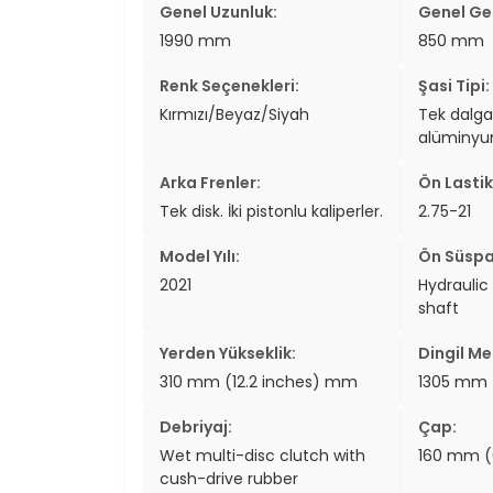
Genel Uzunluk:
Genel Gen
1990 mm
850 mm
Renk Seçenekleri:
Şasi Tipi:
Kırmızı/Beyaz/Siyah
Tek dalga
alüminyum
Arka Frenler:
Ön Lastik
Tek disk. İki pistonlu kaliperler.
2.75-21
Model Yılı:
Ön Süspa
2021
Hydraulic
shaft
Yerden Yükseklik:
Dingil Me
310 mm (12.2 inches) mm
1305 mm 
Debriyaj:
Çap:
Wet multi-disc clutch with
160 mm (
cush-drive rubber