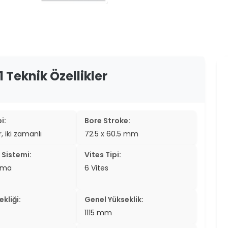
er
er
ew
 Teknik Özellikler
ch
i:
Bore Stroke:
r, iki zamanlı
72.5 x 60.5 mm
Sistemi:
Vites Tipi:
tma
6 Vites
kliği:
Genel Yükseklik:
1115 mm