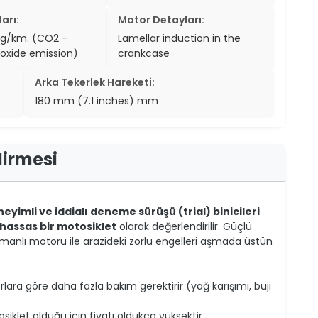
arı:
Motor Detayları:
 g/km. (CO2 -
Lamellar induction in the
oxide emission)
crankcase
Arka Tekerlek Hareketi:
180 mm (7.1 inches) mm
dirmesi
eyimli ve iddialı deneme sürüşü (trial) binicileri
 hassas bir motosiklet
olarak değerlendirilir. Güçlü
zamanlı motoru ile arazideki zorlu engelleri aşmada üstün
ara göre daha fazla bakım gerektirir (yağ karışımı, buji
iklet olduğu için fiyatı oldukça yüksektir.