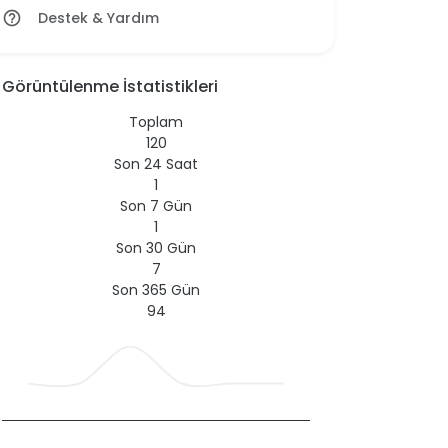
Destek & Yardım
help_outline
Görüntülenme İstatistikleri
Toplam
120
Son 24 Saat
1
Son 7 Gün
1
Son 30 Gün
7
Son 365 Gün
94