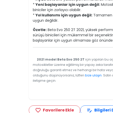
*
Yeni başlayanlar için uygun değil:
Motosik
biniciler için zorlayıcı olabilir.
*
Yol kullanımı için uygun değil:
Tamamen ara
uygun değildir.
Özetle:
Beta Evo 250 2T 2021, yüksek perfor
sürüşü binicileri için mükemmel bir seçenektir
başlayanlar için uygun olmaması göz önünde 
2021 model Beta Evo 250 2T
için yapılan bu aç
motosikletler üzerine eğitilmiş bir yapay zeka tarafı
doğruluğu garanti etmez ve herhangi bir hata veya e
olduğunu düşünüyorsanız, lütfen
bize ulaşın
. Satın
iletişime geçin.
Favorilere Ekle
Bilgileri
favorite_border
edit_note