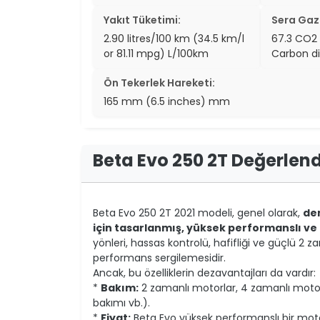
Yakıt Tüketimi:
Sera Gazl
2.90 litres/100 km (34.5 km/l
67.3 CO2
or 81.11 mpg) L/100km
Carbon di
Ön Tekerlek Hareketi:
165 mm (6.5 inches) mm
Beta Evo 250 2T Değerlen
Beta Evo 250 2T 2021 modeli, genel olarak,
den
için tasarlanmış, yüksek performanslı ve
yönleri, hassas kontrolü, hafifliği ve güçlü 2 
performans sergilemesidir.
Ancak, bu özelliklerin dezavantajları da vardır:
*
Bakım:
2 zamanlı motorlar, 4 zamanlı motorl
bakımı vb.).
*
Fiyat:
Beta Evo yüksek performanslı bir motos