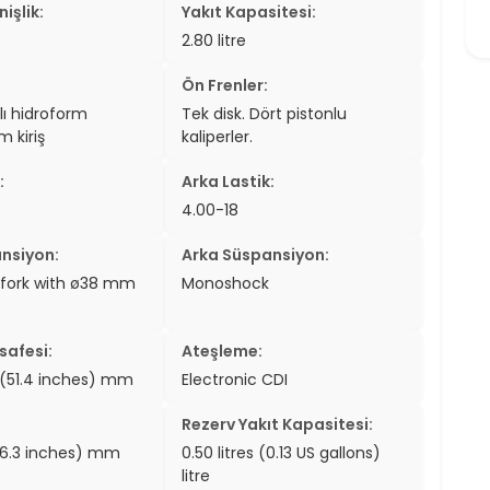
işlik:
Yakıt Kapasitesi:
2.80 litre
Ön Frenler:
lı hidroform
Tek disk. Dört pistonlu
 kiriş
kaliperler.
:
Arka Lastik:
4.00-18
nsiyon:
Arka Süspansiyon:
 fork with ø38 mm
Monoshock
safesi:
Ateşleme:
(51.4 inches) mm
Electronic CDI
Rezerv Yakıt Kapasitesi:
6.3 inches) mm
0.50 litres (0.13 US gallons)
litre