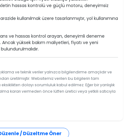
letin hassas kontrolü ve güçlü motoru, deneyimsiz
zide kullanılmak üzere tasarlanmıştır, yol kullanımına
mans ve hassas kontrol arayan, deneyimli deneme
. Ancak yüksek bakım maliyetleri, fiyatı ve yeni
bulundurulmalıdır.
ıklama ve teknik veriler yalnızca bilgilendirme amaçlıdır ve
ndan üretilmiştir. Websitemiz verilen bu bilgilerin tam
ksiklikten dolayı sorumluluk kabul edilmez. Eğer bir yanlışlık
 alma kararı vermeden önce lütfen üretici veya yetkili satıcıyla
 Düzenle / Düzeltme Öner