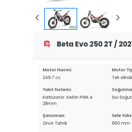
two_wheel
two_wheel
arrow_back_ios
arrow_forward_ios
grid_vi
Beta Evo 250 2T / 2021
assignment_add
sear
Motor Hacmi:
Motor Tip
249.7 cc
Tek silindi
Yakıt Sistemi:
Soğutma 
Karbüratör. Keihin PWK ø
Sıvı Soğu
28mm
Şanzıman:
Sele Yükse
Zincir Tahrik
660 mm