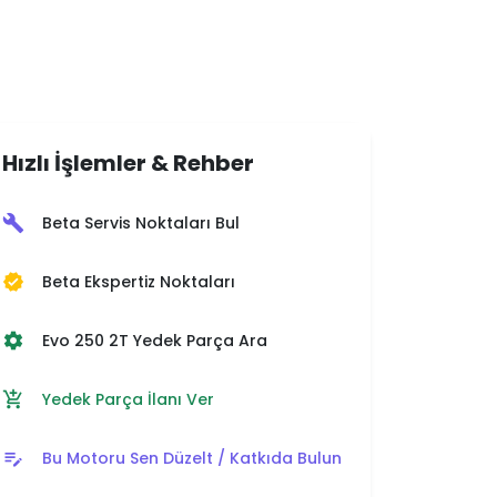
Hızlı İşlemler & Rehber
Beta Servis Noktaları Bul
build
Beta Ekspertiz Noktaları
verified
Evo 250 2T Yedek Parça Ara
settings
Yedek Parça İlanı Ver
add_shopping_cart
Bu Motoru Sen Düzelt / Katkıda Bulun
edit_note