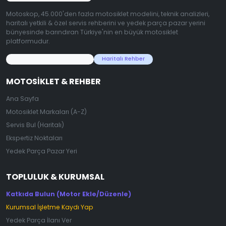
Motoskop, 45.000'den fazla motosiklet modelini, teknik analizleri,
haritalı yetkili & özel servis rehberini ve yedek parça pazar yerini
bünyesinde barındıran Türkiye'nin en büyük motosiklet
platformudur.
45.000+ Motosiklet Verisi
Haritalı Rehber
MOTOSIKLET & REHBER
Ana Sayfa
Motosiklet Markaları (A-Z)
Servis Bul (Haritalı)
Ekspertiz Noktaları
Yedek Parça Pazar Yeri
TOPLULUK & KURUMSAL
Katkıda Bulun (Motor Ekle/Düzenle)
Kurumsal İşletme Kaydı Yap
Yedek Parça İlanı Ver