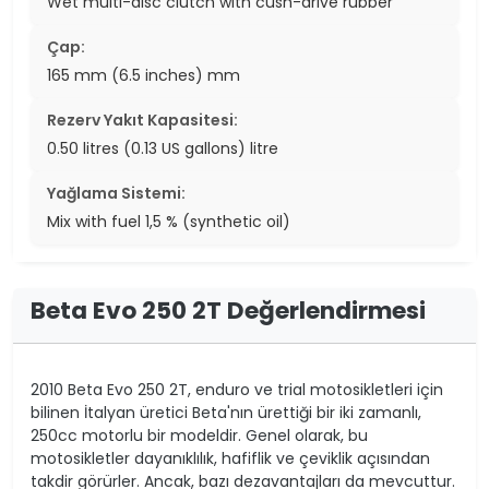
Wet multi-disc clutch with cush-drive rubber
Çap:
165 mm (6.5 inches) mm
Rezerv Yakıt Kapasitesi:
0.50 litres (0.13 US gallons) litre
Yağlama Sistemi:
Mix with fuel 1,5 % (synthetic oil)
Beta Evo 250 2T Değerlendirmesi
2010 Beta Evo 250 2T, enduro ve trial motosikletleri için
bilinen İtalyan üretici Beta'nın ürettiği bir iki zamanlı,
250cc motorlu bir modeldir. Genel olarak, bu
motosikletler dayanıklılık, hafiflik ve çeviklik açısından
takdir görürler. Ancak, bazı dezavantajları da mevcuttur.