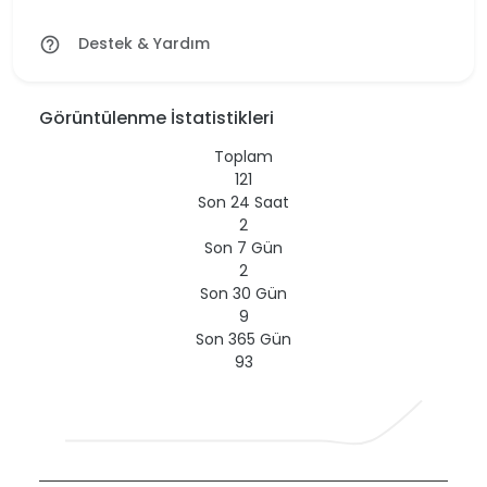
Destek & Yardım
help_outline
Görüntülenme İstatistikleri
Toplam
121
Son 24 Saat
2
Son 7 Gün
2
Son 30 Gün
9
Son 365 Gün
93