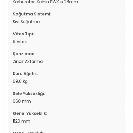
Karbüratör. Keihin PWK ø 28mm
Soğutma Sistemi:
Sıvı Soğutma
Vites Tipi:
6 Vites
Şanzıman:
Zincir Aktarma
Kuru Ağırlık:
69.0 kg
Sele Yüksekliği:
660 mm
Genel Yükseklik:
1120 mm