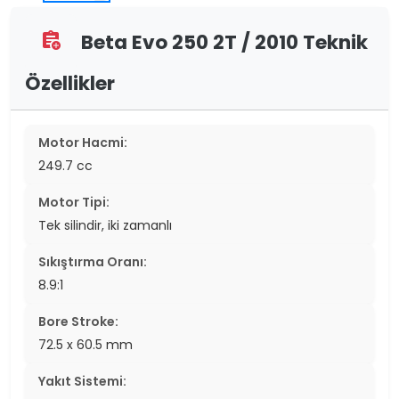
Beta Evo 250 2T / 2010 Teknik
assignment_add
Özellikler
Motor Hacmi:
249.7 cc
Motor Tipi:
Tek silindir, iki zamanlı
Sıkıştırma Oranı:
8.9:1
Bore Stroke:
72.5 x 60.5 mm
Yakıt Sistemi: