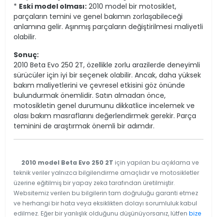
*
Eski model olması:
2010 model bir motosiklet,
parçaların temini ve genel bakımın zorlaşabileceği
anlamına gelir. Aşınmış parçaların değiştirilmesi maliyetli
olabilir.
Sonuç:
2010 Beta Evo 250 2T, özellikle zorlu arazilerde deneyimli
sürücüler için iyi bir seçenek olabilir. Ancak, daha yüksek
bakım maliyetlerini ve çevresel etkisini göz önünde
bulundurmak önemlidir. Satın almadan önce,
motosikletin genel durumunu dikkatlice incelemek ve
olası bakım masraflarını değerlendirmek gerekir. Parça
teminini de araştırmak önemli bir adımdır.
2010 model Beta Evo 250 2T
için yapılan bu açıklama ve
teknik veriler yalnızca bilgilendirme amaçlıdır ve motosikletler
üzerine eğitilmiş bir yapay zeka tarafından üretilmiştir.
Websitemiz verilen bu bilgilerin tam doğruluğu garanti etmez
ve herhangi bir hata veya eksiklikten dolayı sorumluluk kabul
edilmez. Eğer bir yanlışlık olduğunu düşünüyorsanız, lütfen
bize