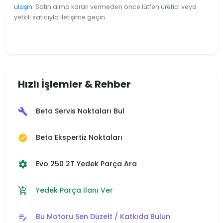
ulaşın
. Satın alma kararı vermeden önce lütfen üretici veya
yetkili satıcıyla iletişime geçin.
Hızlı İşlemler & Rehber
Beta Servis Noktaları Bul
build
Beta Ekspertiz Noktaları
verified
Evo 250 2T Yedek Parça Ara
settings
Yedek Parça İlanı Ver
add_shopping_cart
Bu Motoru Sen Düzelt / Katkıda Bulun
edit_note