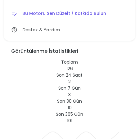
Bu Motoru Sen Düzelt / Katkıda Bulun
edit_note
Destek & Yardım
help_outline
Görüntülenme İstatistikleri
Toplam
126
Son 24 Saat
2
Son 7 Gün
3
Son 30 Gün
10
Son 365 Gün
101