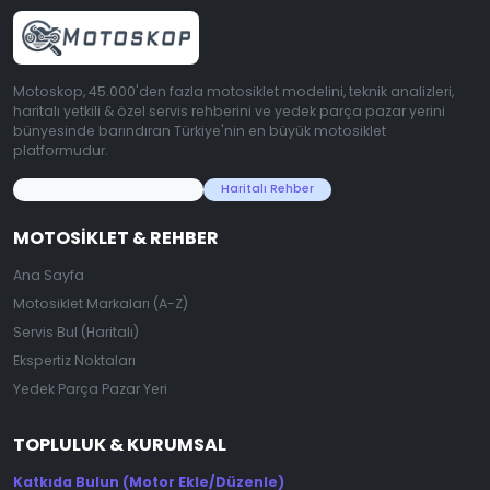
Motoskop, 45.000'den fazla motosiklet modelini, teknik analizleri,
haritalı yetkili & özel servis rehberini ve yedek parça pazar yerini
bünyesinde barındıran Türkiye'nin en büyük motosiklet
platformudur.
45.000+ Motosiklet Verisi
Haritalı Rehber
MOTOSIKLET & REHBER
Ana Sayfa
Motosiklet Markaları (A-Z)
Servis Bul (Haritalı)
Ekspertiz Noktaları
Yedek Parça Pazar Yeri
TOPLULUK & KURUMSAL
Katkıda Bulun (Motor Ekle/Düzenle)