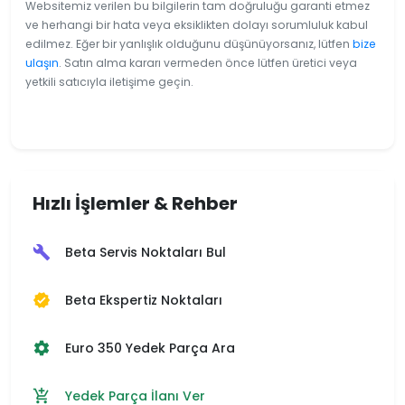
Websitemiz verilen bu bilgilerin tam doğruluğu garanti etmez
ve herhangi bir hata veya eksiklikten dolayı sorumluluk kabul
edilmez. Eğer bir yanlışlık olduğunu düşünüyorsanız, lütfen
bize
ulaşın
. Satın alma kararı vermeden önce lütfen üretici veya
yetkili satıcıyla iletişime geçin.
Hızlı İşlemler & Rehber
Beta Servis Noktaları Bul
build
Beta Ekspertiz Noktaları
verified
Euro 350 Yedek Parça Ara
settings
Yedek Parça İlanı Ver
add_shopping_cart