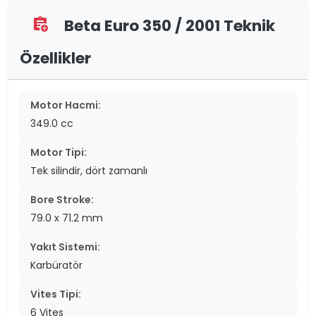
Beta Euro 350 / 2001 Teknik
assignment_add
Özellikler
Motor Hacmi:
349.0 cc
Motor Tipi:
Tek silindir, dört zamanlı
Bore Stroke:
79.0 x 71.2 mm
Yakıt Sistemi:
Karbüratör
Vites Tipi:
6 Vites