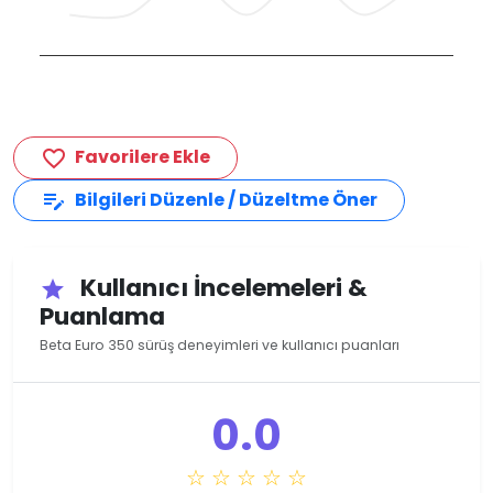
Favorilere Ekle
favorite_border
Bilgileri Düzenle / Düzeltme Öner
edit_note
Kullanıcı İncelemeleri &
star
Puanlama
Beta Euro 350 sürüş deneyimleri ve kullanıcı puanları
0.0
☆ ☆ ☆ ☆ ☆